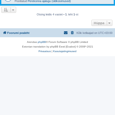
Postitatud
Perekonna ajalugu (üldküsimused)
Otsing leidis 4 vastet •
1
. leht
1
-st
Hüppa
Foorumi pealeht
Kõik kellaajad on
UTC+03:00
Arendas
phpBB
® Forum Software © phpBB Limited
Estonian translation by phpBB Eesti [Exabot] © 2008*-2021
Privaatsus
|
Kasutajatingimused