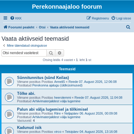
Perekonnaajaloo foorum
KKK
Registreeru
Logi sisse
O
Foorumi pealeht
Otsi
Vaata aktiivseid teemasid
t
Vaata aktiivseid teemasid
s
Mine täiendatud otsinguisse
i
Otsi
Täiendatud otsing
Otsing leidis 4 vastet •
1
. leht
1
-st
Teemasid
Sünnitunnitus (sünd Keilas)
Viimane postitus Postitas
AnneliS
«
Reede 07. August 2026, 12:06:08
Postitatud
Perekonna ajalugu (üldküsimused)
Tõlke abi.
Viimane postitus Postitas
heerolemmi
«
Reede 07. August 2026, 11:04:08
Postitatud
Arhiivimaterjalidest välja lugemine
Palun abi välja lugemisel ja tõlkimisel
Viimane postitus Postitas
Riire
«
Neljapäev 06. August 2026, 00:09:08
Postitatud
Arhiivimaterjalidest välja lugemine
Vastuseid:
4
Kadunud isik
Viimane postitus Postitas
virco
«
Teisipäev 04. August 2026, 13:16:08