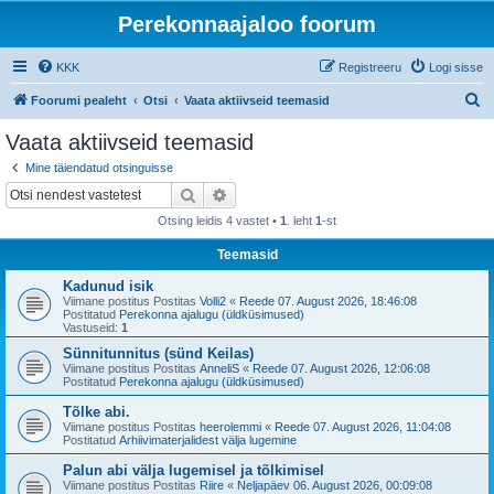
Perekonnaajaloo foorum
KKK
Registreeru
Logi sisse
O
Foorumi pealeht
Otsi
Vaata aktiivseid teemasid
t
Vaata aktiivseid teemasid
s
Mine täiendatud otsinguisse
i
Otsi
Täiendatud otsing
Otsing leidis 4 vastet •
1
. leht
1
-st
Teemasid
Kadunud isik
Viimane postitus Postitas
Volli2
«
Reede 07. August 2026, 18:46:08
Postitatud
Perekonna ajalugu (üldküsimused)
Vastuseid:
1
Sünnitunnitus (sünd Keilas)
Viimane postitus Postitas
AnneliS
«
Reede 07. August 2026, 12:06:08
Postitatud
Perekonna ajalugu (üldküsimused)
Tõlke abi.
Viimane postitus Postitas
heerolemmi
«
Reede 07. August 2026, 11:04:08
Postitatud
Arhiivimaterjalidest välja lugemine
Palun abi välja lugemisel ja tõlkimisel
Viimane postitus Postitas
Riire
«
Neljapäev 06. August 2026, 00:09:08