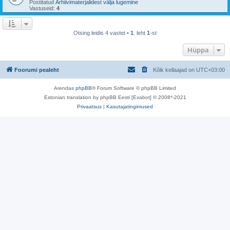
Postitatud
Arhiivimaterjalidest välja lugemine
Vastuseid:
4
Otsing leidis 4 vastet •
1
. leht
1
-st
Hüppa
Foorumi pealeht
Kõik kellaajad on
UTC+03:00
Arendas
phpBB
® Forum Software © phpBB Limited
Estonian translation by phpBB Eesti [Exabot] © 2008*-2021
Privaatsus
|
Kasutajatingimused