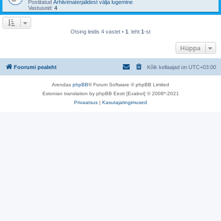
Postitatud
Arhiivimaterjalidest välja lugemine
Vastuseid:
4
Otsing leidis 4 vastet •
1
. leht
1
-st
Hüppa
Foorumi pealeht
Kõik kellaajad on
UTC+03:00
Arendas
phpBB
® Forum Software © phpBB Limited
Estonian translation by phpBB Eesti [Exabot] © 2008*-2021
Privaatsus
|
Kasutajatingimused