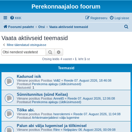
Perekonnaajaloo foorum
KKK
Registreeru
Logi sisse
O
Foorumi pealeht
Otsi
Vaata aktiivseid teemasid
t
Vaata aktiivseid teemasid
s
Mine täiendatud otsinguisse
i
Otsi
Täiendatud otsing
Otsing leidis 4 vastet •
1
. leht
1
-st
Teemasid
Kadunud isik
Viimane postitus Postitas
Volli2
«
Reede 07. August 2026, 18:46:08
Postitatud
Perekonna ajalugu (üldküsimused)
Vastuseid:
1
Sünnitunnitus (sünd Keilas)
Viimane postitus Postitas
AnneliS
«
Reede 07. August 2026, 12:06:08
Postitatud
Perekonna ajalugu (üldküsimused)
Tõlke abi.
Viimane postitus Postitas
heerolemmi
«
Reede 07. August 2026, 11:04:08
Postitatud
Arhiivimaterjalidest välja lugemine
Palun abi välja lugemisel ja tõlkimisel
Viimane postitus Postitas
Riire
«
Neljapäev 06. August 2026, 00:09:08