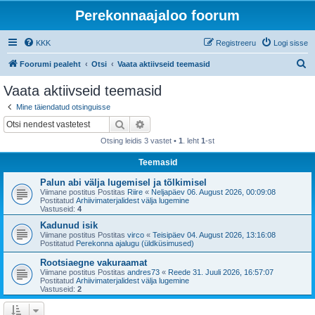
Perekonnaajaloo foorum
KKK
Registreeru
Logi sisse
O
Foorumi pealeht
Otsi
Vaata aktiivseid teemasid
t
Vaata aktiivseid teemasid
s
Mine täiendatud otsinguisse
i
Otsi
Täiendatud otsing
Otsing leidis 3 vastet •
1
. leht
1
-st
Teemasid
Palun abi välja lugemisel ja tõlkimisel
Viimane postitus Postitas
Riire
«
Neljapäev 06. August 2026, 00:09:08
Postitatud
Arhiivimaterjalidest välja lugemine
Vastuseid:
4
Kadunud isik
Viimane postitus Postitas
virco
«
Teisipäev 04. August 2026, 13:16:08
Postitatud
Perekonna ajalugu (üldküsimused)
Rootsiaegne vakuraamat
Viimane postitus Postitas
andres73
«
Reede 31. Juuli 2026, 16:57:07
Postitatud
Arhiivimaterjalidest välja lugemine
Vastuseid:
2