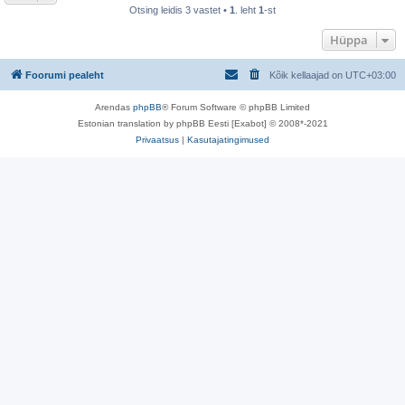
Otsing leidis 3 vastet •
1
. leht
1
-st
Hüppa
Foorumi pealeht
Kõik kellaajad on
UTC+03:00
Arendas
phpBB
® Forum Software © phpBB Limited
Estonian translation by phpBB Eesti [Exabot] © 2008*-2021
Privaatsus
|
Kasutajatingimused