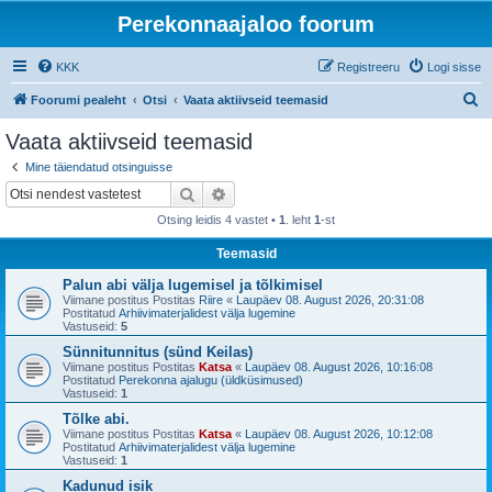
Perekonnaajaloo foorum
KKK
Registreeru
Logi sisse
O
Foorumi pealeht
Otsi
Vaata aktiivseid teemasid
t
Vaata aktiivseid teemasid
s
Mine täiendatud otsinguisse
i
Otsi
Täiendatud otsing
Otsing leidis 4 vastet •
1
. leht
1
-st
Teemasid
Palun abi välja lugemisel ja tõlkimisel
Viimane postitus Postitas
Riire
«
Laupäev 08. August 2026, 20:31:08
Postitatud
Arhiivimaterjalidest välja lugemine
Vastuseid:
5
Sünnitunnitus (sünd Keilas)
Viimane postitus Postitas
Katsa
«
Laupäev 08. August 2026, 10:16:08
Postitatud
Perekonna ajalugu (üldküsimused)
Vastuseid:
1
Tõlke abi.
Viimane postitus Postitas
Katsa
«
Laupäev 08. August 2026, 10:12:08
Postitatud
Arhiivimaterjalidest välja lugemine
Vastuseid:
1
Kadunud isik