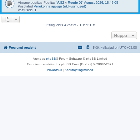
Viimane postitus Postitas
Volli2
«
Reede 07. August 2026, 18:46:08
Postitatud
Perekonna ajalugu (üldküsimused)
Vastuseid:
1
Otsing leidis 4 vastet •
1
. leht
1
-st
Hüppa
Foorumi pealeht
Kõik kellaajad on
UTC+03:00
Arendas
phpBB
® Forum Software © phpBB Limited
Estonian translation by phpBB Eesti [Exabot] © 2008*-2021
Privaatsus
|
Kasutajatingimused