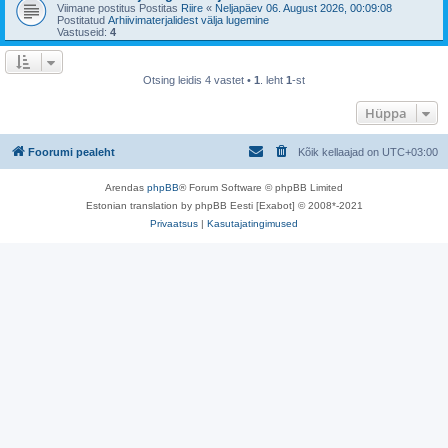
Viimane postitus Postitas
Riire
«
Neljapäev 06. August 2026, 00:09:08
Postitatud
Arhiivimaterjalidest välja lugemine
Vastuseid:
4
Otsing leidis 4 vastet •
1
. leht
1
-st
Hüppa
Foorumi pealeht
Kõik kellaajad on
UTC+03:00
Arendas
phpBB
® Forum Software © phpBB Limited
Estonian translation by phpBB Eesti [Exabot] © 2008*-2021
Privaatsus
|
Kasutajatingimused