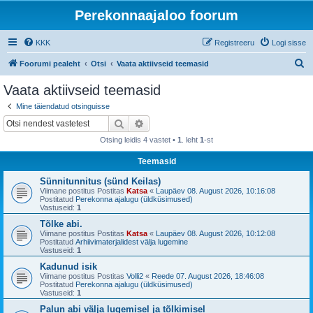
Perekonnaajaloo foorum
KKK
Registreeru
Logi sisse
O
Foorumi pealeht
Otsi
Vaata aktiivseid teemasid
t
Vaata aktiivseid teemasid
s
Mine täiendatud otsinguisse
i
Otsi
Täiendatud otsing
Otsing leidis 4 vastet •
1
. leht
1
-st
Teemasid
Sünnitunnitus (sünd Keilas)
Viimane postitus Postitas
Katsa
«
Laupäev 08. August 2026, 10:16:08
Postitatud
Perekonna ajalugu (üldküsimused)
Vastuseid:
1
Tõlke abi.
Viimane postitus Postitas
Katsa
«
Laupäev 08. August 2026, 10:12:08
Postitatud
Arhiivimaterjalidest välja lugemine
Vastuseid:
1
Kadunud isik
Viimane postitus Postitas
Volli2
«
Reede 07. August 2026, 18:46:08
Postitatud
Perekonna ajalugu (üldküsimused)
Vastuseid:
1
Palun abi välja lugemisel ja tõlkimisel