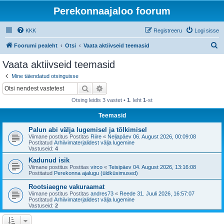
Perekonnaajaloo foorum
KKK
Registreeru
Logi sisse
O
Foorumi pealeht
Otsi
Vaata aktiivseid teemasid
t
Vaata aktiivseid teemasid
s
Mine täiendatud otsinguisse
i
Otsi
Täiendatud otsing
Otsing leidis 3 vastet •
1
. leht
1
-st
Teemasid
Palun abi välja lugemisel ja tõlkimisel
Viimane postitus Postitas
Riire
«
Neljapäev 06. August 2026, 00:09:08
Postitatud
Arhiivimaterjalidest välja lugemine
Vastuseid:
4
Kadunud isik
Viimane postitus Postitas
virco
«
Teisipäev 04. August 2026, 13:16:08
Postitatud
Perekonna ajalugu (üldküsimused)
Rootsiaegne vakuraamat
Viimane postitus Postitas
andres73
«
Reede 31. Juuli 2026, 16:57:07
Postitatud
Arhiivimaterjalidest välja lugemine
Vastuseid:
2