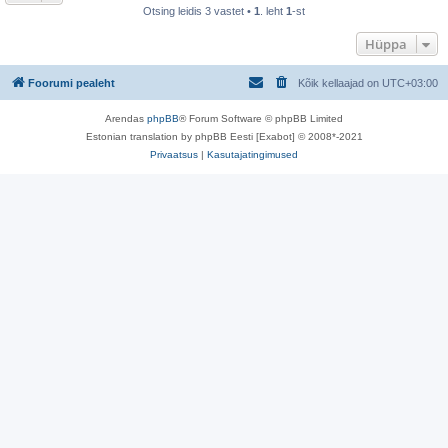
Otsing leidis 3 vastet •
1
. leht
1
-st
Hüppa
Foorumi pealeht
Kõik kellaajad on
UTC+03:00
Arendas
phpBB
® Forum Software © phpBB Limited
Estonian translation by phpBB Eesti [Exabot] © 2008*-2021
Privaatsus
|
Kasutajatingimused