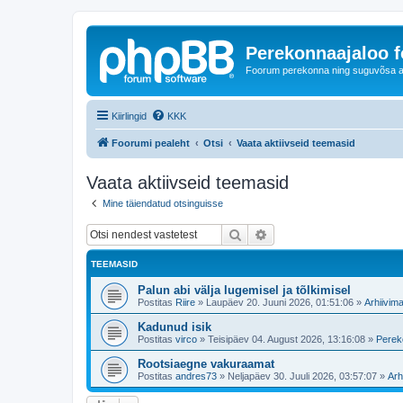
Perekonnaajaloo 
Foorum perekonna ning suguvõsa ajal
Kiirlingid
KKK
Foorumi pealeht
Otsi
Vaata aktiivseid teemasid
Vaata aktiivseid teemasid
Mine täiendatud otsinguisse
Otsi
Täiendatud otsing
TEEMASID
Palun abi välja lugemisel ja tõlkimisel
Postitas
Riire
»
Laupäev 20. Juuni 2026, 01:51:06
»
Arhiivima
Kadunud isik
Postitas
virco
»
Teisipäev 04. August 2026, 13:16:08
»
Perek
Rootsiaegne vakuraamat
Postitas
andres73
»
Neljapäev 30. Juuli 2026, 03:57:07
»
Arh