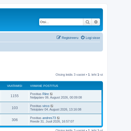
Otsi
Täiendatud otsing
Registreeru
Logi sisse
Otsing leidis 3 vastet •
1
. leht
1
-st
VAATAMISI
VIIMANE POSTITUS
V
Postitas
Riire
V
1155
i
Neljapäev 06. August 2026, 00:09:08
i
a
m
V
Postitas
virco
V
103
a
i
Teisipäev 04. August 2026, 13:16:08
a
n
i
e
a
m
V
Postitas
andres73
t
p
V
306
a
i
Reede 31. Juuli 2026, 16:57:07
o
a
n
i
s
a
e
a
m
t
t
p
Otsing leidis 3 vastet •
1
. leht
1
-st