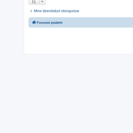
Mine täiendatud otsinguisse
Foorumi pealeht