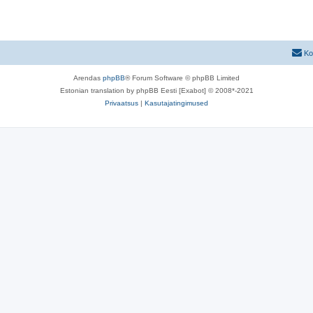
s
s
u
e
t
s
i
u
e
Ko
d
s
i
Arendas
phpBB
® Forum Software © phpBB Limited
e
d
Estonian translation by phpBB Eesti [Exabot] © 2008*-2021
i
Privaatsus
|
Kasutajatingimused
d