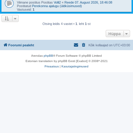
Viimane postitus Postitas
Volli2
«
Reede 07. August 2026, 18:46:08
Postitatud
Perekonna ajalugu (üldküsimused)
Vastuseid:
1
Otsing leidis 4 vastet •
1
. leht
1
-st
Hüppa
Foorumi pealeht
Kõik kellaajad on
UTC+03:00
Arendas
phpBB
® Forum Software © phpBB Limited
Estonian translation by phpBB Eesti [Exabot] © 2008*-2021
Privaatsus
|
Kasutajatingimused