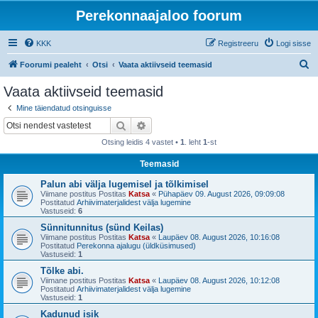
Perekonnaajaloo foorum
KKK
Registreeru
Logi sisse
O
Foorumi pealeht
Otsi
Vaata aktiivseid teemasid
t
Vaata aktiivseid teemasid
s
Mine täiendatud otsinguisse
i
Otsi
Täiendatud otsing
Otsing leidis 4 vastet •
1
. leht
1
-st
Teemasid
Palun abi välja lugemisel ja tõlkimisel
Viimane postitus Postitas
Katsa
«
Pühapäev 09. August 2026, 09:09:08
Postitatud
Arhiivimaterjalidest välja lugemine
Vastuseid:
6
Sünnitunnitus (sünd Keilas)
Viimane postitus Postitas
Katsa
«
Laupäev 08. August 2026, 10:16:08
Postitatud
Perekonna ajalugu (üldküsimused)
Vastuseid:
1
Tõlke abi.
Viimane postitus Postitas
Katsa
«
Laupäev 08. August 2026, 10:12:08
Postitatud
Arhiivimaterjalidest välja lugemine
Vastuseid:
1
Kadunud isik