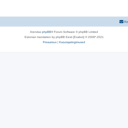
s
s
u
e
t
s
i
u
e
Ko
d
s
i
Arendas
phpBB
® Forum Software © phpBB Limited
e
d
Estonian translation by phpBB Eesti [Exabot] © 2008*-2021
i
Privaatsus
|
Kasutajatingimused
d