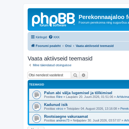
Perekonnaajaloo 
Foorum perekonna ning suguvõsa ajal
Kiirlingid
KKK
Foorumi pealeht
Otsi
Vaata aktiivseid teemasid
Vaata aktiivseid teemasid
Mine täiendatud otsinguisse
Otsi
Täiendatud otsing
TEEMASID
Palun abi välja lugemisel ja tõlkimisel
Postitas
Riire
»
Laupäev 20. Juuni 2026, 01:51:06
»
Arhiivima
Kadunud isik
Postitas
virco
»
Teisipäev 04. August 2026, 13:16:08
»
Perek
Rootsiaegne vakuraamat
Postitas
andres73
»
Neljapäev 30. Juuli 2026, 03:57:07
»
Arh