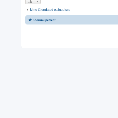
Mine täiendatud otsinguisse
Foorumi pealeht