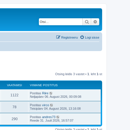
Otsi
Täiendatud otsing
Registreeru
Logi sisse
Otsing leidis 3 vastet •
1
. leht
1
-st
VAATAMISI
VIIMANE POSTITUS
V
Postitas
Riire
V
1122
i
Neljapäev 06. August 2026, 00:09:08
i
a
m
V
Postitas
virco
V
78
a
i
Teisipäev 04. August 2026, 13:16:08
a
n
i
e
a
m
V
Postitas
andres73
t
p
V
290
a
i
Reede 31. Juuli 2026, 16:57:07
o
a
n
i
s
a
e
a
m
t
t
p
Otsing leidis 3 vastet •
1
. leht
1
-st