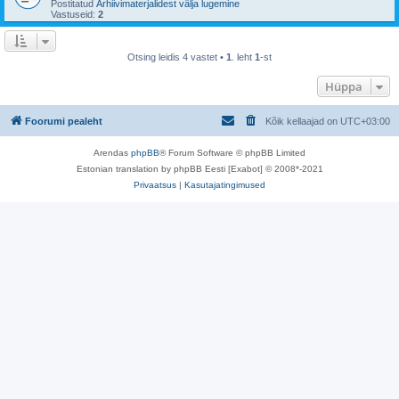
Postitatud
Arhiivimaterjalidest välja lugemine
Vastuseid:
2
Otsing leidis 4 vastet •
1
. leht
1
-st
Hüppa
Foorumi pealeht
Kõik kellaajad on
UTC+03:00
Arendas
phpBB
® Forum Software © phpBB Limited
Estonian translation by phpBB Eesti [Exabot] © 2008*-2021
Privaatsus
|
Kasutajatingimused