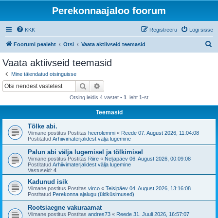
Perekonnaajaloo foorum
KKK
Registreeru
Logi sisse
O
Foorumi pealeht
Otsi
Vaata aktiivseid teemasid
t
Vaata aktiivseid teemasid
s
Mine täiendatud otsinguisse
i
Otsi
Täiendatud otsing
Otsing leidis 4 vastet •
1
. leht
1
-st
Teemasid
Tõlke abi.
Viimane postitus Postitas
heerolemmi
«
Reede 07. August 2026, 11:04:08
Postitatud
Arhiivimaterjalidest välja lugemine
Palun abi välja lugemisel ja tõlkimisel
Viimane postitus Postitas
Riire
«
Neljapäev 06. August 2026, 00:09:08
Postitatud
Arhiivimaterjalidest välja lugemine
Vastuseid:
4
Kadunud isik
Viimane postitus Postitas
virco
«
Teisipäev 04. August 2026, 13:16:08
Postitatud
Perekonna ajalugu (üldküsimused)
Rootsiaegne vakuraamat
Viimane postitus Postitas
andres73
«
Reede 31. Juuli 2026, 16:57:07