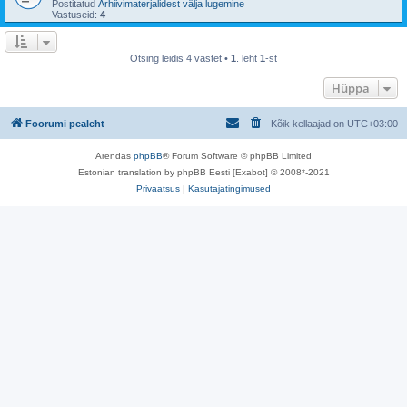
Postitatud
Arhiivimaterjalidest välja lugemine
Vastuseid:
4
Otsing leidis 4 vastet •
1
. leht
1
-st
Hüppa
Foorumi pealeht
Kõik kellaajad on
UTC+03:00
Arendas
phpBB
® Forum Software © phpBB Limited
Estonian translation by phpBB Eesti [Exabot] © 2008*-2021
Privaatsus
|
Kasutajatingimused