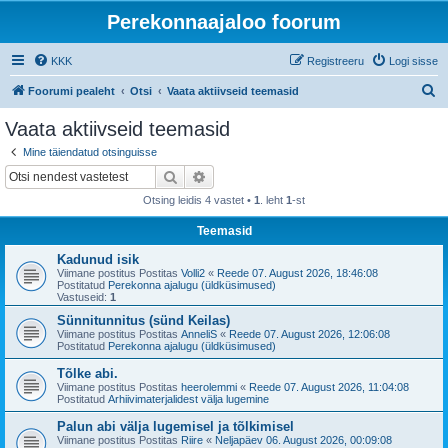
Perekonnaajaloo foorum
KKK
Registreeru
Logi sisse
O
Foorumi pealeht
Otsi
Vaata aktiivseid teemasid
t
Vaata aktiivseid teemasid
s
Mine täiendatud otsinguisse
i
Otsi
Täiendatud otsing
Otsing leidis 4 vastet •
1
. leht
1
-st
Teemasid
Kadunud isik
Viimane postitus Postitas
Volli2
«
Reede 07. August 2026, 18:46:08
Postitatud
Perekonna ajalugu (üldküsimused)
Vastuseid:
1
Sünnitunnitus (sünd Keilas)
Viimane postitus Postitas
AnneliS
«
Reede 07. August 2026, 12:06:08
Postitatud
Perekonna ajalugu (üldküsimused)
Tõlke abi.
Viimane postitus Postitas
heerolemmi
«
Reede 07. August 2026, 11:04:08
Postitatud
Arhiivimaterjalidest välja lugemine
Palun abi välja lugemisel ja tõlkimisel
Viimane postitus Postitas
Riire
«
Neljapäev 06. August 2026, 00:09:08