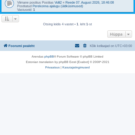
Viimane postitus Postitas
Volli2
«
Reede 07. August 2026, 18:46:08
Postitatud
Perekonna ajalugu (üldküsimused)
Vastuseid:
1
Otsing leidis 4 vastet •
1
. leht
1
-st
Hüppa
Foorumi pealeht
Kõik kellaajad on
UTC+03:00
Arendas
phpBB
® Forum Software © phpBB Limited
Estonian translation by phpBB Eesti [Exabot] © 2008*-2021
Privaatsus
|
Kasutajatingimused