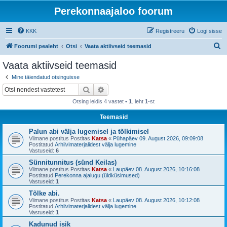
Perekonnaajaloo foorum
KKK
Registreeru
Logi sisse
O
Foorumi pealeht
Otsi
Vaata aktiivseid teemasid
t
Vaata aktiivseid teemasid
s
Mine täiendatud otsinguisse
i
Otsi
Täiendatud otsing
Otsing leidis 4 vastet •
1
. leht
1
-st
Teemasid
Palun abi välja lugemisel ja tõlkimisel
Viimane postitus Postitas
Katsa
«
Pühapäev 09. August 2026, 09:09:08
Postitatud
Arhiivimaterjalidest välja lugemine
Vastuseid:
6
Sünnitunnitus (sünd Keilas)
Viimane postitus Postitas
Katsa
«
Laupäev 08. August 2026, 10:16:08
Postitatud
Perekonna ajalugu (üldküsimused)
Vastuseid:
1
Tõlke abi.
Viimane postitus Postitas
Katsa
«
Laupäev 08. August 2026, 10:12:08
Postitatud
Arhiivimaterjalidest välja lugemine
Vastuseid:
1
Kadunud isik