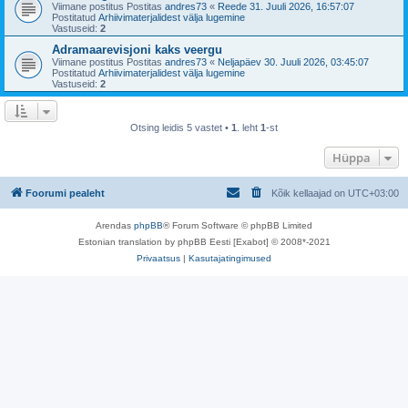
Viimane postitus Postitas
andres73
«
Reede 31. Juuli 2026, 16:57:07
Postitatud
Arhiivimaterjalidest välja lugemine
Vastuseid:
2
Adramaarevisjoni kaks veergu
Viimane postitus Postitas
andres73
«
Neljapäev 30. Juuli 2026, 03:45:07
Postitatud
Arhiivimaterjalidest välja lugemine
Vastuseid:
2
Otsing leidis 5 vastet •
1
. leht
1
-st
Hüppa
Foorumi pealeht
Kõik kellaajad on
UTC+03:00
Arendas
phpBB
® Forum Software © phpBB Limited
Estonian translation by phpBB Eesti [Exabot] © 2008*-2021
Privaatsus
|
Kasutajatingimused