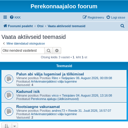
Perekonnaajaloo foorum
KKK
Registreeru
Logi sisse
O
Foorumi pealeht
Otsi
Vaata aktiivseid teemasid
t
Vaata aktiivseid teemasid
s
Mine täiendatud otsinguisse
i
Otsi
Täiendatud otsing
Otsing leidis 3 vastet •
1
. leht
1
-st
Teemasid
Palun abi välja lugemisel ja tõlkimisel
Viimane postitus Postitas
Riire
«
Neljapäev 06. August 2026, 00:09:08
Postitatud
Arhiivimaterjalidest välja lugemine
Vastuseid:
4
Kadunud isik
Viimane postitus Postitas
virco
«
Teisipäev 04. August 2026, 13:16:08
Postitatud
Perekonna ajalugu (üldküsimused)
Rootsiaegne vakuraamat
Viimane postitus Postitas
andres73
«
Reede 31. Juuli 2026, 16:57:07
Postitatud
Arhiivimaterjalidest välja lugemine
Vastuseid:
2