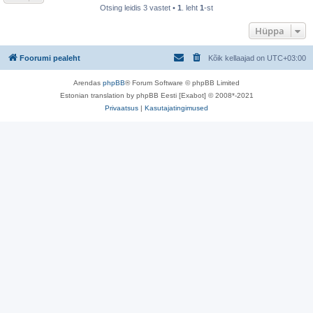
Otsing leidis 3 vastet •
1
. leht
1
-st
Hüppa
Foorumi pealeht
Kõik kellaajad on
UTC+03:00
Arendas
phpBB
® Forum Software © phpBB Limited
Estonian translation by phpBB Eesti [Exabot] © 2008*-2021
Privaatsus
|
Kasutajatingimused