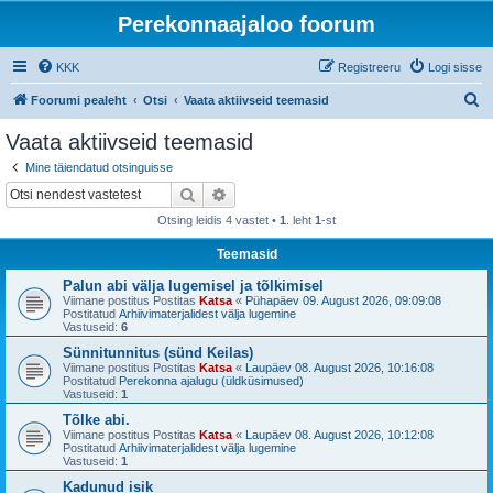
Perekonnaajaloo foorum
KKK
Registreeru
Logi sisse
O
Foorumi pealeht
Otsi
Vaata aktiivseid teemasid
t
Vaata aktiivseid teemasid
s
Mine täiendatud otsinguisse
i
Otsi
Täiendatud otsing
Otsing leidis 4 vastet •
1
. leht
1
-st
Teemasid
Palun abi välja lugemisel ja tõlkimisel
Viimane postitus Postitas
Katsa
«
Pühapäev 09. August 2026, 09:09:08
Postitatud
Arhiivimaterjalidest välja lugemine
Vastuseid:
6
Sünnitunnitus (sünd Keilas)
Viimane postitus Postitas
Katsa
«
Laupäev 08. August 2026, 10:16:08
Postitatud
Perekonna ajalugu (üldküsimused)
Vastuseid:
1
Tõlke abi.
Viimane postitus Postitas
Katsa
«
Laupäev 08. August 2026, 10:12:08
Postitatud
Arhiivimaterjalidest välja lugemine
Vastuseid:
1
Kadunud isik