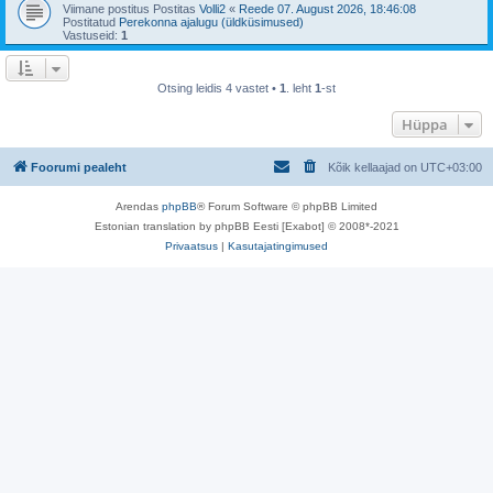
Viimane postitus Postitas
Volli2
«
Reede 07. August 2026, 18:46:08
Postitatud
Perekonna ajalugu (üldküsimused)
Vastuseid:
1
Otsing leidis 4 vastet •
1
. leht
1
-st
Hüppa
Foorumi pealeht
Kõik kellaajad on
UTC+03:00
Arendas
phpBB
® Forum Software © phpBB Limited
Estonian translation by phpBB Eesti [Exabot] © 2008*-2021
Privaatsus
|
Kasutajatingimused