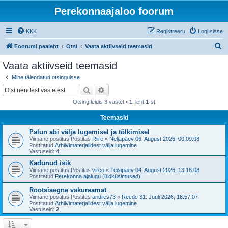
Perekonnaajaloo foorum
KKK
Registreeru
Logi sisse
O
Foorumi pealeht
Otsi
Vaata aktiivseid teemasid
t
Vaata aktiivseid teemasid
s
Mine täiendatud otsinguisse
i
Otsi
Täiendatud otsing
Otsing leidis 3 vastet •
1
. leht
1
-st
Teemasid
Palun abi välja lugemisel ja tõlkimisel
Viimane postitus Postitas
Riire
«
Neljapäev 06. August 2026, 00:09:08
Postitatud
Arhiivimaterjalidest välja lugemine
Vastuseid:
4
Kadunud isik
Viimane postitus Postitas
virco
«
Teisipäev 04. August 2026, 13:16:08
Postitatud
Perekonna ajalugu (üldküsimused)
Rootsiaegne vakuraamat
Viimane postitus Postitas
andres73
«
Reede 31. Juuli 2026, 16:57:07
Postitatud
Arhiivimaterjalidest välja lugemine
Vastuseid:
2