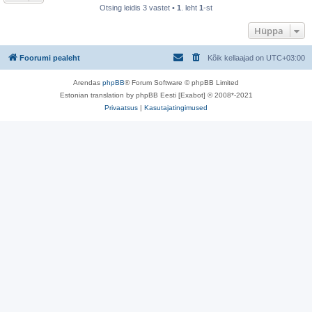
Otsing leidis 3 vastet •
1
. leht
1
-st
Hüppa
Foorumi pealeht
Kõik kellaajad on
UTC+03:00
Arendas
phpBB
® Forum Software © phpBB Limited
Estonian translation by phpBB Eesti [Exabot] © 2008*-2021
Privaatsus
|
Kasutajatingimused