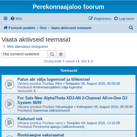
Perekonnaajaloo foorum
KKK
Registreeru
Logi sisse
O
Foorumi pealeht
Otsi
Vaata aktiivseid teemasid
t
Vaata aktiivseid teemasid
s
Mine täiendatud otsinguisse
i
Otsi
Täiendatud otsing
Otsing leidis 5 vastet •
1
. leht
1
-st
Teemasid
Palun abi välja lugemisel ja tõlkimisel
Viimane postitus Postitas
Riire
«
Neljapäev 06. August 2026, 00:09:08
Postitatud
Arhiivimaterjalidest välja lugemine
Vastuseid:
4
For Sale New AlphaTheta XDJ-AN 2-Channel All-in-One DJ
System $699
Viimane postitus Postitas
rtdcamughe
«
Kolmapäev 05. August 2026, 08:38:08
Postitatud
Saaremaa üldküsimused
Kadunud isik
Viimane postitus Postitas
virco
«
Teisipäev 04. August 2026, 13:16:08
Postitatud
Perekonna ajalugu (üldküsimused)
Rootsiaegne vakuraamat