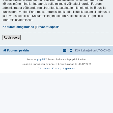
kõigest mõne minuti, ning annab sulle mitmeid võimalusi juurde. Foorumi
administraator võib anda registreeritud kasutajatele mitmeid olulisi õigusi ja
funktsioone veelgi. Enne registreerumist loe kindlasti läbi kasutamistingimused
ja privaatsuspoliitika. Kasutamistingimused on Sulle täielikuks järgmiseks
foorumis osalemiseks.
Kasutamistingimused
|
Privaatsuspoliis
Registreeru
Foorumi pealeht
Kõik kellaajad on
UTC+03:00
Arendas
phpBB
® Forum Software © phpBB Limited
Estonian translation by phpBB Eesti [Exabot] © 2008*-2021
Privaatsus
|
Kasutajatingimused