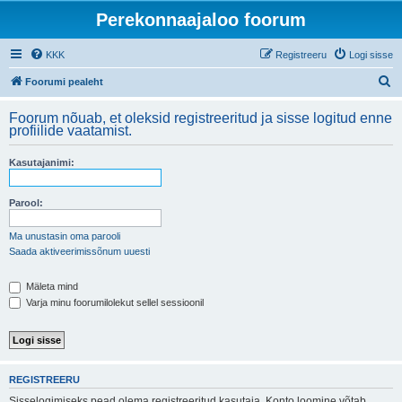
Perekonnaajaloo foorum
KKK
Registreeru
Logi sisse
O
Foorumi pealeht
t
Foorum nõuab, et oleksid registreeritud ja sisse logitud enne
s
profiilide vaatamist.
i
Kasutajanimi:
Parool:
Ma unustasin oma parooli
Saada aktiveerimissõnum uuesti
Mäleta mind
Varja minu foorumilolekut sellel sessioonil
REGISTREERU
Sisselogimiseks pead olema registreeritud kasutaja. Konto loomine võtab