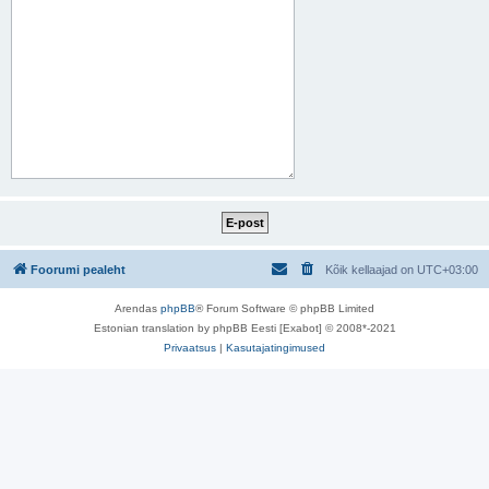
Foorumi pealeht
Kõik kellaajad on
UTC+03:00
Arendas
phpBB
® Forum Software © phpBB Limited
Estonian translation by phpBB Eesti [Exabot] © 2008*-2021
Privaatsus
|
Kasutajatingimused