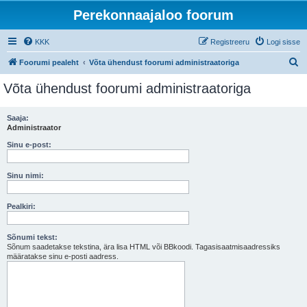
Perekonnaajaloo foorum
KKK
Registreeru
Logi sisse
O
Foorumi pealeht
Võta ühendust foorumi administraatoriga
t
Võta ühendust foorumi administraatoriga
s
i
Saaja:
Administraator
Sinu e-post:
Sinu nimi:
Pealkiri:
Sõnumi tekst:
Sõnum saadetakse tekstina, ära lisa HTML või BBkoodi. Tagasisaatmisaadressiks
määratakse sinu e-posti aadress.