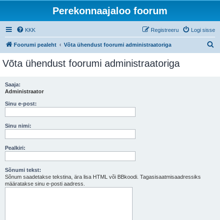
Perekonnaajaloo foorum
KKK
Registreeru
Logi sisse
O
Foorumi pealeht
Võta ühendust foorumi administraatoriga
t
Võta ühendust foorumi administraatoriga
s
i
Saaja:
Administraator
Sinu e-post:
Sinu nimi:
Pealkiri:
Sõnumi tekst:
Sõnum saadetakse tekstina, ära lisa HTML või BBkoodi. Tagasisaatmisaadressiks
määratakse sinu e-posti aadress.