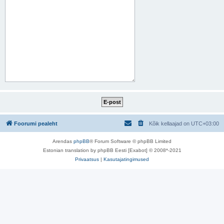
Foorumi pealeht
Kõik kellaajad on
UTC+03:00
Arendas
phpBB
® Forum Software © phpBB Limited
Estonian translation by phpBB Eesti [Exabot] © 2008*-2021
Privaatsus
|
Kasutajatingimused