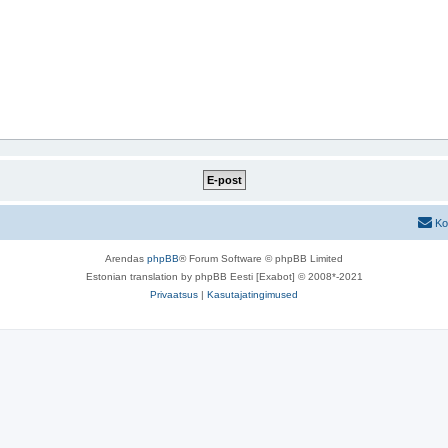
Ko
Arendas
phpBB
® Forum Software © phpBB Limited
Estonian translation by phpBB Eesti [Exabot] © 2008*-2021
Privaatsus
|
Kasutajatingimused