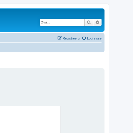
Otsi
Täiendatud otsing
Registreeru
Logi sisse