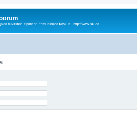
foorum
oo huvilistele. Sponsor: Eesti Isikuloo Keskus - http://www.isik.ee
a