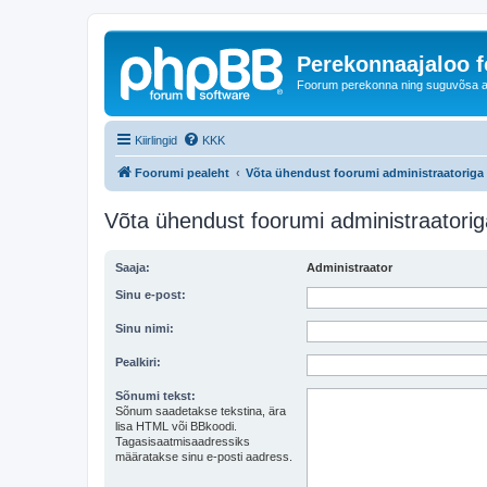
Perekonnaajaloo 
Foorum perekonna ning suguvõsa ajal
Kiirlingid
KKK
Foorumi pealeht
Võta ühendust foorumi administraatoriga
Võta ühendust foorumi administraatorig
Saaja:
Administraator
Sinu e-post:
Sinu nimi:
Pealkiri:
Sõnumi tekst:
Sõnum saadetakse tekstina, ära
lisa HTML või BBkoodi.
Tagasisaatmisaadressiks
määratakse sinu e-posti aadress.