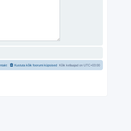
ntakt
Kustuta kõik foorumi küpsised
Kõik kellaajad on
UTC+03:00