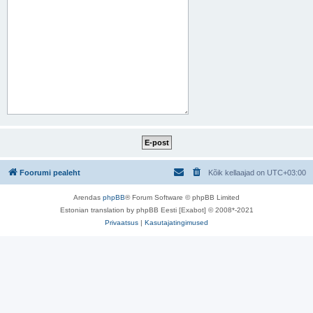
Foorumi pealeht
Kõik kellaajad on
UTC+03:00
Arendas
phpBB
® Forum Software © phpBB Limited
Estonian translation by phpBB Eesti [Exabot] © 2008*-2021
Privaatsus
|
Kasutajatingimused