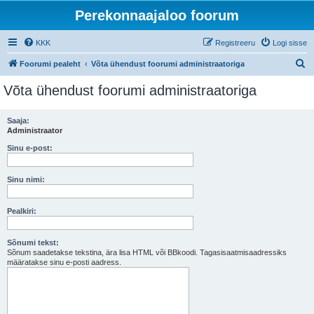
Perekonnaajaloo foorum
KKK
Registreeru
Logi sisse
O
Foorumi pealeht
Võta ühendust foorumi administraatoriga
t
Võta ühendust foorumi administraatoriga
s
i
Saaja:
Administraator
Sinu e-post:
Sinu nimi:
Pealkiri:
Sõnumi tekst:
Sõnum saadetakse tekstina, ära lisa HTML või BBkoodi. Tagasisaatmisaadressiks
määratakse sinu e-posti aadress.