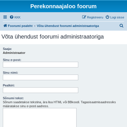
Perekonnaajaloo foorum
KKK
Registreeru
Logi sisse
O
Foorumi pealeht
Võta ühendust foorumi administraatoriga
t
Võta ühendust foorumi administraatoriga
s
i
Saaja:
Administraator
Sinu e-post:
Sinu nimi:
Pealkiri:
Sõnumi tekst:
Sõnum saadetakse tekstina, ära lisa HTML või BBkoodi. Tagasisaatmisaadressiks
määratakse sinu e-posti aadress.