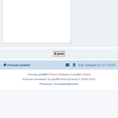
Foorumi pealeht
Kõik kellaajad on
UTC+03:00
Arendas
phpBB
® Forum Software © phpBB Limited
Estonian translation by phpBB Eesti [Exabot] © 2008*-2021
Privaatsus
|
Kasutajatingimused