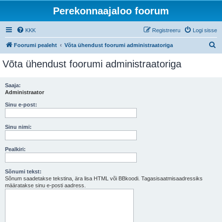
Perekonnaajaloo foorum
KKK
Registreeru
Logi sisse
O
Foorumi pealeht
Võta ühendust foorumi administraatoriga
t
Võta ühendust foorumi administraatoriga
s
i
Saaja:
Administraator
Sinu e-post:
Sinu nimi:
Pealkiri:
Sõnumi tekst:
Sõnum saadetakse tekstina, ära lisa HTML või BBkoodi. Tagasisaatmisaadressiks
määratakse sinu e-posti aadress.