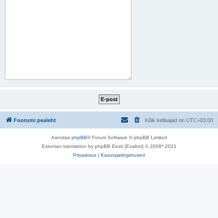
Foorumi pealeht
Kõik kellaajad on
UTC+03:00
Arendas
phpBB
® Forum Software © phpBB Limited
Estonian translation by phpBB Eesti [Exabot] © 2008*-2021
Privaatsus
|
Kasutajatingimused