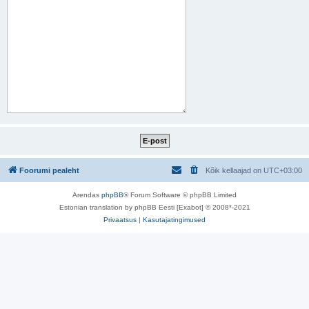
Foorumi pealeht
Kõik kellaajad on
UTC+03:00
Arendas
phpBB
® Forum Software © phpBB Limited
Estonian translation by phpBB Eesti [Exabot] © 2008*-2021
Privaatsus
|
Kasutajatingimused