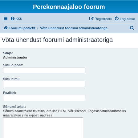
Perekonnaajaloo foorum
KKK
Registreeru
Logi sisse
O
Foorumi pealeht
Võta ühendust foorumi administraatoriga
t
Võta ühendust foorumi administraatoriga
s
i
Saaja:
Administraator
Sinu e-post:
Sinu nimi:
Pealkiri:
Sõnumi tekst:
Sõnum saadetakse tekstina, ära lisa HTML või BBkoodi. Tagasisaatmisaadressiks
määratakse sinu e-posti aadress.