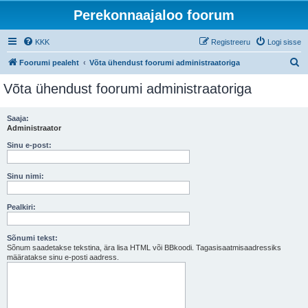
Perekonnaajaloo foorum
KKK
Registreeru
Logi sisse
O
Foorumi pealeht
Võta ühendust foorumi administraatoriga
t
Võta ühendust foorumi administraatoriga
s
i
Saaja:
Administraator
Sinu e-post:
Sinu nimi:
Pealkiri:
Sõnumi tekst:
Sõnum saadetakse tekstina, ära lisa HTML või BBkoodi. Tagasisaatmisaadressiks
määratakse sinu e-posti aadress.