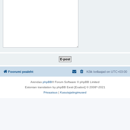
Foorumi pealeht
Kõik kellaajad on
UTC+03:00
Arendas
phpBB
® Forum Software © phpBB Limited
Estonian translation by phpBB Eesti [Exabot] © 2008*-2021
Privaatsus
|
Kasutajatingimused