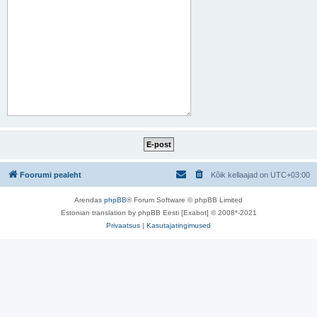
Foorumi pealeht
Kõik kellaajad on
UTC+03:00
Arendas
phpBB
® Forum Software © phpBB Limited
Estonian translation by phpBB Eesti [Exabot] © 2008*-2021
Privaatsus
|
Kasutajatingimused