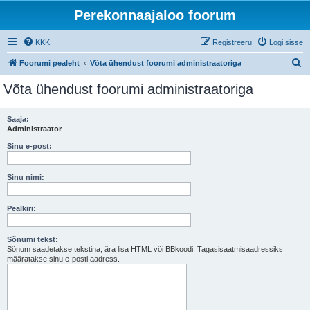
Perekonnaajaloo foorum
KKK
Registreeru
Logi sisse
O
Foorumi pealeht
Võta ühendust foorumi administraatoriga
t
Võta ühendust foorumi administraatoriga
s
i
Saaja:
Administraator
Sinu e-post:
Sinu nimi:
Pealkiri:
Sõnumi tekst:
Sõnum saadetakse tekstina, ära lisa HTML või BBkoodi. Tagasisaatmisaadressiks
määratakse sinu e-posti aadress.