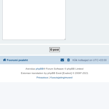
Foorumi pealeht
Kõik kellaajad on
UTC+03:00
Arendas
phpBB
® Forum Software © phpBB Limited
Estonian translation by phpBB Eesti [Exabot] © 2008*-2021
Privaatsus
|
Kasutajatingimused