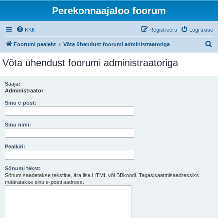
Perekonnaajaloo foorum
KKK
Registreeru
Logi sisse
O
Foorumi pealeht
Võta ühendust foorumi administraatoriga
t
Võta ühendust foorumi administraatoriga
s
i
Saaja:
Administraator
Sinu e-post:
Sinu nimi:
Pealkiri:
Sõnumi tekst:
Sõnum saadetakse tekstina, ära lisa HTML või BBkoodi. Tagasisaatmisaadressiks
määratakse sinu e-posti aadress.