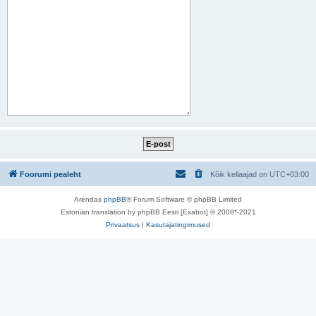
Foorumi pealeht
Kõik kellaajad on
UTC+03:00
Arendas
phpBB
® Forum Software © phpBB Limited
Estonian translation by phpBB Eesti [Exabot] © 2008*-2021
Privaatsus
|
Kasutajatingimused