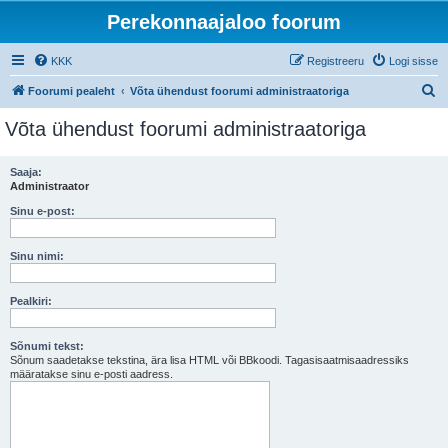
Perekonnaajaloo foorum
KKK
Registreeru
Logi sisse
O
Foorumi pealeht
Võta ühendust foorumi administraatoriga
t
Võta ühendust foorumi administraatoriga
s
i
Saaja:
Administraator
Sinu e-post:
Sinu nimi:
Pealkiri:
Sõnumi tekst:
Sõnum saadetakse tekstina, ära lisa HTML või BBkoodi. Tagasisaatmisaadressiks
määratakse sinu e-posti aadress.