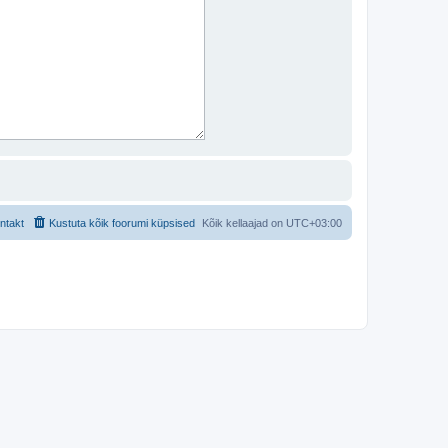
ntakt
Kustuta kõik foorumi küpsised
Kõik kellaajad on
UTC+03:00