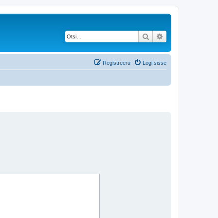
Otsi
Täiendatud otsing
Registreeru
Logi sisse