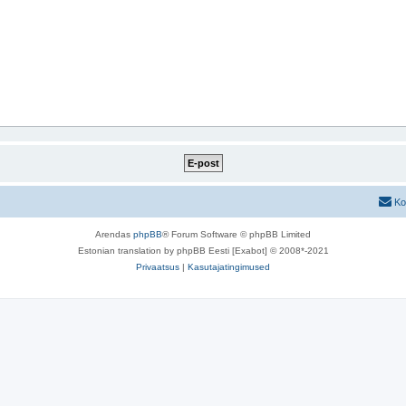
Ko
Arendas
phpBB
® Forum Software © phpBB Limited
Estonian translation by phpBB Eesti [Exabot] © 2008*-2021
Privaatsus
|
Kasutajatingimused