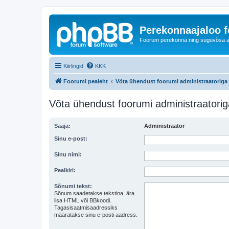
Perekonnaajaloo 
Foorum perekonna ning suguvõsa ajal
Kiirlingid
KKK
Foorumi pealeht
Võta ühendust foorumi administraatoriga
Võta ühendust foorumi administraatorig
Saaja:
Administraator
Sinu e-post:
Sinu nimi:
Pealkiri:
Sõnumi tekst:
Sõnum saadetakse tekstina, ära
lisa HTML või BBkoodi.
Tagasisaatmisaadressiks
määratakse sinu e-posti aadress.