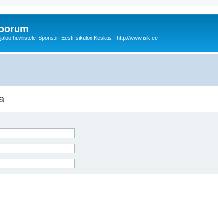
foorum
oo huvilistele. Sponsor: Eesti Isikuloo Keskus - http://www.isik.ee
a