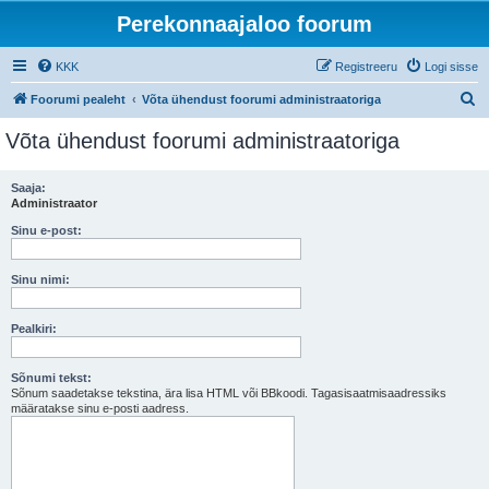
Perekonnaajaloo foorum
KKK
Registreeru
Logi sisse
O
Foorumi pealeht
Võta ühendust foorumi administraatoriga
t
Võta ühendust foorumi administraatoriga
s
i
Saaja:
Administraator
Sinu e-post:
Sinu nimi:
Pealkiri:
Sõnumi tekst:
Sõnum saadetakse tekstina, ära lisa HTML või BBkoodi. Tagasisaatmisaadressiks
määratakse sinu e-posti aadress.