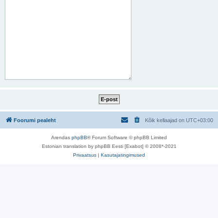
Foorumi pealeht
Kõik kellaajad on
UTC+03:00
Arendas
phpBB
® Forum Software © phpBB Limited
Estonian translation by phpBB Eesti [Exabot] © 2008*-2021
Privaatsus
|
Kasutajatingimused