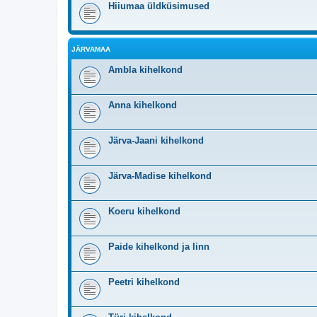
Hiiumaa üldküsimused
JÄRVAMAA
Ambla kihelkond
Anna kihelkond
Järva-Jaani kihelkond
Järva-Madise kihelkond
Koeru kihelkond
Paide kihelkond ja linn
Peetri kihelkond