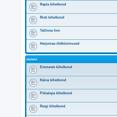
Rapla kihelkond
Risti kihelkond
Tallinna linn
Harjumaa üldküsimused
HIIUMAA
Emmaste kihelkond
Käina kihelkond
Pühalepa kihelkond
Reigi kihelkond