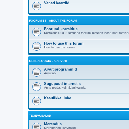
Vanad kaardid
FOORUMIST - ABOUT THE FORUM
Foorumi korraldus
Korralduslikud küsimused foorumi ülesehitusest, kasutamises
How to use this forum
How to use this forum
GENEALOOGIA JA ARVUTI
Arvutiprogrammid
Arvutiabi
Sugupuud internetis
Anna teada, kui midagi valmis.
Kasulikke linke
TEGEVUSALAD
Merendus
Meremehed, laevnikud