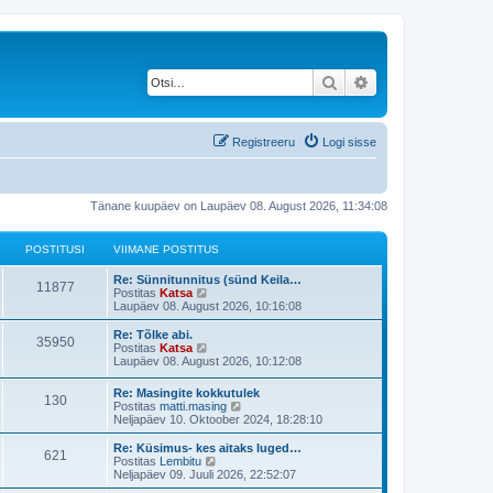
Otsi
Täiendatud otsing
Registreeru
Logi sisse
Tänane kuupäev on Laupäev 08. August 2026, 11:34:08
POSTITUSI
VIIMANE POSTITUS
V
Re: Sünnitunnitus (sünd Keila…
P
11877
i
V
Postitas
Katsa
i
a
Laupäev 08. August 2026, 10:16:08
o
m
a
a
t
V
Re: Tõlke abi.
P
35950
s
n
a
i
V
Postitas
Katsa
e
v
i
a
Laupäev 08. August 2026, 10:12:08
o
t
p
i
m
a
o
i
a
t
V
Re: Masingite kokkutulek
s
s
m
P
130
i
n
a
i
V
Postitas
matti.masing
t
a
e
v
i
a
Neljapäev 10. Oktoober 2024, 18:28:10
i
s
t
p
i
o
t
m
a
t
t
o
i
a
t
V
Re: Küsimus- kes aitaks luged…
u
p
s
m
P
621
i
s
u
n
a
i
V
Postitas
Lembitu
s
o
t
a
e
v
i
a
Neljapäev 09. Juuli 2026, 22:52:07
s
i
s
o
t
t
p
i
s
m
a
t
t
t