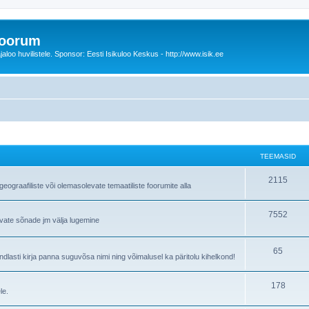
foorum
oo huvilistele. Sponsor: Eesti Isikuloo Keskus - http://www.isik.ee
TEEMASID
T
2115
ograafiliste või olemasolevate temaatiliste foorumite alla
e
T
7552
e
avate sõnade jm välja lugemine
e
m
e
T
65
a
lasti kirja panna suguvõsa nimi ning võimalusel ka päritolu kihelkond!
m
e
s
T
178
a
e
i
le.
e
s
m
d