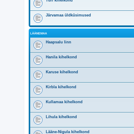
Türi kihelkond
Järvamaa üldküsimused
LÄÄNEMAA
Haapsalu linn
Hanila kihelkond
Karuse kihelkond
Kirbla kihelkond
Kullamaa kihelkond
Lihula kihelkond
Lääne-Nigula kihelkond