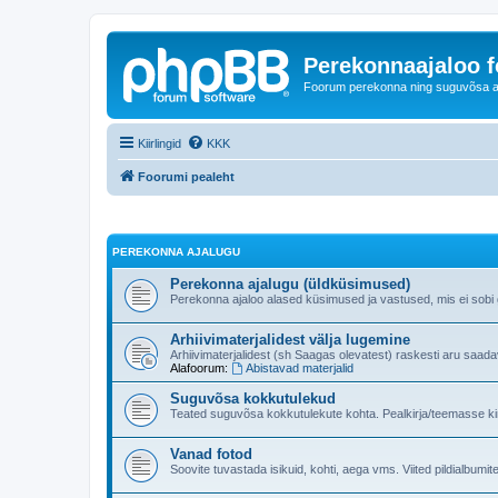
Perekonnaajaloo 
Foorum perekonna ning suguvõsa ajal
Kiirlingid
KKK
Foorumi pealeht
PEREKONNA AJALUGU
Perekonna ajalugu (üldküsimused)
Perekonna ajaloo alased küsimused ja vastused, mis ei sobi ge
Arhiivimaterjalidest välja lugemine
Arhiivimaterjalidest (sh Saagas olevatest) raskesti aru saad
Alafoorum:
Abistavad materjalid
Suguvõsa kokkutulekud
Teated suguvõsa kokkutulekute kohta. Pealkirja/teemasse kind
Vanad fotod
Soovite tuvastada isikuid, kohti, aega vms. Viited pildialbumite