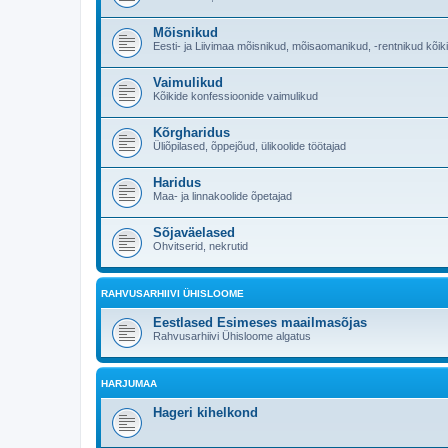
Mõisnikud
Eesti- ja Liivimaa mõisnikud, mõisaomanikud, -rentnikud kõik
Vaimulikud
Kõikide konfessioonide vaimulikud
Kõrgharidus
Üliõpilased, õppejõud, ülikoolide töötajad
Haridus
Maa- ja linnakoolide õpetajad
Sõjaväelased
Ohvitserid, nekrutid
RAHVUSARHIIVI ÜHISLOOME
Eestlased Esimeses maailmasõjas
Rahvusarhiivi Ühisloome algatus
HARJUMAA
Hageri kihelkond