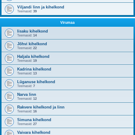
Viljandi linn ja kihelkond
Teemasid:
39
Virumaa
Iisaku kihelkond
Teemasid:
14
Jõhvi kihelkond
Teemasid:
22
Haljala kihelkond
Teemasid:
19
Kadrina kihelkond
Teemasid:
13
Lüganuse kihelkond
Teemasid:
7
Narva linn
Teemasid:
12
Rakvere kihelkond ja linn
Teemasid:
16
Simuna kihelkond
Teemasid:
27
Vaivara kihelkond