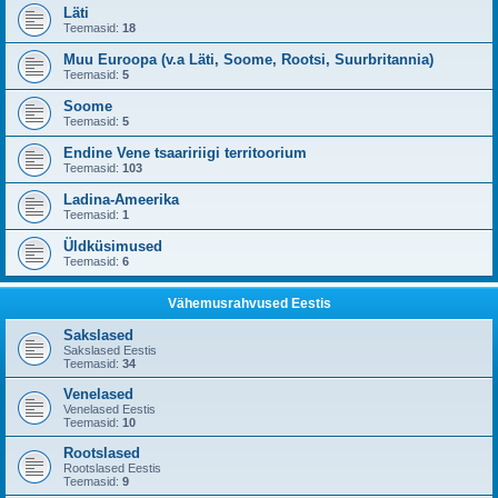
Läti
Teemasid:
18
Muu Euroopa (v.a Läti, Soome, Rootsi, Suurbritannia)
Teemasid:
5
Soome
Teemasid:
5
Endine Vene tsaaririigi territoorium
Teemasid:
103
Ladina-Ameerika
Teemasid:
1
Üldküsimused
Teemasid:
6
Vähemusrahvused Eestis
Sakslased
Sakslased Eestis
Teemasid:
34
Venelased
Venelased Eestis
Teemasid:
10
Rootslased
Rootslased Eestis
Teemasid:
9