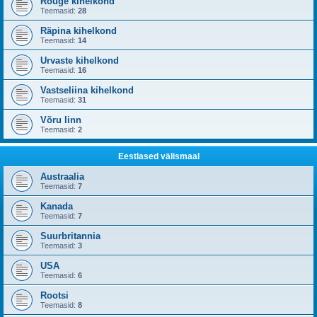
Rõuge kihelkond
Teemasid:
28
Räpina kihelkond
Teemasid:
14
Urvaste kihelkond
Teemasid:
16
Vastseliina kihelkond
Teemasid:
31
Võru linn
Teemasid:
2
Eestlased välismaal
Austraalia
Teemasid:
7
Kanada
Teemasid:
7
Suurbritannia
Teemasid:
3
USA
Teemasid:
6
Rootsi
Teemasid:
8