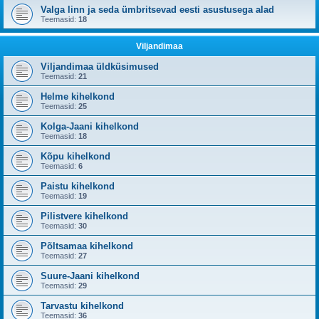
Valga linn ja seda ümbritsevad eesti asustusega alad
Teemasid:
18
Viljandimaa
Viljandimaa üldküsimused
Teemasid:
21
Helme kihelkond
Teemasid:
25
Kolga-Jaani kihelkond
Teemasid:
18
Kõpu kihelkond
Teemasid:
6
Paistu kihelkond
Teemasid:
19
Pilistvere kihelkond
Teemasid:
30
Põltsamaa kihelkond
Teemasid:
27
Suure-Jaani kihelkond
Teemasid:
29
Tarvastu kihelkond
Teemasid:
36