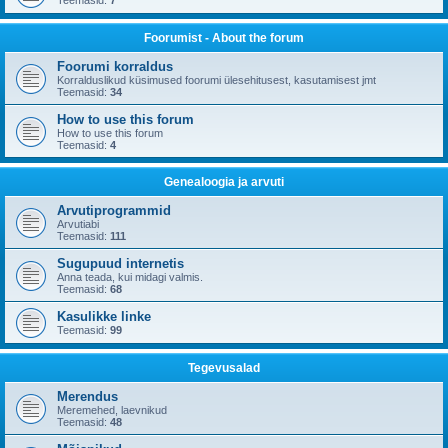
Teemasid:
7
Foorumist - About the forum
Foorumi korraldus
Korralduslikud küsimused foorumi ülesehitusest, kasutamisest jmt
Teemasid:
34
How to use this forum
How to use this forum
Teemasid:
4
Genealoogia ja arvuti
Arvutiprogrammid
Arvutiabi
Teemasid:
111
Sugupuud internetis
Anna teada, kui midagi valmis.
Teemasid:
68
Kasulikke linke
Teemasid:
99
Tegevusalad
Merendus
Meremehed, laevnikud
Teemasid:
48