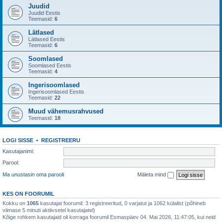
Juudid
Juudid Eestis
Teemasid:
6
Lätlased
Lätlased Eestis
Teemasid:
6
Soomlased
Soomlased Eestis
Teemasid:
4
Ingerisoomlased
Ingerisoomlased Eestis
Teemasid:
22
Muud vähemusrahvused
Teemasid:
18
LOGI SISSE
•
REGISTREERU
Kasutajanimi:
Parool:
Ma unustasin oma parooli
Mäleta mind
KES ON FOORUMIL
Kokku on
1065
kasutajat foorumil: 3 registreeritud, 0 varjatut ja 1062 külalist (põhineb
viimase 5 minuti aktiivsetel kasutajatel)
Kõige rohkem kasutajaid oli korraga foorumil Esmaspäev 04. Mai 2026, 11:47:05, kui neid