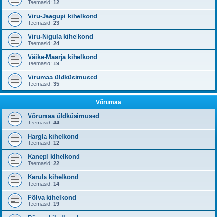
Teemasid:
12
Viru-Jaagupi kihelkond
Teemasid:
23
Viru-Nigula kihelkond
Teemasid:
24
Väike-Maarja kihelkond
Teemasid:
19
Virumaa üldküsimused
Teemasid:
35
Võrumaa
Võrumaa üldküsimused
Teemasid:
44
Hargla kihelkond
Teemasid:
12
Kanepi kihelkond
Teemasid:
22
Karula kihelkond
Teemasid:
14
Põlva kihelkond
Teemasid:
19