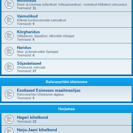
Mõisnikud
Eesti- ja Liivimaa mõisnikud, mõisaomanikud, -rentnikud kõikidest rahvustest
Teemasid:
11
Vaimulikud
Kõikide konfessioonide vaimulikud
Teemasid:
9
Kõrgharidus
Üliõpilased, õppejõud, ülikoolide töötajad
Teemasid:
6
Haridus
Maa- ja linnakoolide õpetajad
Teemasid:
6
Sõjaväelased
Ohvitserid, nekrutid
Teemasid:
27
Rahvusarhiivi ühisloome
Eestlased Esimeses maailmasõjas
Rahvusarhiivi Ühisloome algatus
Teemasid:
5
Harjumaa
Hageri kihelkond
Teemasid:
23
Harju-Jaani kihelkond