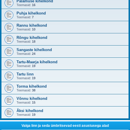
Palamuse kihelkond
Teemasid:
16
Puhja kihelkond
Teemasid:
7
Rannu kihelkond
Teemasid:
10
Rõngu kihelkond
Teemasid:
18
Sangaste kihelkond
Teemasid:
24
Tartu-Maarja kihelkond
Teemasid:
19
Tartu linn
Teemasid:
19
Torma kihelkond
Teemasid:
38
Võnnu kihelkond
Teemasid:
15
Äksi kihelkond
Teemasid:
19
Valga linn ja seda ümbritsevad eesti asustusega alad