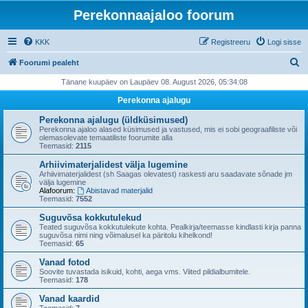
Perekonnaajaloo foorum
KKK
Registreeru
Logi sisse
O
Foorumi pealeht
t
Tänane kuupäev on Laupäev 08. August 2026, 05:34:08
s
Perekonna ajalugu
i
Perekonna ajalugu (üldküsimused)
Perekonna ajaloo alased küsimused ja vastused, mis ei sobi geograafiliste või
olemasolevate temaatiliste foorumite alla
Teemasid:
2115
Arhiivimaterjalidest välja lugemine
Arhiivimaterjalidest (sh Saagas olevatest) raskesti aru saadavate sõnade jm
välja lugemine
Alafoorum:
Abistavad materjalid
Teemasid:
7552
Suguvõsa kokkutulekud
Teated suguvõsa kokkutulekute kohta. Pealkirja/teemasse kindlasti kirja panna
suguvõsa nimi ning võimalusel ka päritolu kihelkond!
Teemasid:
65
Vanad fotod
Soovite tuvastada isikuid, kohti, aega vms. Viited pildialbumitele.
Teemasid:
178
Vanad kaardid