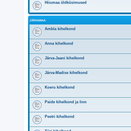
Hiiumaa üldküsimused
JÄRVAMAA
Ambla kihelkond
Anna kihelkond
Järva-Jaani kihelkond
Järva-Madise kihelkond
Koeru kihelkond
Paide kihelkond ja linn
Peetri kihelkond