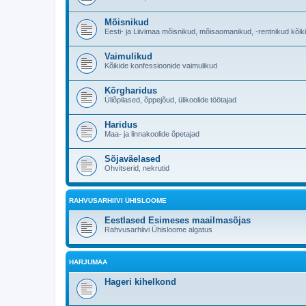
Mõisnikud
Eesti- ja Liivimaa mõisnikud, mõisaomanikud, -rentnikud kõik
Vaimulikud
Kõikide konfessioonide vaimulikud
Kõrgharidus
Üliõpilased, õppejõud, ülikoolide töötajad
Haridus
Maa- ja linnakoolide õpetajad
Sõjaväelased
Ohvitserid, nekrutid
RAHVUSARHIIVI ÜHISLOOME
Eestlased Esimeses maailmasõjas
Rahvusarhiivi Ühisloome algatus
HARJUMAA
Hageri kihelkond