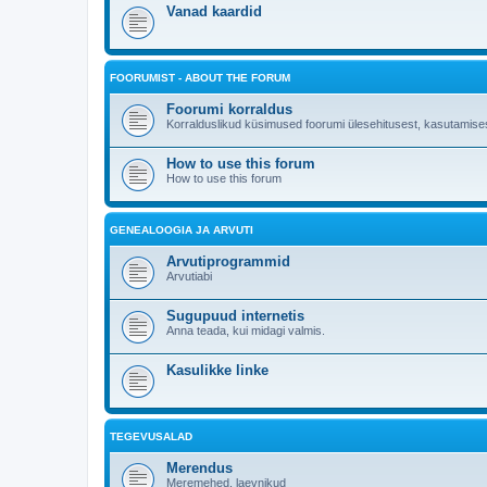
Vanad kaardid
FOORUMIST - ABOUT THE FORUM
Foorumi korraldus
Korralduslikud küsimused foorumi ülesehitusest, kasutamises
How to use this forum
How to use this forum
GENEALOOGIA JA ARVUTI
Arvutiprogrammid
Arvutiabi
Sugupuud internetis
Anna teada, kui midagi valmis.
Kasulikke linke
TEGEVUSALAD
Merendus
Meremehed, laevnikud