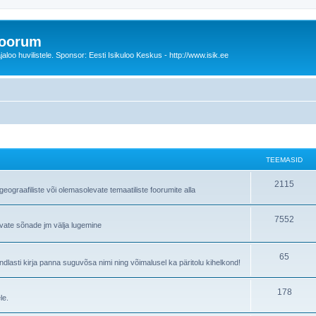
foorum
oo huvilistele. Sponsor: Eesti Isikuloo Keskus - http://www.isik.ee
TEEMASID
T
2115
ograafiliste või olemasolevate temaatiliste foorumite alla
e
T
7552
e
avate sõnade jm välja lugemine
e
m
e
T
65
a
lasti kirja panna suguvõsa nimi ning võimalusel ka päritolu kihelkond!
m
e
s
T
178
a
e
i
le.
e
s
m
d