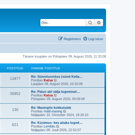
Otsi
Täiendatud otsing
Registreeru
Logi sisse
Tänane kuupäev on Pühapäev 09. August 2026, 11:33:08
POSTITUSI
VIIMANE POSTITUS
V
Re: Sünnitunnitus (sünd Keila…
P
11877
i
V
Postitas
Katsa
i
a
Laupäev 08. August 2026, 10:16:08
o
m
a
a
t
V
Re: Palun abi välja lugemisel…
P
35952
s
n
a
i
V
Postitas
Katsa
e
v
i
a
Pühapäev 09. August 2026, 09:09:08
o
t
p
i
m
a
o
i
a
t
V
Re: Masingite kokkutulek
s
s
m
P
130
i
n
a
i
V
Postitas
matti.masing
t
a
e
v
i
a
Neljapäev 10. Oktoober 2024, 18:28:10
i
s
t
p
i
o
t
m
a
t
t
o
i
a
t
V
Re: Küsimus- kes aitaks luged…
u
p
s
m
P
621
i
s
u
n
a
i
V
Postitas
Lembitu
s
o
t
a
e
v
i
a
Neljapäev 09. Juuli 2026, 22:52:07
s
i
s
o
t
t
p
i
s
m
a
t
t
t