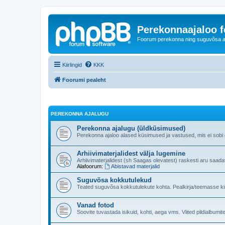
Perekonnaajaloo 
Foorum perekonna ning suguvõsa ajal
Kiirlingid
KKK
Foorumi pealeht
PEREKONNA AJALUGU
Perekonna ajalugu (üldküsimused)
Perekonna ajaloo alased küsimused ja vastused, mis ei sobi ge
Arhiivimaterjalidest välja lugemine
Arhiivimaterjalidest (sh Saagas olevatest) raskesti aru saad
Alafoorum:
Abistavad materjalid
Suguvõsa kokkutulekud
Teated suguvõsa kokkutulekute kohta. Pealkirja/teemasse kind
Vanad fotod
Soovite tuvastada isikuid, kohti, aega vms. Viited pildialbumite