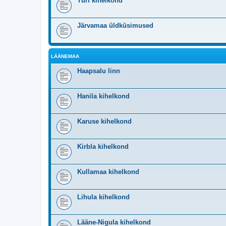
Türi kihelkond
Järvamaa üldküsimused
LÄÄNEMAA
Haapsalu linn
Hanila kihelkond
Karuse kihelkond
Kirbla kihelkond
Kullamaa kihelkond
Lihula kihelkond
Lääne-Nigula kihelkond