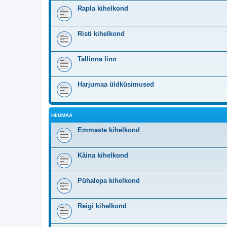
Rapla kihelkond
Risti kihelkond
Tallinna linn
Harjumaa üldküsimused
HIIUMAA
Emmaste kihelkond
Käina kihelkond
Pühalepa kihelkond
Reigi kihelkond