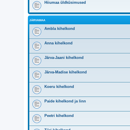
Hiiumaa üldküsimused
JÄRVAMAA
Ambla kihelkond
Anna kihelkond
Järva-Jaani kihelkond
Järva-Madise kihelkond
Koeru kihelkond
Paide kihelkond ja linn
Peetri kihelkond