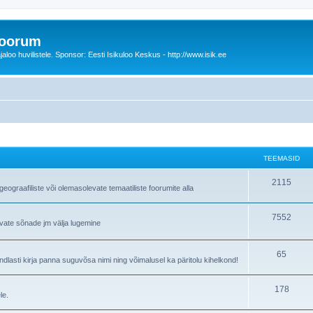
foorum
oo huvilistele. Sponsor: Eesti Isikuloo Keskus - http://www.isik.ee
TEEMASID
T
2115
ograafiliste või olemasolevate temaatiliste foorumite alla
e
T
7552
e
avate sõnade jm välja lugemine
e
m
e
T
65
a
lasti kirja panna suguvõsa nimi ning võimalusel ka päritolu kihelkond!
m
e
s
T
178
a
e
i
le.
e
s
m
d