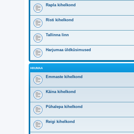
Rapla kihelkond
Risti kihelkond
Tallinna linn
Harjumaa üldküsimused
HIIUMAA
Emmaste kihelkond
Käina kihelkond
Pühalepa kihelkond
Reigi kihelkond