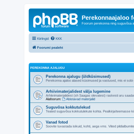
Perekonnaajaloo 
Foorum perekonna ning suguvõsa ajal
Kiirlingid
KKK
Foorumi pealeht
PEREKONNA AJALUGU
Perekonna ajalugu (üldküsimused)
Perekonna ajaloo alased küsimused ja vastused, mis ei sobi ge
Arhiivimaterjalidest välja lugemine
Arhiivimaterjalidest (sh Saagas olevatest) raskesti aru saad
Alafoorum:
Abistavad materjalid
Suguvõsa kokkutulekud
Teated suguvõsa kokkutulekute kohta. Pealkirja/teemasse kind
Vanad fotod
Soovite tuvastada isikuid, kohti, aega vms. Viited pildialbumite