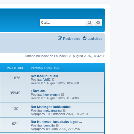
Otsi
Täiendatud otsing
Registreeru
Logi sisse
Tänane kuupäev on Laupäev 08. August 2026, 04:42:08
POSTITUSI
VIIMANE POSTITUS
V
Re: Kadunud isik
P
11876
i
V
Postitas
Volli2
i
a
Reede 07. August 2026, 18:46:08
o
m
a
a
t
V
Tõlke abi.
P
35949
s
n
a
i
V
Postitas
heerolemmi
e
v
i
a
Reede 07. August 2026, 11:04:08
o
t
p
i
m
a
o
i
a
t
V
Re: Masingite kokkutulek
s
s
m
P
130
i
n
a
i
V
Postitas
matti.masing
t
a
e
v
i
a
Neljapäev 10. Oktoober 2024, 18:28:10
i
s
t
p
i
o
t
m
a
t
t
o
i
a
t
V
Re: Küsimus- kes aitaks luged…
u
p
s
m
P
621
i
s
u
n
a
i
V
Postitas
Lembitu
s
o
t
a
e
v
i
a
Neljapäev 09. Juuli 2026, 22:52:07
s
i
s
o
t
t
p
i
s
m
a
t
t
t