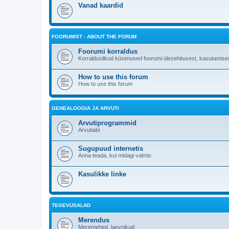
Vanad kaardid
FOORUMIST - ABOUT THE FORUM
Foorumi korraldus
Korralduslikud küsimused foorumi ülesehitusest, kasutamises
How to use this forum
How to use this forum
GENEALOOGIA JA ARVUTI
Arvutiprogrammid
Arvutiabi
Sugupuud internetis
Anna teada, kui midagi valmis.
Kasulikke linke
TEGEVUSALAD
Merendus
Meremehed, laevnikud