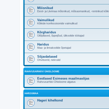
Mõisnikud
Eesti- ja Liivimaa mõisnikud, mõisaomanikud, -rentnikud kõik
Vaimulikud
Kõikide konfessioonide vaimulikud
Kõrgharidus
Üliõpilased, õppejõud, ülikoolide töötajad
Haridus
Maa- ja linnakoolide õpetajad
Sõjaväelased
Ohvitserid, nekrutid
RAHVUSARHIIVI ÜHISLOOME
Eestlased Esimeses maailmasõjas
Rahvusarhiivi Ühisloome algatus
HARJUMAA
Hageri kihelkond