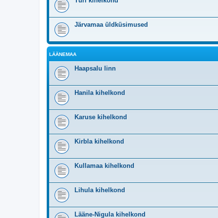
Türi kihelkond
Järvamaa üldküsimused
LÄÄNEMAA
Haapsalu linn
Hanila kihelkond
Karuse kihelkond
Kirbla kihelkond
Kullamaa kihelkond
Lihula kihelkond
Lääne-Nigula kihelkond