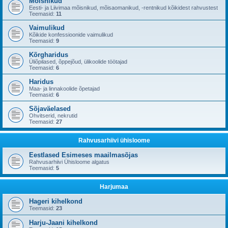
Mõisnikud
Eesti- ja Liivimaa mõisnikud, mõisaomanikud, -rentnikud kõikidest rahvustest
Teemasid:
11
Vaimulikud
Kõikide konfessioonide vaimulikud
Teemasid:
9
Kõrgharidus
Üliõpilased, õppejõud, ülikoolide töötajad
Teemasid:
6
Haridus
Maa- ja linnakoolide õpetajad
Teemasid:
6
Sõjaväelased
Ohvitserid, nekrutid
Teemasid:
27
Rahvusarhiivi ühisloome
Eestlased Esimeses maailmasõjas
Rahvusarhiivi Ühisloome algatus
Teemasid:
5
Harjumaa
Hageri kihelkond
Teemasid:
23
Harju-Jaani kihelkond