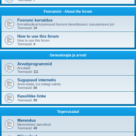
Teemasid:
7
Foorumist - About the forum
Foorumi korraldus
Korralduslikud küsimused foorumi ülesehitusest, kasutamisest jmt
Teemasid:
34
How to use this forum
How to use this forum
Teemasid:
4
Genealoogia ja arvuti
Arvutiprogrammid
Arvutiabi
Teemasid:
111
Sugupuud internetis
Anna teada, kui midagi valmis.
Teemasid:
68
Kasulikke linke
Teemasid:
99
Tegevusalad
Merendus
Meremehed, laevnikud
Teemasid:
48