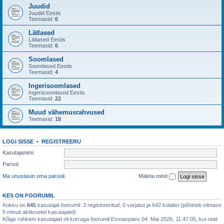
Juudid
Juudid Eestis
Teemasid:
6
Lätlased
Lätlased Eestis
Teemasid:
6
Soomlased
Soomlased Eestis
Teemasid:
4
Ingerisoomlased
Ingerisoomlased Eestis
Teemasid:
22
Muud vähemusrahvused
Teemasid:
18
LOGI SISSE
•
REGISTREERU
Kasutajanimi:
Parool:
Ma unustasin oma parooli
Mäleta mind
KES ON FOORUMIL
Kokku on
645
kasutajat foorumil: 3 registreeritud, 0 varjatut ja 642 külalist (põhineb viimase
5 minuti aktiivsetel kasutajatel)
Kõige rohkem kasutajaid oli korraga foorumil Esmaspäev 04. Mai 2026, 11:47:05, kui neid