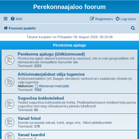
Perekonnaajaloo foorum
KKK
Registreeru
Logi sisse
O
Foorumi pealeht
t
Tänane kuupäev on Pühapäev 09. August 2026, 08:29:08
s
Perekonna ajalugu
i
Perekonna ajalugu (üldküsimused)
Perekonna ajaloo alased küsimused ja vastused, mis ei sobi geograafiliste või
olemasolevate temaatiliste foorumite alla
Teemasid:
2115
Arhiivimaterjalidest välja lugemine
Arhiivimaterjalidest (sh Saagas olevatest) raskesti aru saadavate sõnade jm
välja lugemine
Alafoorum:
Abistavad materjalid
Teemasid:
7552
Suguvõsa kokkutulekud
Teated suguvõsa kokkutulekute kohta. Pealkirja/teemasse kindlasti kirja panna
suguvõsa nimi ning võimalusel ka päritolu kihelkond!
Teemasid:
65
Vanad fotod
Soovite tuvastada isikuid, kohti, aega vms. Viited pildialbumitele.
Teemasid:
178
Vanad kaardid