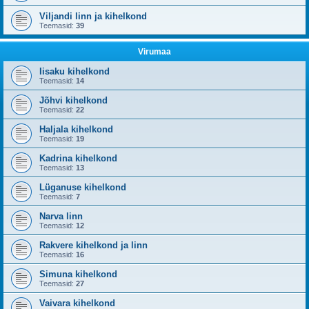
Viljandi linn ja kihelkond
Teemasid:
39
Virumaa
Iisaku kihelkond
Teemasid:
14
Jõhvi kihelkond
Teemasid:
22
Haljala kihelkond
Teemasid:
19
Kadrina kihelkond
Teemasid:
13
Lüganuse kihelkond
Teemasid:
7
Narva linn
Teemasid:
12
Rakvere kihelkond ja linn
Teemasid:
16
Simuna kihelkond
Teemasid:
27
Vaivara kihelkond