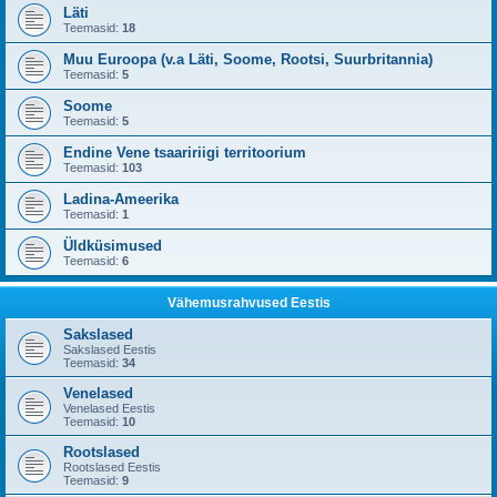
Läti
Teemasid:
18
Muu Euroopa (v.a Läti, Soome, Rootsi, Suurbritannia)
Teemasid:
5
Soome
Teemasid:
5
Endine Vene tsaaririigi territoorium
Teemasid:
103
Ladina-Ameerika
Teemasid:
1
Üldküsimused
Teemasid:
6
Vähemusrahvused Eestis
Sakslased
Sakslased Eestis
Teemasid:
34
Venelased
Venelased Eestis
Teemasid:
10
Rootslased
Rootslased Eestis
Teemasid:
9