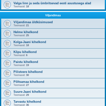
Valga linn ja seda ümbritsevad eesti asustusega alad
Teemasid:
18
Viljandimaa
Viljandimaa üldküsimused
Teemasid:
21
Helme kihelkond
Teemasid:
25
Kolga-Jaani kihelkond
Teemasid:
18
Kõpu kihelkond
Teemasid:
6
Paistu kihelkond
Teemasid:
19
Pilistvere kihelkond
Teemasid:
30
Põltsamaa kihelkond
Teemasid:
27
Suure-Jaani kihelkond
Teemasid:
29
Tarvastu kihelkond
Teemasid:
36