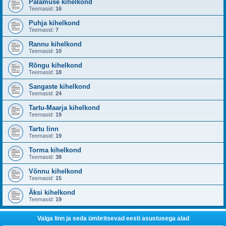
Palamuse kihelkond
Teemasid:
16
Puhja kihelkond
Teemasid:
7
Rannu kihelkond
Teemasid:
10
Rõngu kihelkond
Teemasid:
18
Sangaste kihelkond
Teemasid:
24
Tartu-Maarja kihelkond
Teemasid:
19
Tartu linn
Teemasid:
19
Torma kihelkond
Teemasid:
38
Võnnu kihelkond
Teemasid:
15
Äksi kihelkond
Teemasid:
19
Valga linn ja seda ümbritsevad eesti asustusega alad