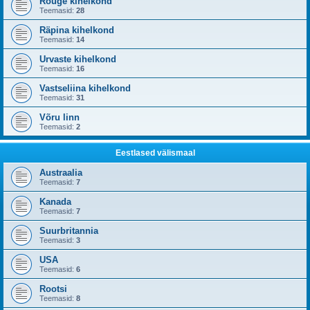
Rõuge kihelkond
Teemasid:
28
Räpina kihelkond
Teemasid:
14
Urvaste kihelkond
Teemasid:
16
Vastseliina kihelkond
Teemasid:
31
Võru linn
Teemasid:
2
Eestlased välismaal
Austraalia
Teemasid:
7
Kanada
Teemasid:
7
Suurbritannia
Teemasid:
3
USA
Teemasid:
6
Rootsi
Teemasid:
8