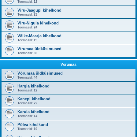
Teemasid:
12
Viru-Jaagupi kihelkond
Teemasid:
23
Viru-Nigula kihelkond
Teemasid:
24
Väike-Maarja kihelkond
Teemasid:
19
Virumaa üldküsimused
Teemasid:
35
Võrumaa
Võrumaa üldküsimused
Teemasid:
44
Hargla kihelkond
Teemasid:
12
Kanepi kihelkond
Teemasid:
22
Karula kihelkond
Teemasid:
14
Põlva kihelkond
Teemasid:
19