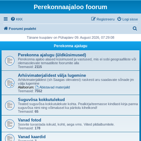
Perekonnaajaloo foorum
KKK
Registreeru
Logi sisse
O
Foorumi pealeht
t
Tänane kuupäev on Pühapäev 09. August 2026, 07:29:08
s
Perekonna ajalugu
i
Perekonna ajalugu (üldküsimused)
Perekonna ajaloo alased küsimused ja vastused, mis ei sobi geograafiliste või
olemasolevate temaatiliste foorumite alla
Teemasid:
2115
Arhiivimaterjalidest välja lugemine
Arhiivimaterjalidest (sh Saagas olevatest) raskesti aru saadavate sõnade jm
välja lugemine
Alafoorum:
Abistavad materjalid
Teemasid:
7552
Suguvõsa kokkutulekud
Teated suguvõsa kokkutulekute kohta. Pealkirja/teemasse kindlasti kirja panna
suguvõsa nimi ning võimalusel ka päritolu kihelkond!
Teemasid:
65
Vanad fotod
Soovite tuvastada isikuid, kohti, aega vms. Viited pildialbumitele.
Teemasid:
178
Vanad kaardid