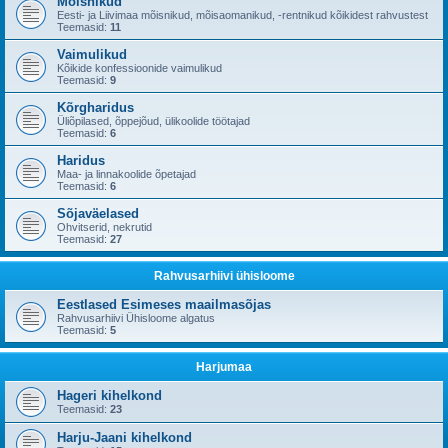
Mõisnikud
Eesti- ja Liivimaa mõisnikud, mõisaomanikud, -rentnikud kõikidest rahvustest
Teemasid:
11
Vaimulikud
Kõikide konfessioonide vaimulikud
Teemasid:
9
Kõrgharidus
Üliõpilased, õppejõud, ülikoolide töötajad
Teemasid:
6
Haridus
Maa- ja linnakoolide õpetajad
Teemasid:
6
Sõjaväelased
Ohvitserid, nekrutid
Teemasid:
27
Rahvusarhiivi ühisloome
Eestlased Esimeses maailmasõjas
Rahvusarhiivi Ühisloome algatus
Teemasid:
5
Harjumaa
Hageri kihelkond
Teemasid:
23
Harju-Jaani kihelkond