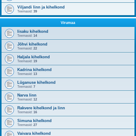
Viljandi linn ja kihelkond
Teemasid:
39
Virumaa
Iisaku kihelkond
Teemasid:
14
Jõhvi kihelkond
Teemasid:
22
Haljala kihelkond
Teemasid:
19
Kadrina kihelkond
Teemasid:
13
Lüganuse kihelkond
Teemasid:
7
Narva linn
Teemasid:
12
Rakvere kihelkond ja linn
Teemasid:
16
Simuna kihelkond
Teemasid:
27
Vaivara kihelkond