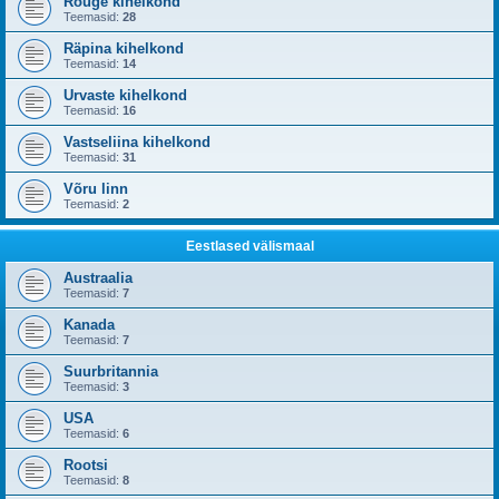
Rõuge kihelkond
Teemasid:
28
Räpina kihelkond
Teemasid:
14
Urvaste kihelkond
Teemasid:
16
Vastseliina kihelkond
Teemasid:
31
Võru linn
Teemasid:
2
Eestlased välismaal
Austraalia
Teemasid:
7
Kanada
Teemasid:
7
Suurbritannia
Teemasid:
3
USA
Teemasid:
6
Rootsi
Teemasid:
8