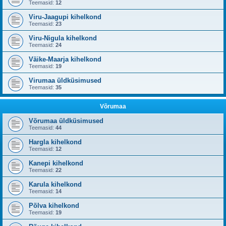
Teemasid:
12
Viru-Jaagupi kihelkond
Teemasid:
23
Viru-Nigula kihelkond
Teemasid:
24
Väike-Maarja kihelkond
Teemasid:
19
Virumaa üldküsimused
Teemasid:
35
Võrumaa
Võrumaa üldküsimused
Teemasid:
44
Hargla kihelkond
Teemasid:
12
Kanepi kihelkond
Teemasid:
22
Karula kihelkond
Teemasid:
14
Põlva kihelkond
Teemasid:
19