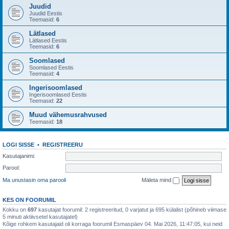
Juudid
Juudid Eestis
Teemasid:
6
Lätlased
Lätlased Eestis
Teemasid:
6
Soomlased
Soomlased Eestis
Teemasid:
4
Ingerisoomlased
Ingerisoomlased Eestis
Teemasid:
22
Muud vähemusrahvused
Teemasid:
18
LOGI SISSE
•
REGISTREERU
Kasutajanimi:
Parool:
Ma unustasin oma parooli
Mäleta mind
KES ON FOORUMIL
Kokku on
697
kasutajat foorumil: 2 registreeritud, 0 varjatut ja 695 külalist (põhineb viimase
5 minuti aktiivsetel kasutajatel)
Kõige rohkem kasutajaid oli korraga foorumil Esmaspäev 04. Mai 2026, 11:47:05, kui neid