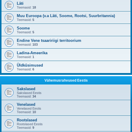
Läti
Teemasid:
18
Muu Euroopa (v.a Läti, Soome, Rootsi, Suurbritannia)
Teemasid:
5
Soome
Teemasid:
5
Endine Vene tsaaririigi territoorium
Teemasid:
103
Ladina-Ameerika
Teemasid:
1
Üldküsimused
Teemasid:
6
Vähemusrahvused Eestis
Sakslased
Sakslased Eestis
Teemasid:
34
Venelased
Venelased Eestis
Teemasid:
10
Rootslased
Rootslased Eestis
Teemasid:
9