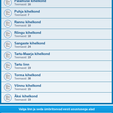
Palamuse kihelkond
Teemasid:
16
Puhja kihelkond
Teemasid:
7
Rannu kihelkond
Teemasid:
10
Rõngu kihelkond
Teemasid:
18
Sangaste kihelkond
Teemasid:
24
Tartu-Maarja kihelkond
Teemasid:
19
Tartu linn
Teemasid:
19
Torma kihelkond
Teemasid:
38
Võnnu kihelkond
Teemasid:
15
Äksi kihelkond
Teemasid:
19
Valga linn ja seda ümbritsevad eesti asustusega alad