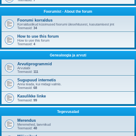
Teemasid:
7
Foorumist - About the forum
Foorumi korraldus
Korralduslikud küsimused foorumi ülesehitusest, kasutamisest jmt
Teemasid:
34
How to use this forum
How to use this forum
Teemasid:
4
Genealoogia ja arvuti
Arvutiprogrammid
Arvutiabi
Teemasid:
111
Sugupuud internetis
Anna teada, kui midagi valmis.
Teemasid:
68
Kasulikke linke
Teemasid:
99
Tegevusalad
Merendus
Meremehed, laevnikud
Teemasid:
48