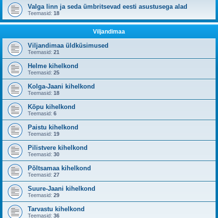
Valga linn ja seda ümbritsevad eesti asustusega alad
Teemasid:
18
Viljandimaa
Viljandimaa üldküsimused
Teemasid:
21
Helme kihelkond
Teemasid:
25
Kolga-Jaani kihelkond
Teemasid:
18
Kõpu kihelkond
Teemasid:
6
Paistu kihelkond
Teemasid:
19
Pilistvere kihelkond
Teemasid:
30
Põltsamaa kihelkond
Teemasid:
27
Suure-Jaani kihelkond
Teemasid:
29
Tarvastu kihelkond
Teemasid:
36