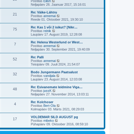
i
n
a
u
i
V
Postitas
Eilish
i
t
s
o
t
a
e
v
i
a
Neljapäev 26. Jaanuar 2017, 15:16:01
u
s
o
i
s
t
p
i
t
m
a
s
s
t
t
t
o
i
a
t
V
Re: Väike-Lähtru
t
i
P
u
p
21
s
s
m
i
n
a
u
i
V
Postitas
annemai
i
t
s
o
t
a
e
v
i
a
Reede 01. Oktoober 2021, 19:30:10
u
s
o
i
s
t
p
i
t
m
a
s
s
t
t
t
o
i
a
t
V
Re: Kas 1 või 2 isikut? [Nikr…
t
i
P
u
p
75
s
s
m
i
n
a
u
i
V
Postitas
reinik
i
t
s
o
t
a
e
v
i
a
Laupäev 17. August 2019, 12:28:08
u
s
o
i
s
t
p
i
t
m
a
s
s
t
t
t
o
i
a
t
V
Re: Helena Westerlund or West…
t
i
P
u
p
7
s
s
m
i
n
a
u
i
V
Postitas
annemai
i
t
s
o
t
a
e
v
i
a
Neljapäev 30. September 2021, 19:40:09
u
s
o
i
s
t
p
i
t
m
a
s
s
t
t
t
o
i
a
t
V
Re: Palli
t
i
P
u
p
52
s
s
m
i
n
a
u
i
V
Postitas
annemai
i
t
s
o
t
a
e
v
i
a
Teisipäev 09. Juuli 2024, 21:54:07
u
s
o
i
s
t
p
i
t
m
a
s
s
t
t
t
o
i
a
t
V
Bodo Jungermann Paatsalust
t
i
P
u
p
32
s
s
m
i
n
a
u
i
V
Postitas
vandjala
i
t
s
o
t
a
e
v
i
a
Laupäev 23. August 2014, 12:03:08
u
s
o
i
s
t
p
i
t
m
a
s
s
t
t
t
o
i
a
t
V
Re: Esivanemate leidmine Viga…
t
i
P
u
p
48
s
s
m
i
n
a
u
i
V
Postitas
jussK
i
t
s
o
t
a
e
v
i
a
Neljapäev 27. November 2014, 13:03:11
u
s
o
i
s
t
p
i
t
m
a
s
s
t
t
t
o
i
a
t
V
Re: Kolchoser
t
i
P
u
p
4
s
s
m
i
n
a
u
i
V
Postitas
Bert-Ola
i
t
s
o
t
a
e
v
i
a
Kolmapäev 03. Märts 2021, 08:29:03
u
s
o
i
s
t
p
i
t
m
a
s
s
t
t
t
o
i
a
t
V
VOLDEMAR SILD AUGUST pg
t
i
P
u
p
17
s
s
m
i
n
a
u
i
V
Postitas
mibeko
i
t
s
o
t
a
e
v
i
a
Pühapäev 09. Oktoober 2016, 08:59:10
u
s
o
i
s
t
p
i
t
m
a
s
s
t
t
t
o
i
a
t
t
i
u
p