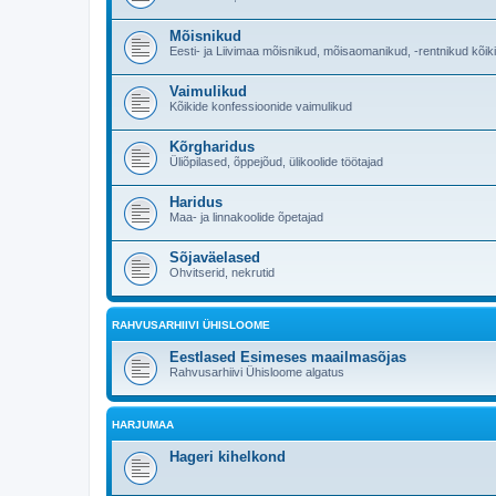
Mõisnikud
Eesti- ja Liivimaa mõisnikud, mõisaomanikud, -rentnikud kõik
Vaimulikud
Kõikide konfessioonide vaimulikud
Kõrgharidus
Üliõpilased, õppejõud, ülikoolide töötajad
Haridus
Maa- ja linnakoolide õpetajad
Sõjaväelased
Ohvitserid, nekrutid
RAHVUSARHIIVI ÜHISLOOME
Eestlased Esimeses maailmasõjas
Rahvusarhiivi Ühisloome algatus
HARJUMAA
Hageri kihelkond