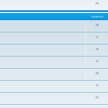
T
24
e
a
i
e
m
s
d
e
a
i
TEEMASID
m
s
d
T
16
a
i
e
s
d
T
5
e
i
e
m
d
T
16
e
a
e
m
s
T
8
e
a
i
e
m
s
d
T
33
e
a
i
e
m
s
d
T
8
e
a
i
e
m
s
d
T
13
e
a
i
e
m
s
d