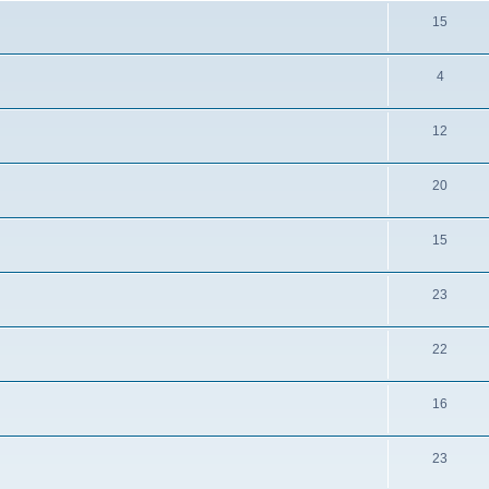
s
T
15
e
i
e
m
d
T
4
e
a
e
m
s
T
12
e
a
i
e
m
s
d
T
20
e
a
i
e
m
s
d
T
15
e
a
i
e
m
s
d
T
23
e
a
i
e
m
s
d
T
22
e
a
i
e
m
s
d
T
16
e
a
i
e
m
s
d
T
23
e
a
i
e
m