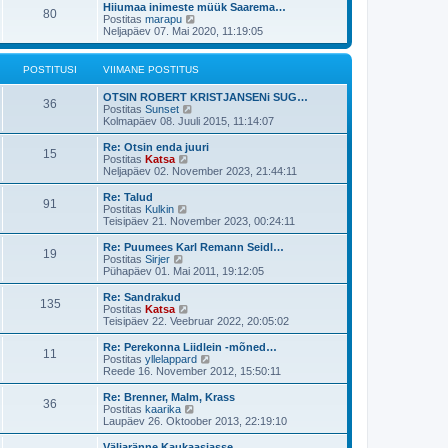
t
t
o
i
a
t
V
Hiiumaa inimeste müük Saarema…
i
P
u
p
80
s
s
m
i
n
a
u
i
V
Postitas
marapu
i
t
s
o
t
a
e
v
i
a
Neljapäev 07. Mai 2020, 11:19:05
u
s
o
i
s
t
p
i
t
m
a
s
s
t
t
t
o
i
a
t
t
i
u
p
s
s
m
i
n
a
u
POSTITUSI
i
VIIMANE POSTITUS
t
s
o
t
a
e
v
u
s
i
s
t
p
i
t
s
V
s
OTSIN ROBERT KRISTJANSENi SUG…
t
t
t
P
o
i
36
i
V
t
Postitas
Sunset
i
u
p
s
m
i
u
i
i
a
Kolmapäev 08. Juuli 2015, 11:14:07
t
s
o
t
a
o
m
a
u
s
i
s
t
s
a
t
V
s
Re: Otsin enda juuri
t
t
t
P
15
s
n
a
i
V
t
Postitas
Katsa
i
u
p
u
e
v
i
i
a
Neljapäev 02. November 2023, 21:44:11
t
s
o
o
t
p
i
m
a
u
s
o
i
s
a
t
V
s
Re: Talud
t
P
91
s
s
m
i
n
a
i
V
t
Postitas
Kulkin
i
t
a
e
v
i
i
a
Teisipäev 21. November 2023, 00:24:11
t
o
i
s
t
p
i
t
m
a
u
t
t
o
i
a
t
V
s
Re: Puumees Karl Remann Seidl…
P
u
p
19
s
s
m
i
n
a
u
i
V
t
Postitas
Sirjer
s
o
t
a
e
v
i
a
Pühapäev 01. Mai 2011, 19:12:05
s
o
i
s
t
p
i
t
m
a
s
t
t
t
o
i
a
t
V
Re: Sandrakud
i
P
u
p
135
s
s
m
i
n
a
u
i
V
Postitas
Katsa
i
t
s
o
t
a
e
v
i
a
Teisipäev 22. Veebruar 2022, 20:05:02
u
s
o
i
s
t
p
i
t
m
a
s
s
t
t
t
o
i
a
t
V
Re: Perekonna Liidlein -mõned…
t
i
P
u
p
11
s
s
m
i
n
a
u
i
V
Postitas
yllelappard
i
t
s
o
t
a
e
v
i
a
Reede 16. November 2012, 15:50:11
u
s
o
i
s
t
p
i
t
m
a
s
s
t
t
t
o
i
a
t
V
Re: Brenner, Malm, Krass
t
i
P
u
p
36
s
s
m
i
n
a
u
i
V
Postitas
kaarika
i
t
s
o
t
a
e
v
i
a
Laupäev 26. Oktoober 2013, 22:19:10
u
s
o
i
s
t
p
i
t
m
a
s
s
t
t
t
o
i
a
t
V
Väljaränne Kaukaasiasse