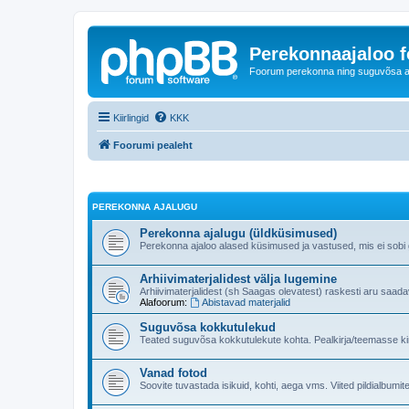
Perekonnaajaloo 
Foorum perekonna ning suguvõsa ajal
Kiirlingid
KKK
Foorumi pealeht
PEREKONNA AJALUGU
Perekonna ajalugu (üldküsimused)
Perekonna ajaloo alased küsimused ja vastused, mis ei sobi ge
Arhiivimaterjalidest välja lugemine
Arhiivimaterjalidest (sh Saagas olevatest) raskesti aru saad
Alafoorum:
Abistavad materjalid
Suguvõsa kokkutulekud
Teated suguvõsa kokkutulekute kohta. Pealkirja/teemasse kind
Vanad fotod
Soovite tuvastada isikuid, kohti, aega vms. Viited pildialbumite