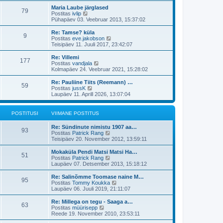
t
m
a
s
s
t
t
t
o
i
a
t
V
Maria Laube järglased
t
i
P
u
p
79
s
s
m
i
n
a
u
i
V
Postitas
ivlip
i
t
s
o
t
a
e
v
i
a
Pühapäev 03. Veebruar 2013, 15:37:02
u
s
o
i
s
t
p
i
t
m
a
s
s
t
t
t
o
i
a
t
V
Re: Tamse? küla
t
i
P
u
p
9
s
s
m
i
n
a
u
i
V
Postitas
eve.jakobson
i
t
s
o
t
a
e
v
i
a
Teisipäev 11. Juuli 2017, 23:42:07
u
s
o
i
s
t
p
i
t
m
a
s
s
t
t
t
o
i
a
t
V
Re: Villemi
t
i
P
u
p
177
s
s
m
i
n
a
u
i
V
Postitas
vandjala
i
t
s
o
t
a
e
v
i
a
Kolmapäev 24. Veebruar 2021, 15:28:02
u
s
o
i
s
t
p
i
t
m
a
s
s
t
t
t
o
i
a
t
V
Re: Pauliine Tiits (Reemann) …
t
i
P
u
p
59
s
s
m
i
n
a
u
i
V
Postitas
jussK
i
t
s
o
t
a
e
v
i
a
Laupäev 11. Aprill 2026, 13:07:04
u
s
o
i
s
t
p
i
t
m
a
s
s
t
t
t
o
i
a
t
t
i
u
p
s
s
m
i
n
a
u
POSTITUSI
i
VIIMANE POSTITUS
t
s
o
t
a
e
v
u
s
i
s
t
p
i
t
s
V
s
Re: Sündinute nimistu 1907 aa…
t
t
t
P
o
i
93
i
t
V
Postitas
Patrick Rang
i
u
p
s
m
i
u
i
i
a
Teisipäev 20. November 2012, 13:59:11
t
s
o
t
a
o
m
a
u
s
i
s
t
s
a
t
V
s
Mokaküla Pendi Matsi Matsi Ha…
t
t
t
P
51
s
n
a
i
V
t
Postitas
Patrick Rang
i
u
p
u
e
v
i
i
a
Laupäev 07. Detsember 2013, 15:18:12
t
s
o
o
t
p
i
m
a
u
s
o
i
s
a
t
V
s
Re: Salinõmme Toomase naine M…
t
P
95
s
s
m
i
n
a
i
t
V
Postitas
Tommy Koukka
i
t
a
e
v
i
i
a
Laupäev 06. Juuli 2019, 21:11:07
t
o
i
s
t
p
i
t
m
a
u
t
t
o
i
a
t
V
s
Re: Millega on tegu - Saaga a…
P
u
p
63
s
s
m
i
n
a
u
i
t
V
Postitas
müürisepp
s
o
t
a
e
v
i
a
Reede 19. November 2010, 23:53:11
s
o
i
s
t
p
i
t
m
a
s
t