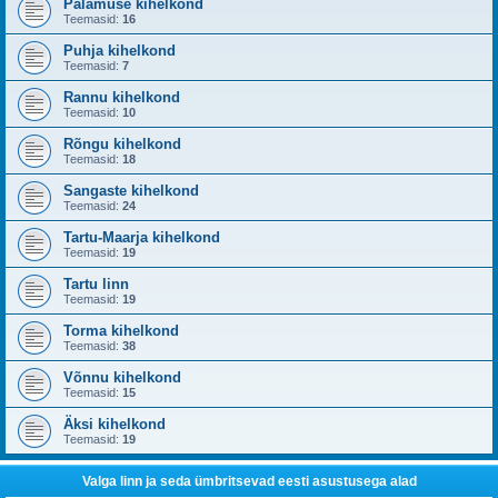
Palamuse kihelkond
Teemasid:
16
Puhja kihelkond
Teemasid:
7
Rannu kihelkond
Teemasid:
10
Rõngu kihelkond
Teemasid:
18
Sangaste kihelkond
Teemasid:
24
Tartu-Maarja kihelkond
Teemasid:
19
Tartu linn
Teemasid:
19
Torma kihelkond
Teemasid:
38
Võnnu kihelkond
Teemasid:
15
Äksi kihelkond
Teemasid:
19
Valga linn ja seda ümbritsevad eesti asustusega alad