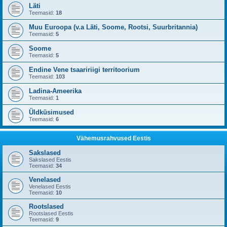
Läti
Teemasid:
18
Muu Euroopa (v.a Läti, Soome, Rootsi, Suurbritannia)
Teemasid:
5
Soome
Teemasid:
5
Endine Vene tsaaririigi territoorium
Teemasid:
103
Ladina-Ameerika
Teemasid:
1
Üldküsimused
Teemasid:
6
Vähemusrahvused Eestis
Sakslased
Sakslased Eestis
Teemasid:
34
Venelased
Venelased Eestis
Teemasid:
10
Rootslased
Rootslased Eestis
Teemasid:
9