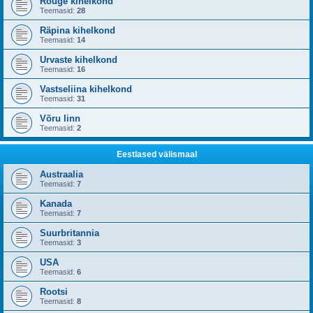
Rõuge kihelkond
Teemasid:
28
Räpina kihelkond
Teemasid:
14
Urvaste kihelkond
Teemasid:
16
Vastseliina kihelkond
Teemasid:
31
Võru linn
Teemasid:
2
Eestlased välismaal
Austraalia
Teemasid:
7
Kanada
Teemasid:
7
Suurbritannia
Teemasid:
3
USA
Teemasid:
6
Rootsi
Teemasid:
8