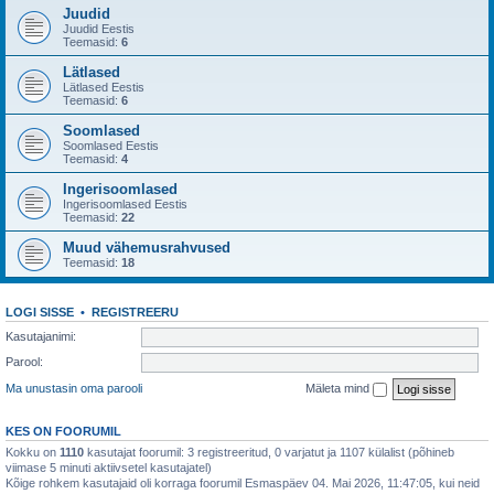
Juudid
Juudid Eestis
Teemasid:
6
Lätlased
Lätlased Eestis
Teemasid:
6
Soomlased
Soomlased Eestis
Teemasid:
4
Ingerisoomlased
Ingerisoomlased Eestis
Teemasid:
22
Muud vähemusrahvused
Teemasid:
18
LOGI SISSE
•
REGISTREERU
Kasutajanimi:
Parool:
Ma unustasin oma parooli
Mäleta mind
KES ON FOORUMIL
Kokku on
1110
kasutajat foorumil: 3 registreeritud, 0 varjatut ja 1107 külalist (põhineb
viimase 5 minuti aktiivsetel kasutajatel)
Kõige rohkem kasutajaid oli korraga foorumil Esmaspäev 04. Mai 2026, 11:47:05, kui neid