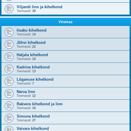
Viljandi linn ja kihelkond
Teemasid:
39
Virumaa
Iisaku kihelkond
Teemasid:
14
Jõhvi kihelkond
Teemasid:
22
Haljala kihelkond
Teemasid:
19
Kadrina kihelkond
Teemasid:
13
Lüganuse kihelkond
Teemasid:
7
Narva linn
Teemasid:
12
Rakvere kihelkond ja linn
Teemasid:
16
Simuna kihelkond
Teemasid:
27
Vaivara kihelkond