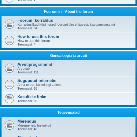
Teemasid:
7
Foorumist - About the forum
Foorumi korraldus
Korralduslikud küsimused foorumi ülesehitusest, kasutamisest jmt
Teemasid:
34
How to use this forum
How to use this forum
Teemasid:
4
Genealoogia ja arvuti
Arvutiprogrammid
Arvutiabi
Teemasid:
111
Sugupuud internetis
Anna teada, kui midagi valmis.
Teemasid:
68
Kasulikke linke
Teemasid:
99
Tegevusalad
Merendus
Meremehed, laevnikud
Teemasid:
48