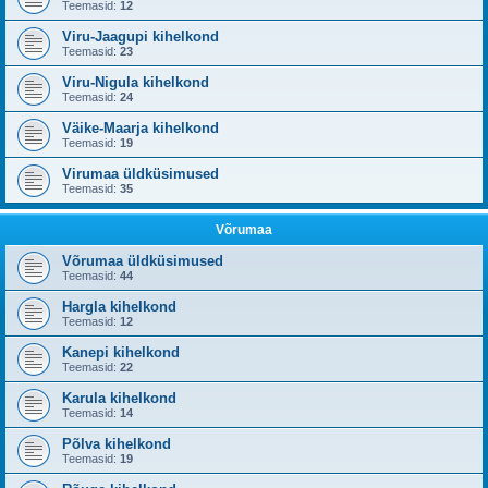
Teemasid:
12
Viru-Jaagupi kihelkond
Teemasid:
23
Viru-Nigula kihelkond
Teemasid:
24
Väike-Maarja kihelkond
Teemasid:
19
Virumaa üldküsimused
Teemasid:
35
Võrumaa
Võrumaa üldküsimused
Teemasid:
44
Hargla kihelkond
Teemasid:
12
Kanepi kihelkond
Teemasid:
22
Karula kihelkond
Teemasid:
14
Põlva kihelkond
Teemasid:
19