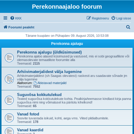
Perekonnaajaloo foorum
KKK
Registreeru
Logi sisse
O
Foorumi pealeht
t
Tänane kuupäev on Pühapäev 09. August 2026, 10:53:08
s
Perekonna ajalugu
i
Perekonna ajalugu (üldküsimused)
Perekonna ajaloo alased küsimused ja vastused, mis ei sobi geograafiliste või
olemasolevate temaatiliste foorumite alla
Teemasid:
2115
Arhiivimaterjalidest välja lugemine
Arhiivimaterjalidest (sh Saagas olevatest) raskesti aru saadavate sõnade jm
välja lugemine
Alafoorum:
Abistavad materjalid
Teemasid:
7552
Suguvõsa kokkutulekud
Teated suguvõsa kokkutulekute kohta. Pealkirja/teemasse kindlasti kirja panna
suguvõsa nimi ning võimalusel ka päritolu kihelkond!
Teemasid:
65
Vanad fotod
Soovite tuvastada isikuid, kohti, aega vms. Viited pildialbumitele.
Teemasid:
178
Vanad kaardid