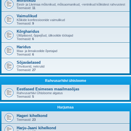
Mõisnikud
Eesti- ja Liivimaa mõisnikud, mõisaomanikud, -rentnikud kõikidest rahvustest
Teemasid:
11
Vaimulikud
Kõikide konfessioonide vaimulikud
Teemasid:
9
Kõrgharidus
Üliõpilased, õppejõud, ülikoolide töötajad
Teemasid:
6
Haridus
Maa- ja linnakoolide õpetajad
Teemasid:
6
Sõjaväelased
Ohvitserid, nekrutid
Teemasid:
27
Rahvusarhiivi ühisloome
Eestlased Esimeses maailmasõjas
Rahvusarhiivi Ühisloome algatus
Teemasid:
5
Harjumaa
Hageri kihelkond
Teemasid:
23
Harju-Jaani kihelkond