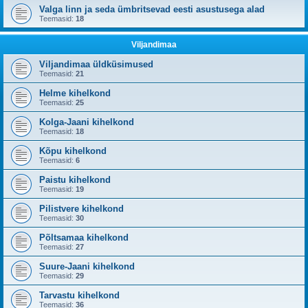
Valga linn ja seda ümbritsevad eesti asustusega alad
Teemasid:
18
Viljandimaa
Viljandimaa üldküsimused
Teemasid:
21
Helme kihelkond
Teemasid:
25
Kolga-Jaani kihelkond
Teemasid:
18
Kõpu kihelkond
Teemasid:
6
Paistu kihelkond
Teemasid:
19
Pilistvere kihelkond
Teemasid:
30
Põltsamaa kihelkond
Teemasid:
27
Suure-Jaani kihelkond
Teemasid:
29
Tarvastu kihelkond
Teemasid:
36