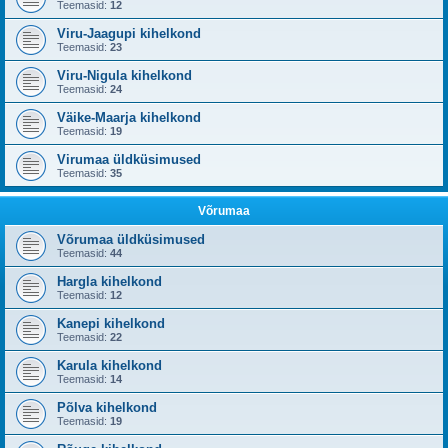
Teemasid:
12
Viru-Jaagupi kihelkond
Teemasid:
23
Viru-Nigula kihelkond
Teemasid:
24
Väike-Maarja kihelkond
Teemasid:
19
Virumaa üldküsimused
Teemasid:
35
Võrumaa
Võrumaa üldküsimused
Teemasid:
44
Hargla kihelkond
Teemasid:
12
Kanepi kihelkond
Teemasid:
22
Karula kihelkond
Teemasid:
14
Põlva kihelkond
Teemasid:
19