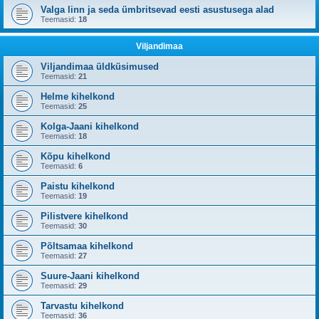
Valga linn ja seda ümbritsevad eesti asustusega alad
Teemasid:
18
Viljandimaa
Viljandimaa üldküsimused
Teemasid:
21
Helme kihelkond
Teemasid:
25
Kolga-Jaani kihelkond
Teemasid:
18
Kõpu kihelkond
Teemasid:
6
Paistu kihelkond
Teemasid:
19
Pilistvere kihelkond
Teemasid:
30
Põltsamaa kihelkond
Teemasid:
27
Suure-Jaani kihelkond
Teemasid:
29
Tarvastu kihelkond
Teemasid:
36