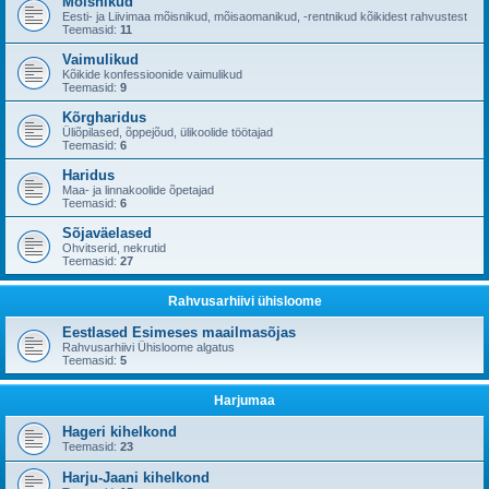
Mõisnikud
Eesti- ja Liivimaa mõisnikud, mõisaomanikud, -rentnikud kõikidest rahvustest
Teemasid:
11
Vaimulikud
Kõikide konfessioonide vaimulikud
Teemasid:
9
Kõrgharidus
Üliõpilased, õppejõud, ülikoolide töötajad
Teemasid:
6
Haridus
Maa- ja linnakoolide õpetajad
Teemasid:
6
Sõjaväelased
Ohvitserid, nekrutid
Teemasid:
27
Rahvusarhiivi ühisloome
Eestlased Esimeses maailmasõjas
Rahvusarhiivi Ühisloome algatus
Teemasid:
5
Harjumaa
Hageri kihelkond
Teemasid:
23
Harju-Jaani kihelkond