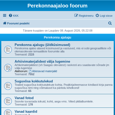
Perekonnaajaloo foorum
KKK
Registreeru
Logi sisse
O
Foorumi pealeht
t
Tänane kuupäev on Laupäev 08. August 2026, 05:22:08
s
Perekonna ajalugu
i
Perekonna ajalugu (üldküsimused)
Perekonna ajaloo alased küsimused ja vastused, mis ei sobi geograafiliste või
olemasolevate temaatiliste foorumite alla
Teemasid:
2115
Arhiivimaterjalidest välja lugemine
Arhiivimaterjalidest (sh Saagas olevatest) raskesti aru saadavate sõnade jm
välja lugemine
Alafoorum:
Abistavad materjalid
Teemasid:
7552
Suguvõsa kokkutulekud
Teated suguvõsa kokkutulekute kohta. Pealkirja/teemasse kindlasti kirja panna
suguvõsa nimi ning võimalusel ka päritolu kihelkond!
Teemasid:
65
Vanad fotod
Soovite tuvastada isikuid, kohti, aega vms. Viited pildialbumitele.
Teemasid:
178
Vanad kaardid