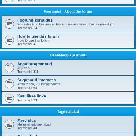
Teemasid:
7
Foorumist - About the forum
Foorumi korraldus
Korralduslikud küsimused foorumi ülesehitusest, kasutamisest jmt
Teemasid:
34
How to use this forum
How to use this forum
Teemasid:
4
Genealoogia ja arvuti
Arvutiprogrammid
Arvutiabi
Teemasid:
111
Sugupuud internetis
Anna teada, kui midagi valmis.
Teemasid:
68
Kasulikke linke
Teemasid:
99
Tegevusalad
Merendus
Meremehed, laevnikud
Teemasid:
48