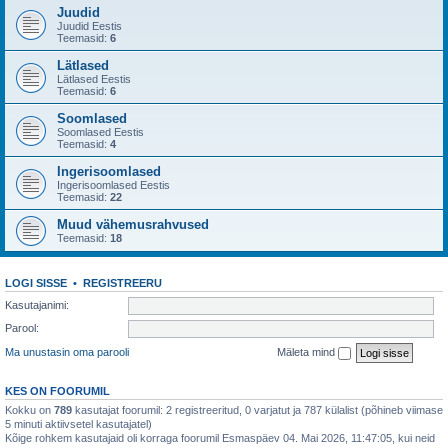
Juudid
Juudid Eestis
Teemasid:
6
Lätlased
Lätlased Eestis
Teemasid:
6
Soomlased
Soomlased Eestis
Teemasid:
4
Ingerisoomlased
Ingerisoomlased Eestis
Teemasid:
22
Muud vähemusrahvused
Teemasid:
18
LOGI SISSE
•
REGISTREERU
Kasutajanimi:
Parool:
Ma unustasin oma parooli
Mäleta mind
KES ON FOORUMIL
Kokku on
789
kasutajat foorumil: 2 registreeritud, 0 varjatut ja 787 külalist (põhineb viimase
5 minuti aktiivsetel kasutajatel)
Kõige rohkem kasutajaid oli korraga foorumil Esmaspäev 04. Mai 2026, 11:47:05, kui neid