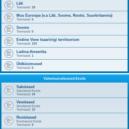
Läti
Teemasid:
18
Muu Euroopa (v.a Läti, Soome, Rootsi, Suurbritannia)
Teemasid:
5
Soome
Teemasid:
5
Endine Vene tsaaririigi territoorium
Teemasid:
103
Ladina-Ameerika
Teemasid:
1
Üldküsimused
Teemasid:
6
Vähemusrahvused Eestis
Sakslased
Sakslased Eestis
Teemasid:
34
Venelased
Venelased Eestis
Teemasid:
10
Rootslased
Rootslased Eestis
Teemasid:
9