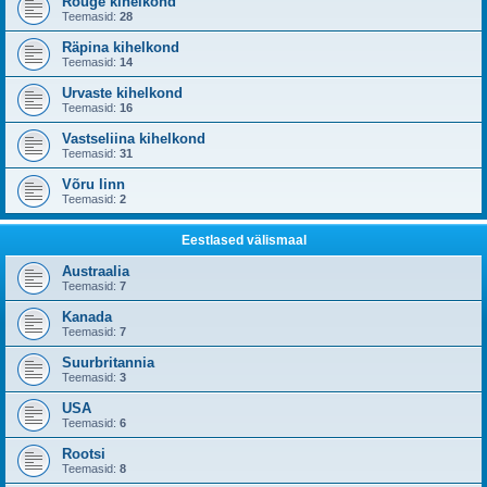
Rõuge kihelkond
Teemasid:
28
Räpina kihelkond
Teemasid:
14
Urvaste kihelkond
Teemasid:
16
Vastseliina kihelkond
Teemasid:
31
Võru linn
Teemasid:
2
Eestlased välismaal
Austraalia
Teemasid:
7
Kanada
Teemasid:
7
Suurbritannia
Teemasid:
3
USA
Teemasid:
6
Rootsi
Teemasid:
8