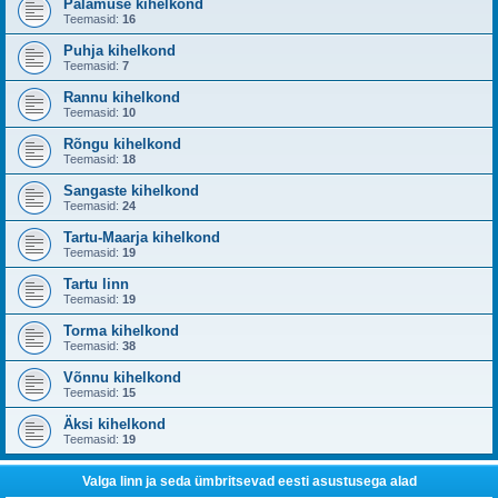
Palamuse kihelkond
Teemasid:
16
Puhja kihelkond
Teemasid:
7
Rannu kihelkond
Teemasid:
10
Rõngu kihelkond
Teemasid:
18
Sangaste kihelkond
Teemasid:
24
Tartu-Maarja kihelkond
Teemasid:
19
Tartu linn
Teemasid:
19
Torma kihelkond
Teemasid:
38
Võnnu kihelkond
Teemasid:
15
Äksi kihelkond
Teemasid:
19
Valga linn ja seda ümbritsevad eesti asustusega alad