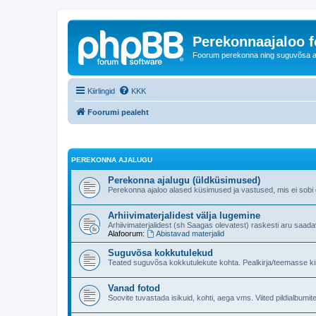
Perekonnaajaloo 
Foorum perekonna ning suguvõsa ajal
Kiirlingid
KKK
Foorumi pealeht
PEREKONNA AJALUGU
Perekonna ajalugu (üldküsimused)
Perekonna ajaloo alased küsimused ja vastused, mis ei sobi ge
Arhiivimaterjalidest välja lugemine
Arhiivimaterjalidest (sh Saagas olevatest) raskesti aru saad
Alafoorum:
Abistavad materjalid
Suguvõsa kokkutulekud
Teated suguvõsa kokkutulekute kohta. Pealkirja/teemasse kind
Vanad fotod
Soovite tuvastada isikuid, kohti, aega vms. Viited pildialbumite