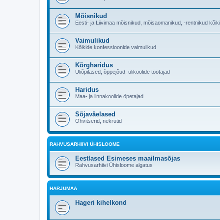
Mõisnikud
Eesti- ja Liivimaa mõisnikud, mõisaomanikud, -rentnikud kõik
Vaimulikud
Kõikide konfessioonide vaimulikud
Kõrgharidus
Üliõpilased, õppejõud, ülikoolide töötajad
Haridus
Maa- ja linnakoolide õpetajad
Sõjaväelased
Ohvitserid, nekrutid
RAHVUSARHIIVI ÜHISLOOME
Eestlased Esimeses maailmasõjas
Rahvusarhiivi Ühisloome algatus
HARJUMAA
Hageri kihelkond