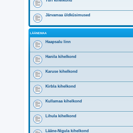
Türi kihelkond
Järvamaa üldküsimused
LÄÄNEMAA
Haapsalu linn
Hanila kihelkond
Karuse kihelkond
Kirbla kihelkond
Kullamaa kihelkond
Lihula kihelkond
Lääne-Nigula kihelkond