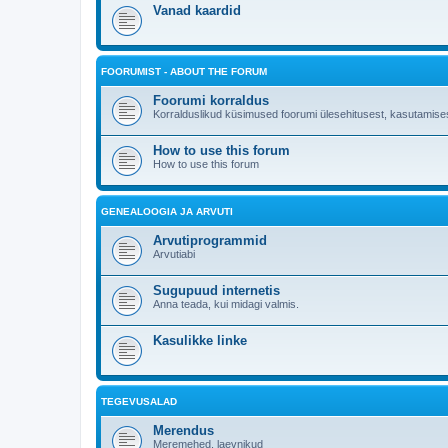
Vanad kaardid
FOORUMIST - ABOUT THE FORUM
Foorumi korraldus
Korralduslikud küsimused foorumi ülesehitusest, kasutamises
How to use this forum
How to use this forum
GENEALOOGIA JA ARVUTI
Arvutiprogrammid
Arvutiabi
Sugupuud internetis
Anna teada, kui midagi valmis.
Kasulikke linke
TEGEVUSALAD
Merendus
Meremehed, laevnikud