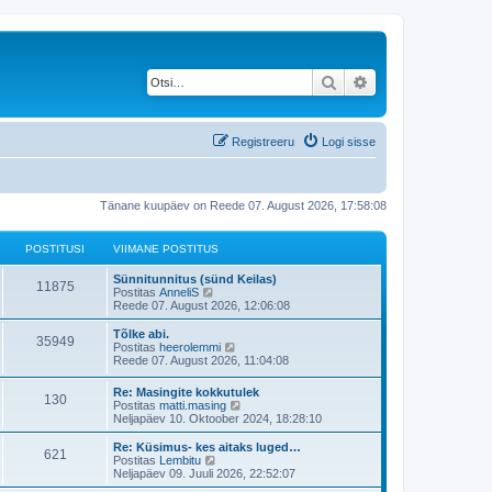
Otsi
Täiendatud otsing
Registreeru
Logi sisse
Tänane kuupäev on Reede 07. August 2026, 17:58:08
POSTITUSI
VIIMANE POSTITUS
V
Sünnitunnitus (sünd Keilas)
P
11875
i
V
Postitas
AnneliS
i
a
Reede 07. August 2026, 12:06:08
o
m
a
a
t
V
Tõlke abi.
P
35949
s
n
a
i
V
Postitas
heerolemmi
e
v
i
a
Reede 07. August 2026, 11:04:08
o
t
p
i
m
a
o
i
a
t
V
Re: Masingite kokkutulek
s
s
m
P
130
i
n
a
i
V
Postitas
matti.masing
t
a
e
v
i
a
Neljapäev 10. Oktoober 2024, 18:28:10
i
s
t
p
i
o
t
m
a
t
t
o
i
a
t
V
Re: Küsimus- kes aitaks luged…
u
p
s
m
P
621
i
s
u
n
a
i
V
Postitas
Lembitu
s
o
t
a
e
v
i
a
Neljapäev 09. Juuli 2026, 22:52:07
s
i
s
o
t
t
p
i
s
m
a
t
t
t