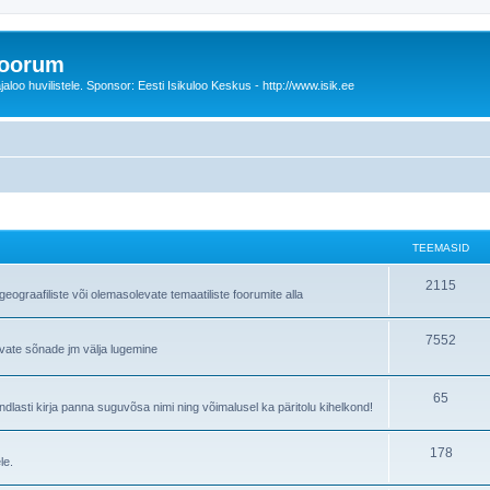
foorum
oo huvilistele. Sponsor: Eesti Isikuloo Keskus - http://www.isik.ee
TEEMASID
T
2115
ograafiliste või olemasolevate temaatiliste foorumite alla
e
T
7552
e
avate sõnade jm välja lugemine
e
m
e
T
65
a
lasti kirja panna suguvõsa nimi ning võimalusel ka päritolu kihelkond!
m
e
s
T
178
a
e
i
le.
e
s
m
d