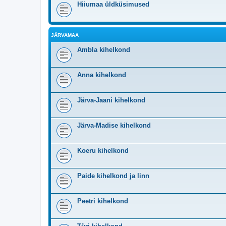
Hiiumaa üldküsimused
JÄRVAMAA
Ambla kihelkond
Anna kihelkond
Järva-Jaani kihelkond
Järva-Madise kihelkond
Koeru kihelkond
Paide kihelkond ja linn
Peetri kihelkond