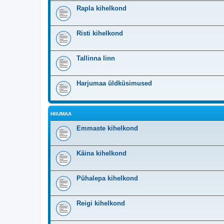
Rapla kihelkond
Risti kihelkond
Tallinna linn
Harjumaa üldküsimused
HIIUMAA
Emmaste kihelkond
Käina kihelkond
Pühalepa kihelkond
Reigi kihelkond