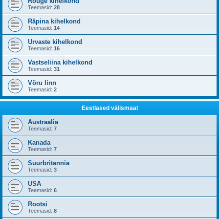
Rõuge kihelkond
Teemasid:
28
Räpina kihelkond
Teemasid:
14
Urvaste kihelkond
Teemasid:
16
Vastseliina kihelkond
Teemasid:
31
Võru linn
Teemasid:
2
Eestlased välismaal
Austraalia
Teemasid:
7
Kanada
Teemasid:
7
Suurbritannia
Teemasid:
3
USA
Teemasid:
6
Rootsi
Teemasid:
8