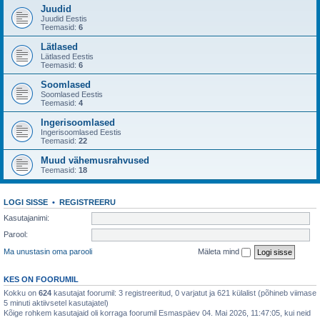
Juudid
Juudid Eestis
Teemasid:
6
Lätlased
Lätlased Eestis
Teemasid:
6
Soomlased
Soomlased Eestis
Teemasid:
4
Ingerisoomlased
Ingerisoomlased Eestis
Teemasid:
22
Muud vähemusrahvused
Teemasid:
18
LOGI SISSE
•
REGISTREERU
Kasutajanimi:
Parool:
Ma unustasin oma parooli
Mäleta mind
KES ON FOORUMIL
Kokku on
624
kasutajat foorumil: 3 registreeritud, 0 varjatut ja 621 külalist (põhineb viimase
5 minuti aktiivsetel kasutajatel)
Kõige rohkem kasutajaid oli korraga foorumil Esmaspäev 04. Mai 2026, 11:47:05, kui neid