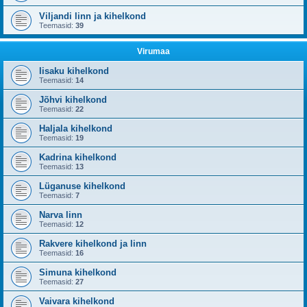
Viljandi linn ja kihelkond
Teemasid:
39
Virumaa
Iisaku kihelkond
Teemasid:
14
Jõhvi kihelkond
Teemasid:
22
Haljala kihelkond
Teemasid:
19
Kadrina kihelkond
Teemasid:
13
Lüganuse kihelkond
Teemasid:
7
Narva linn
Teemasid:
12
Rakvere kihelkond ja linn
Teemasid:
16
Simuna kihelkond
Teemasid:
27
Vaivara kihelkond