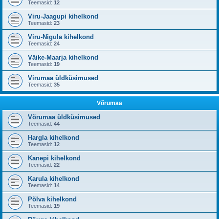
Teemasid:
12
Viru-Jaagupi kihelkond
Teemasid:
23
Viru-Nigula kihelkond
Teemasid:
24
Väike-Maarja kihelkond
Teemasid:
19
Virumaa üldküsimused
Teemasid:
35
Võrumaa
Võrumaa üldküsimused
Teemasid:
44
Hargla kihelkond
Teemasid:
12
Kanepi kihelkond
Teemasid:
22
Karula kihelkond
Teemasid:
14
Põlva kihelkond
Teemasid:
19