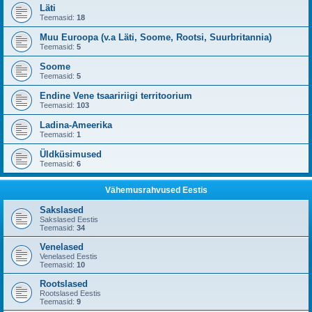
Läti
Teemasid:
18
Muu Euroopa (v.a Läti, Soome, Rootsi, Suurbritannia)
Teemasid:
5
Soome
Teemasid:
5
Endine Vene tsaaririigi territoorium
Teemasid:
103
Ladina-Ameerika
Teemasid:
1
Üldküsimused
Teemasid:
6
Vähemusrahvused Eestis
Sakslased
Sakslased Eestis
Teemasid:
34
Venelased
Venelased Eestis
Teemasid:
10
Rootslased
Rootslased Eestis
Teemasid:
9