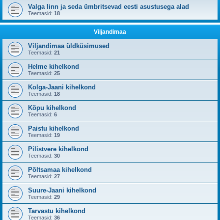
Valga linn ja seda ümbritsevad eesti asustusega alad
Teemasid:
18
Viljandimaa
Viljandimaa üldküsimused
Teemasid:
21
Helme kihelkond
Teemasid:
25
Kolga-Jaani kihelkond
Teemasid:
18
Kõpu kihelkond
Teemasid:
6
Paistu kihelkond
Teemasid:
19
Pilistvere kihelkond
Teemasid:
30
Põltsamaa kihelkond
Teemasid:
27
Suure-Jaani kihelkond
Teemasid:
29
Tarvastu kihelkond
Teemasid:
36