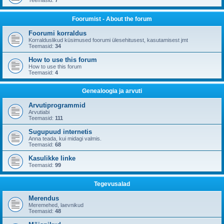
Teemasid:
7
Foorumist - About the forum
Foorumi korraldus
Korralduslikud küsimused foorumi ülesehitusest, kasutamisest jmt
Teemasid:
34
How to use this forum
How to use this forum
Teemasid:
4
Genealoogia ja arvuti
Arvutiprogrammid
Arvutiabi
Teemasid:
111
Sugupuud internetis
Anna teada, kui midagi valmis.
Teemasid:
68
Kasulikke linke
Teemasid:
99
Tegevusalad
Merendus
Meremehed, laevnikud
Teemasid:
48