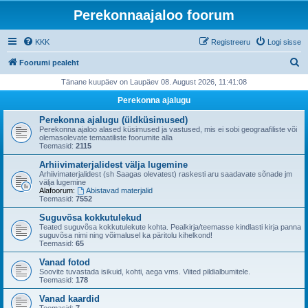
Perekonnaajaloo foorum
KKK
Registreeru
Logi sisse
O
Foorumi pealeht
t
Tänane kuupäev on Laupäev 08. August 2026, 11:41:08
s
Perekonna ajalugu
i
Perekonna ajalugu (üldküsimused)
Perekonna ajaloo alased küsimused ja vastused, mis ei sobi geograafiliste või
olemasolevate temaatiliste foorumite alla
Teemasid:
2115
Arhiivimaterjalidest välja lugemine
Arhiivimaterjalidest (sh Saagas olevatest) raskesti aru saadavate sõnade jm
välja lugemine
Alafoorum:
Abistavad materjalid
Teemasid:
7552
Suguvõsa kokkutulekud
Teated suguvõsa kokkutulekute kohta. Pealkirja/teemasse kindlasti kirja panna
suguvõsa nimi ning võimalusel ka päritolu kihelkond!
Teemasid:
65
Vanad fotod
Soovite tuvastada isikuid, kohti, aega vms. Viited pildialbumitele.
Teemasid:
178
Vanad kaardid