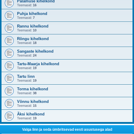
Palamuse kihelkond
Teemasid:
16
Puhja kihelkond
Teemasid:
7
Rannu kihelkond
Teemasid:
10
Rõngu kihelkond
Teemasid:
18
Sangaste kihelkond
Teemasid:
24
Tartu-Maarja kihelkond
Teemasid:
19
Tartu linn
Teemasid:
19
Torma kihelkond
Teemasid:
38
Võnnu kihelkond
Teemasid:
15
Äksi kihelkond
Teemasid:
19
Valga linn ja seda ümbritsevad eesti asustusega alad