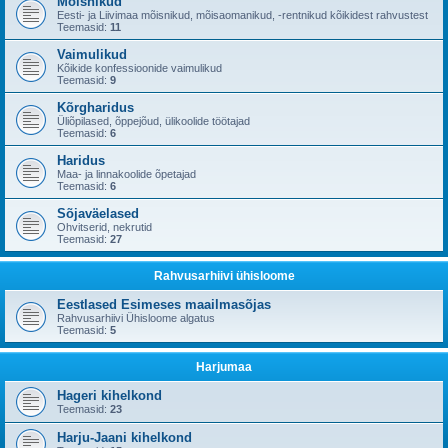
Mõisnikud
Eesti- ja Liivimaa mõisnikud, mõisaomanikud, -rentnikud kõikidest rahvustest
Teemasid:
11
Vaimulikud
Kõikide konfessioonide vaimulikud
Teemasid:
9
Kõrgharidus
Üliõpilased, õppejõud, ülikoolide töötajad
Teemasid:
6
Haridus
Maa- ja linnakoolide õpetajad
Teemasid:
6
Sõjaväelased
Ohvitserid, nekrutid
Teemasid:
27
Rahvusarhiivi ühisloome
Eestlased Esimeses maailmasõjas
Rahvusarhiivi Ühisloome algatus
Teemasid:
5
Harjumaa
Hageri kihelkond
Teemasid:
23
Harju-Jaani kihelkond