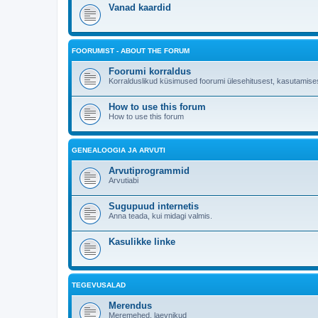
Vanad kaardid
FOORUMIST - ABOUT THE FORUM
Foorumi korraldus
Korralduslikud küsimused foorumi ülesehitusest, kasutamises
How to use this forum
How to use this forum
GENEALOOGIA JA ARVUTI
Arvutiprogrammid
Arvutiabi
Sugupuud internetis
Anna teada, kui midagi valmis.
Kasulikke linke
TEGEVUSALAD
Merendus
Meremehed, laevnikud