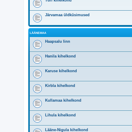
Türi kihelkond
Järvamaa üldküsimused
LÄÄNEMAA
Haapsalu linn
Hanila kihelkond
Karuse kihelkond
Kirbla kihelkond
Kullamaa kihelkond
Lihula kihelkond
Lääne-Nigula kihelkond