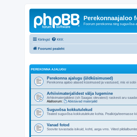
Perekonnaajaloo 
Foorum perekonna ning suguvõsa ajal
Kiirlingid
KKK
Foorumi pealeht
PEREKONNA AJALUGU
Perekonna ajalugu (üldküsimused)
Perekonna ajaloo alased küsimused ja vastused, mis ei sobi ge
Arhiivimaterjalidest välja lugemine
Arhiivimaterjalidest (sh Saagas olevatest) raskesti aru saad
Alafoorum:
Abistavad materjalid
Suguvõsa kokkutulekud
Teated suguvõsa kokkutulekute kohta. Pealkirja/teemasse kind
Vanad fotod
Soovite tuvastada isikuid, kohti, aega vms. Viited pildialbumite