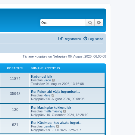
Otsi
Täiendatud otsing
Registreeru
Logi sisse
Tänane kuupäev on Neljapäev 06. August 2026, 06:00:08
POSTITUSI
VIIMANE POSTITUS
V
Kadunud isik
P
11874
i
V
Postitas
virco
i
a
Teisipäev 04. August 2026, 13:16:08
o
m
a
a
t
V
Re: Palun abi välja lugemisel…
P
35948
s
n
a
i
V
Postitas
Riire
e
v
i
a
Neljapäev 06. August 2026, 00:09:08
o
t
p
i
m
a
o
i
a
t
V
Re: Masingite kokkutulek
s
s
m
P
130
i
n
a
i
V
Postitas
matti.masing
t
a
e
v
i
a
Neljapäev 10. Oktoober 2024, 18:28:10
i
s
t
p
i
o
t
m
a
t
t
o
i
a
t
V
Re: Küsimus- kes aitaks luged…
u
p
s
m
P
621
i
s
u
n
a
i
V
Postitas
Lembitu
s
o
t
a
e
v
i
a
Neljapäev 09. Juuli 2026, 22:52:07
s
i
s
o
t
t
p
i
s
m
a
t
t
t