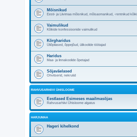
Mõisnikud
Eesti- ja Liivimaa mõisnikud, mõisaomanikud, -rentnikud kõik
Vaimulikud
Kõikide konfessioonide vaimulikud
Kõrgharidus
Üliõpilased, õppejõud, ülikoolide töötajad
Haridus
Maa- ja linnakoolide õpetajad
Sõjaväelased
Ohvitserid, nekrutid
RAHVUSARHIIVI ÜHISLOOME
Eestlased Esimeses maailmasõjas
Rahvusarhiivi Ühisloome algatus
HARJUMAA
Hageri kihelkond