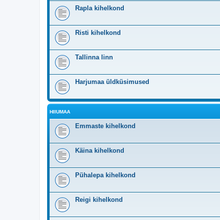
Rapla kihelkond
Risti kihelkond
Tallinna linn
Harjumaa üldküsimused
HIIUMAA
Emmaste kihelkond
Käina kihelkond
Pühalepa kihelkond
Reigi kihelkond