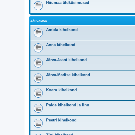
Hiiumaa üldküsimused
JÄRVAMAA
Ambla kihelkond
Anna kihelkond
Järva-Jaani kihelkond
Järva-Madise kihelkond
Koeru kihelkond
Paide kihelkond ja linn
Peetri kihelkond