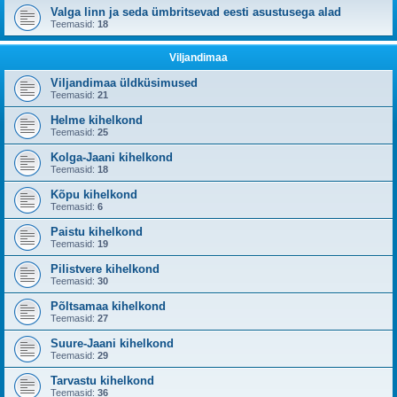
Valga linn ja seda ümbritsevad eesti asustusega alad
Teemasid:
18
Viljandimaa
Viljandimaa üldküsimused
Teemasid:
21
Helme kihelkond
Teemasid:
25
Kolga-Jaani kihelkond
Teemasid:
18
Kõpu kihelkond
Teemasid:
6
Paistu kihelkond
Teemasid:
19
Pilistvere kihelkond
Teemasid:
30
Põltsamaa kihelkond
Teemasid:
27
Suure-Jaani kihelkond
Teemasid:
29
Tarvastu kihelkond
Teemasid:
36