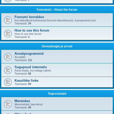
Teemasid:
7
Foorumist - About the forum
Foorumi korraldus
Korralduslikud küsimused foorumi ülesehitusest, kasutamisest jmt
Teemasid:
34
How to use this forum
How to use this forum
Teemasid:
4
Genealoogia ja arvuti
Arvutiprogrammid
Arvutiabi
Teemasid:
111
Sugupuud internetis
Anna teada, kui midagi valmis.
Teemasid:
68
Kasulikke linke
Teemasid:
99
Tegevusalad
Merendus
Meremehed, laevnikud
Teemasid:
48