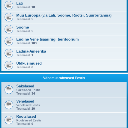
Läti
Teemasid:
18
Muu Euroopa (v.a Läti, Soome, Rootsi, Suurbritannia)
Teemasid:
5
Soome
Teemasid:
5
Endine Vene tsaaririigi territoorium
Teemasid:
103
Ladina-Ameerika
Teemasid:
1
Üldküsimused
Teemasid:
6
Vähemusrahvused Eestis
Sakslased
Sakslased Eestis
Teemasid:
34
Venelased
Venelased Eestis
Teemasid:
10
Rootslased
Rootslased Eestis
Teemasid:
9