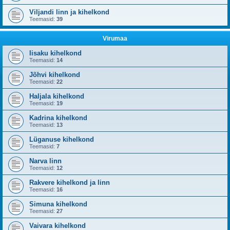
Viljandi linn ja kihelkond
Teemasid:
39
Virumaa
Iisaku kihelkond
Teemasid:
14
Jõhvi kihelkond
Teemasid:
22
Haljala kihelkond
Teemasid:
19
Kadrina kihelkond
Teemasid:
13
Lüganuse kihelkond
Teemasid:
7
Narva linn
Teemasid:
12
Rakvere kihelkond ja linn
Teemasid:
16
Simuna kihelkond
Teemasid:
27
Vaivara kihelkond