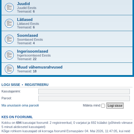
Juudid
Juudid Eestis
Teemasid:
6
Lätlased
Lätlased Eestis
Teemasid:
6
Soomlased
Soomlased Eestis
Teemasid:
4
Ingerisoomlased
Ingerisoomlased Eestis
Teemasid:
22
Muud vähemusrahvused
Teemasid:
18
LOGI SISSE
•
REGISTREERU
Kasutajanimi:
Parool:
Ma unustasin oma parooli
Mäleta mind
KES ON FOORUMIL
Kokku on
694
kasutajat foorumil: 2 registreeritud, 0 varjatut ja 692 külalist (põhineb viimase
5 minuti aktiivsetel kasutajatel)
Kõige rohkem kasutajaid oli korraga foorumil Esmaspäev 04. Mai 2026, 11:47:05, kui neid