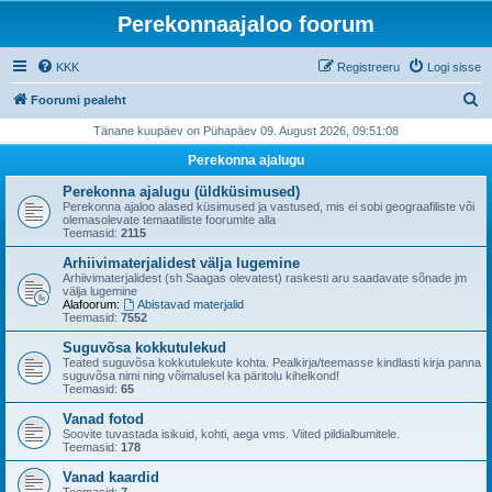
Perekonnaajaloo foorum
KKK
Registreeru
Logi sisse
O
Foorumi pealeht
t
Tänane kuupäev on Pühapäev 09. August 2026, 09:51:08
s
Perekonna ajalugu
i
Perekonna ajalugu (üldküsimused)
Perekonna ajaloo alased küsimused ja vastused, mis ei sobi geograafiliste või
olemasolevate temaatiliste foorumite alla
Teemasid:
2115
Arhiivimaterjalidest välja lugemine
Arhiivimaterjalidest (sh Saagas olevatest) raskesti aru saadavate sõnade jm
välja lugemine
Alafoorum:
Abistavad materjalid
Teemasid:
7552
Suguvõsa kokkutulekud
Teated suguvõsa kokkutulekute kohta. Pealkirja/teemasse kindlasti kirja panna
suguvõsa nimi ning võimalusel ka päritolu kihelkond!
Teemasid:
65
Vanad fotod
Soovite tuvastada isikuid, kohti, aega vms. Viited pildialbumitele.
Teemasid:
178
Vanad kaardid