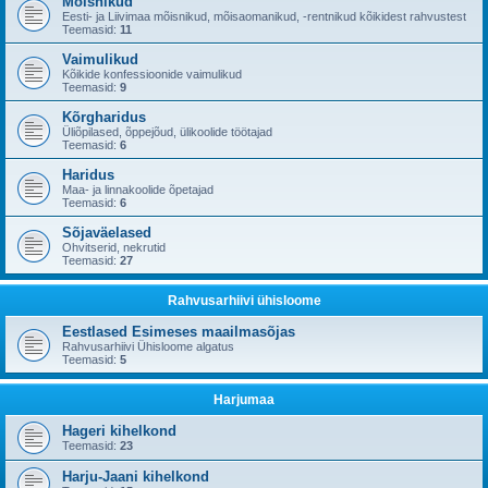
Mõisnikud
Eesti- ja Liivimaa mõisnikud, mõisaomanikud, -rentnikud kõikidest rahvustest
Teemasid:
11
Vaimulikud
Kõikide konfessioonide vaimulikud
Teemasid:
9
Kõrgharidus
Üliõpilased, õppejõud, ülikoolide töötajad
Teemasid:
6
Haridus
Maa- ja linnakoolide õpetajad
Teemasid:
6
Sõjaväelased
Ohvitserid, nekrutid
Teemasid:
27
Rahvusarhiivi ühisloome
Eestlased Esimeses maailmasõjas
Rahvusarhiivi Ühisloome algatus
Teemasid:
5
Harjumaa
Hageri kihelkond
Teemasid:
23
Harju-Jaani kihelkond