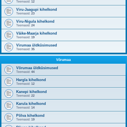
Teemasid:
12
Viru-Jaagupi kihelkond
Teemasid:
23
Viru-Nigula kihelkond
Teemasid:
24
Väike-Maarja kihelkond
Teemasid:
19
Virumaa üldküsimused
Teemasid:
35
Võrumaa
Võrumaa üldküsimused
Teemasid:
44
Hargla kihelkond
Teemasid:
12
Kanepi kihelkond
Teemasid:
22
Karula kihelkond
Teemasid:
14
Põlva kihelkond
Teemasid:
19