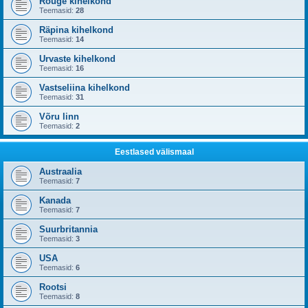
Rõuge kihelkond
Teemasid:
28
Räpina kihelkond
Teemasid:
14
Urvaste kihelkond
Teemasid:
16
Vastseliina kihelkond
Teemasid:
31
Võru linn
Teemasid:
2
Eestlased välismaal
Austraalia
Teemasid:
7
Kanada
Teemasid:
7
Suurbritannia
Teemasid:
3
USA
Teemasid:
6
Rootsi
Teemasid:
8