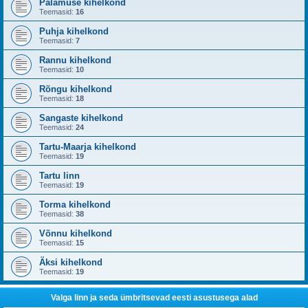
Palamuse kihelkond
Teemasid:
16
Puhja kihelkond
Teemasid:
7
Rannu kihelkond
Teemasid:
10
Rõngu kihelkond
Teemasid:
18
Sangaste kihelkond
Teemasid:
24
Tartu-Maarja kihelkond
Teemasid:
19
Tartu linn
Teemasid:
19
Torma kihelkond
Teemasid:
38
Võnnu kihelkond
Teemasid:
15
Äksi kihelkond
Teemasid:
19
Valga linn ja seda ümbritsevad eesti asustusega alad