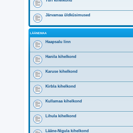
Türi kihelkond
Järvamaa üldküsimused
LÄÄNEMAA
Haapsalu linn
Hanila kihelkond
Karuse kihelkond
Kirbla kihelkond
Kullamaa kihelkond
Lihula kihelkond
Lääne-Nigula kihelkond