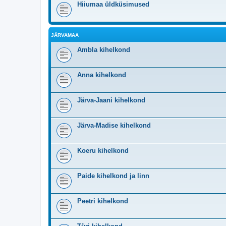
Hiiumaa üldküsimused
JÄRVAMAA
Ambla kihelkond
Anna kihelkond
Järva-Jaani kihelkond
Järva-Madise kihelkond
Koeru kihelkond
Paide kihelkond ja linn
Peetri kihelkond