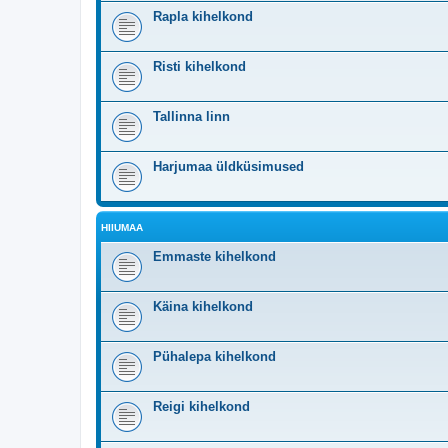
Rapla kihelkond
Risti kihelkond
Tallinna linn
Harjumaa üldküsimused
HIIUMAA
Emmaste kihelkond
Käina kihelkond
Pühalepa kihelkond
Reigi kihelkond