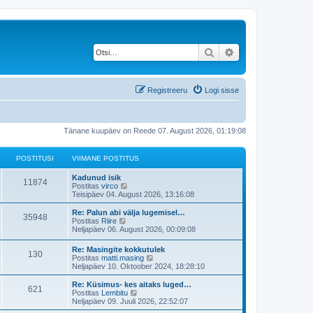
Otsi
Täiendatud otsing
Registreeru
Logi sisse
Tänane kuupäev on Reede 07. August 2026, 01:19:08
POSTITUSI
VIIMANE POSTITUS
V
Kadunud isik
P
11874
i
V
Postitas
virco
i
a
Teisipäev 04. August 2026, 13:16:08
o
m
a
a
t
V
Re: Palun abi välja lugemisel…
P
35948
s
n
a
i
V
Postitas
Riire
e
v
i
a
Neljapäev 06. August 2026, 00:09:08
o
t
p
i
m
a
o
i
a
t
V
Re: Masingite kokkutulek
s
s
m
P
130
i
n
a
i
V
Postitas
matti.masing
t
a
e
v
i
a
Neljapäev 10. Oktoober 2024, 18:28:10
i
s
t
p
i
o
t
m
a
t
t
o
i
a
t
V
Re: Küsimus- kes aitaks luged…
u
p
s
m
P
621
i
s
u
n
a
i
V
Postitas
Lembitu
s
o
t
a
e
v
i
a
Neljapäev 09. Juuli 2026, 22:52:07
s
i
s
o
t
t
p
i
s
m
a
t
t
t