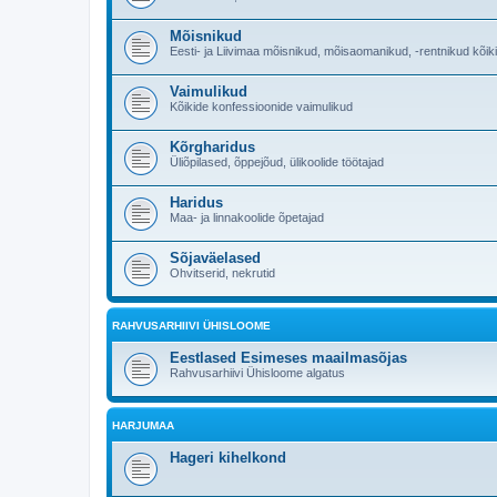
Mõisnikud
Eesti- ja Liivimaa mõisnikud, mõisaomanikud, -rentnikud kõik
Vaimulikud
Kõikide konfessioonide vaimulikud
Kõrgharidus
Üliõpilased, õppejõud, ülikoolide töötajad
Haridus
Maa- ja linnakoolide õpetajad
Sõjaväelased
Ohvitserid, nekrutid
RAHVUSARHIIVI ÜHISLOOME
Eestlased Esimeses maailmasõjas
Rahvusarhiivi Ühisloome algatus
HARJUMAA
Hageri kihelkond