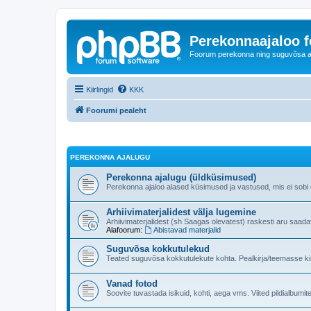
Perekonnaajaloo 
Foorum perekonna ning suguvõsa ajal
Kiirlingid
KKK
Foorumi pealeht
PEREKONNA AJALUGU
Perekonna ajalugu (üldküsimused)
Perekonna ajaloo alased küsimused ja vastused, mis ei sobi ge
Arhiivimaterjalidest välja lugemine
Arhiivimaterjalidest (sh Saagas olevatest) raskesti aru saad
Alafoorum:
Abistavad materjalid
Suguvõsa kokkutulekud
Teated suguvõsa kokkutulekute kohta. Pealkirja/teemasse kind
Vanad fotod
Soovite tuvastada isikuid, kohti, aega vms. Viited pildialbumite