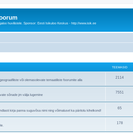
foorum
oo huvilistele. Sponsor: Eesti Isikuloo Keskus - http://www.isik.ee
TEEMASID
T
2114
ograafiliste või olemasolevate temaatiliste foorumite alla
e
T
7551
e
avate sõnade jm välja lugemine
e
m
e
T
65
a
lasti kirja panna suguvõsa nimi ning võimalusel ka päritolu kihelkond!
m
e
s
T
178
a
e
i
le.
e
s
m
d