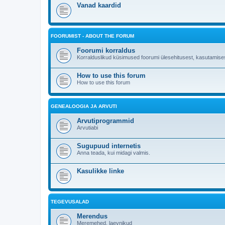
Vanad kaardid
FOORUMIST - ABOUT THE FORUM
Foorumi korraldus
Korralduslikud küsimused foorumi ülesehitusest, kasutamises
How to use this forum
How to use this forum
GENEALOOGIA JA ARVUTI
Arvutiprogrammid
Arvutiabi
Sugupuud internetis
Anna teada, kui midagi valmis.
Kasulikke linke
TEGEVUSALAD
Merendus
Meremehed, laevnikud