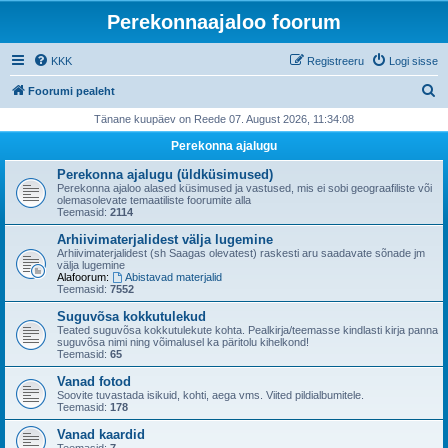
Perekonnaajaloo foorum
KKK
Registreeru
Logi sisse
O
Foorumi pealeht
t
Tänane kuupäev on Reede 07. August 2026, 11:34:08
s
Perekonna ajalugu
i
Perekonna ajalugu (üldküsimused)
Perekonna ajaloo alased küsimused ja vastused, mis ei sobi geograafiliste või
olemasolevate temaatiliste foorumite alla
Teemasid:
2114
Arhiivimaterjalidest välja lugemine
Arhiivimaterjalidest (sh Saagas olevatest) raskesti aru saadavate sõnade jm
välja lugemine
Alafoorum:
Abistavad materjalid
Teemasid:
7552
Suguvõsa kokkutulekud
Teated suguvõsa kokkutulekute kohta. Pealkirja/teemasse kindlasti kirja panna
suguvõsa nimi ning võimalusel ka päritolu kihelkond!
Teemasid:
65
Vanad fotod
Soovite tuvastada isikuid, kohti, aega vms. Viited pildialbumitele.
Teemasid:
178
Vanad kaardid