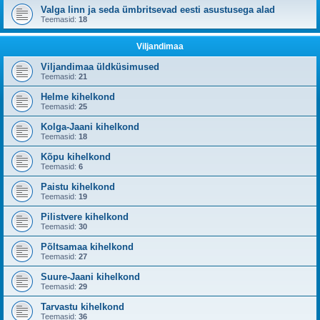
Valga linn ja seda ümbritsevad eesti asustusega alad
Teemasid:
18
Viljandimaa
Viljandimaa üldküsimused
Teemasid:
21
Helme kihelkond
Teemasid:
25
Kolga-Jaani kihelkond
Teemasid:
18
Kõpu kihelkond
Teemasid:
6
Paistu kihelkond
Teemasid:
19
Pilistvere kihelkond
Teemasid:
30
Põltsamaa kihelkond
Teemasid:
27
Suure-Jaani kihelkond
Teemasid:
29
Tarvastu kihelkond
Teemasid:
36