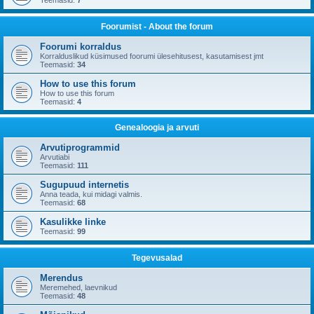
Teemasid:
7
Foorumist - About the forum
Foorumi korraldus
Korralduslikud küsimused foorumi ülesehitusest, kasutamisest jmt
Teemasid:
34
How to use this forum
How to use this forum
Teemasid:
4
Genealoogia ja arvuti
Arvutiprogrammid
Arvutiabi
Teemasid:
111
Sugupuud internetis
Anna teada, kui midagi valmis.
Teemasid:
68
Kasulikke linke
Teemasid:
99
Tegevusalad
Merendus
Meremehed, laevnikud
Teemasid:
48