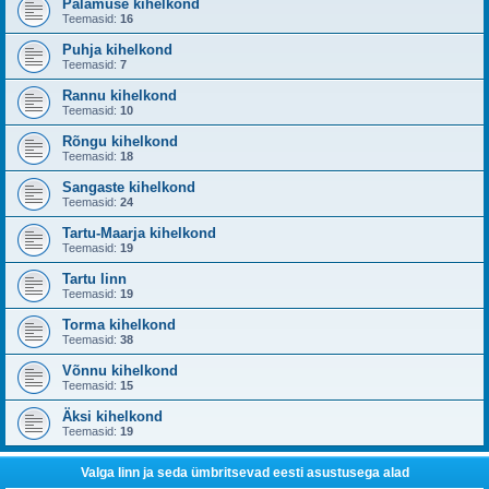
Palamuse kihelkond
Teemasid:
16
Puhja kihelkond
Teemasid:
7
Rannu kihelkond
Teemasid:
10
Rõngu kihelkond
Teemasid:
18
Sangaste kihelkond
Teemasid:
24
Tartu-Maarja kihelkond
Teemasid:
19
Tartu linn
Teemasid:
19
Torma kihelkond
Teemasid:
38
Võnnu kihelkond
Teemasid:
15
Äksi kihelkond
Teemasid:
19
Valga linn ja seda ümbritsevad eesti asustusega alad