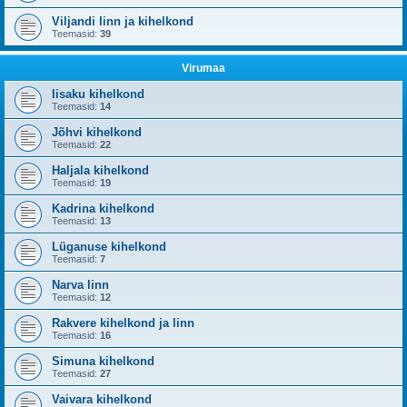
Viljandi linn ja kihelkond
Teemasid:
39
Virumaa
Iisaku kihelkond
Teemasid:
14
Jõhvi kihelkond
Teemasid:
22
Haljala kihelkond
Teemasid:
19
Kadrina kihelkond
Teemasid:
13
Lüganuse kihelkond
Teemasid:
7
Narva linn
Teemasid:
12
Rakvere kihelkond ja linn
Teemasid:
16
Simuna kihelkond
Teemasid:
27
Vaivara kihelkond