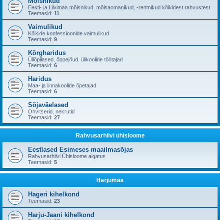
Mõisnikud
Eesti- ja Liivimaa mõisnikud, mõisaomanikud, -rentnikud kõikidest rahvustest
Teemasid:
11
Vaimulikud
Kõikide konfessioonide vaimulikud
Teemasid:
9
Kõrgharidus
Üliõpilased, õppejõud, ülikoolide töötajad
Teemasid:
6
Haridus
Maa- ja linnakoolide õpetajad
Teemasid:
6
Sõjaväelased
Ohvitserid, nekrutid
Teemasid:
27
Rahvusarhiivi ühisloome
Eestlased Esimeses maailmasõjas
Rahvusarhiivi Ühisloome algatus
Teemasid:
5
Harjumaa
Hageri kihelkond
Teemasid:
23
Harju-Jaani kihelkond