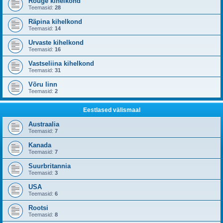
Rõuge kihelkond
Teemasid:
28
Räpina kihelkond
Teemasid:
14
Urvaste kihelkond
Teemasid:
16
Vastseliina kihelkond
Teemasid:
31
Võru linn
Teemasid:
2
Eestlased välismaal
Austraalia
Teemasid:
7
Kanada
Teemasid:
7
Suurbritannia
Teemasid:
3
USA
Teemasid:
6
Rootsi
Teemasid:
8