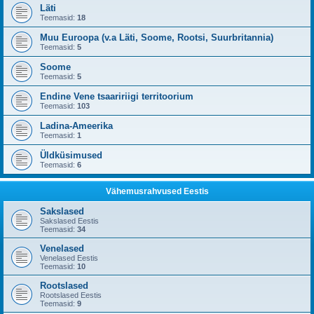
Läti
Teemasid:
18
Muu Euroopa (v.a Läti, Soome, Rootsi, Suurbritannia)
Teemasid:
5
Soome
Teemasid:
5
Endine Vene tsaaririigi territoorium
Teemasid:
103
Ladina-Ameerika
Teemasid:
1
Üldküsimused
Teemasid:
6
Vähemusrahvused Eestis
Sakslased
Sakslased Eestis
Teemasid:
34
Venelased
Venelased Eestis
Teemasid:
10
Rootslased
Rootslased Eestis
Teemasid:
9