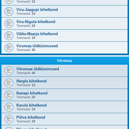
Teemasid:
12
Viru-Jaagupi kihelkond
Teemasid:
23
Viru-Nigula kihelkond
Teemasid:
24
Väike-Maarja kihelkond
Teemasid:
19
Virumaa üldküsimused
Teemasid:
35
Võrumaa
Võrumaa üldküsimused
Teemasid:
44
Hargla kihelkond
Teemasid:
12
Kanepi kihelkond
Teemasid:
22
Karula kihelkond
Teemasid:
14
Põlva kihelkond
Teemasid:
19