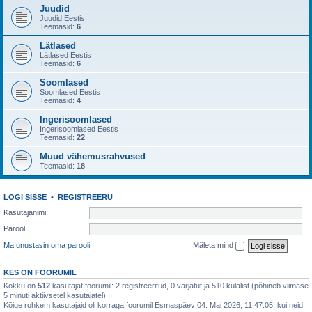
Juudid
Juudid Eestis
Teemasid:
6
Lätlased
Lätlased Eestis
Teemasid:
6
Soomlased
Soomlased Eestis
Teemasid:
4
Ingerisoomlased
Ingerisoomlased Eestis
Teemasid:
22
Muud vähemusrahvused
Teemasid:
18
LOGI SISSE
•
REGISTREERU
Kasutajanimi:
Parool:
Ma unustasin oma parooli
Mäleta mind
KES ON FOORUMIL
Kokku on
512
kasutajat foorumil: 2 registreeritud, 0 varjatut ja 510 külalist (põhineb viimase
5 minuti aktiivsetel kasutajatel)
Kõige rohkem kasutajaid oli korraga foorumil Esmaspäev 04. Mai 2026, 11:47:05, kui neid