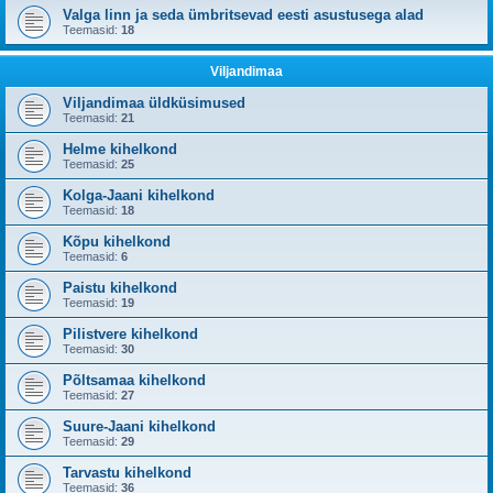
Valga linn ja seda ümbritsevad eesti asustusega alad
Teemasid:
18
Viljandimaa
Viljandimaa üldküsimused
Teemasid:
21
Helme kihelkond
Teemasid:
25
Kolga-Jaani kihelkond
Teemasid:
18
Kõpu kihelkond
Teemasid:
6
Paistu kihelkond
Teemasid:
19
Pilistvere kihelkond
Teemasid:
30
Põltsamaa kihelkond
Teemasid:
27
Suure-Jaani kihelkond
Teemasid:
29
Tarvastu kihelkond
Teemasid:
36