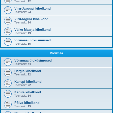
Teemasid:
12
Viru-Jaagupi kihelkond
Teemasid:
23
Viru-Nigula kihelkond
Teemasid:
24
Väike-Maarja kihelkond
Teemasid:
19
Virumaa üldküsimused
Teemasid:
35
Võrumaa
Võrumaa üldküsimused
Teemasid:
44
Hargla kihelkond
Teemasid:
12
Kanepi kihelkond
Teemasid:
22
Karula kihelkond
Teemasid:
14
Põlva kihelkond
Teemasid:
19