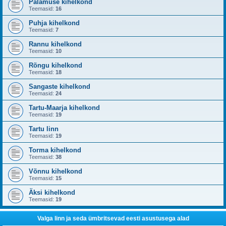
Palamuse kihelkond
Teemasid:
16
Puhja kihelkond
Teemasid:
7
Rannu kihelkond
Teemasid:
10
Rõngu kihelkond
Teemasid:
18
Sangaste kihelkond
Teemasid:
24
Tartu-Maarja kihelkond
Teemasid:
19
Tartu linn
Teemasid:
19
Torma kihelkond
Teemasid:
38
Võnnu kihelkond
Teemasid:
15
Äksi kihelkond
Teemasid:
19
Valga linn ja seda ümbritsevad eesti asustusega alad