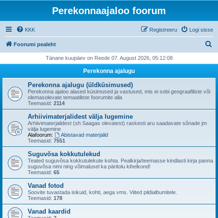
Perekonnaajaloo foorum
KKK
Registreeru
Logi sisse
O
Foorumi pealeht
t
Tänane kuupäev on Reede 07. August 2026, 05:12:08
s
Perekonna ajalugu
i
Perekonna ajalugu (üldküsimused)
Perekonna ajaloo alased küsimused ja vastused, mis ei sobi geograafiliste või
olemasolevate temaatiliste foorumite alla
Teemasid:
2114
Arhiivimaterjalidest välja lugemine
Arhiivimaterjalidest (sh Saagas olevatest) raskesti aru saadavate sõnade jm
välja lugemine
Alafoorum:
Abistavad materjalid
Teemasid:
7551
Suguvõsa kokkutulekud
Teated suguvõsa kokkutulekute kohta. Pealkirja/teemasse kindlasti kirja panna
suguvõsa nimi ning võimalusel ka päritolu kihelkond!
Teemasid:
65
Vanad fotod
Soovite tuvastada isikuid, kohti, aega vms. Viited pildialbumitele.
Teemasid:
178
Vanad kaardid