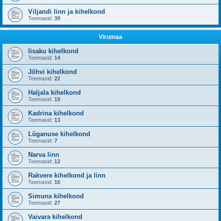
Viljandi linn ja kihelkond
Teemasid:
39
Virumaa
Iisaku kihelkond
Teemasid:
14
Jõhvi kihelkond
Teemasid:
22
Haljala kihelkond
Teemasid:
19
Kadrina kihelkond
Teemasid:
13
Lüganuse kihelkond
Teemasid:
7
Narva linn
Teemasid:
12
Rakvere kihelkond ja linn
Teemasid:
16
Simuna kihelkond
Teemasid:
27
Vaivara kihelkond