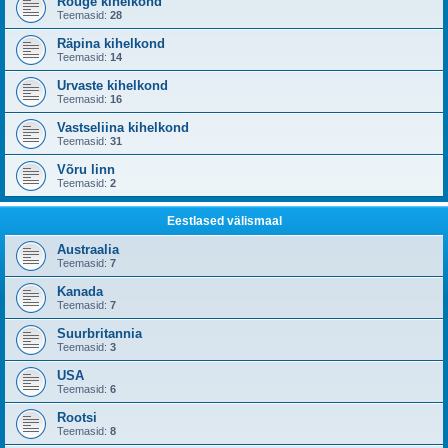
Rõuge kihelkond
Teemasid:
28
Räpina kihelkond
Teemasid:
14
Urvaste kihelkond
Teemasid:
16
Vastseliina kihelkond
Teemasid:
31
Võru linn
Teemasid:
2
Eestlased välismaal
Austraalia
Teemasid:
7
Kanada
Teemasid:
7
Suurbritannia
Teemasid:
3
USA
Teemasid:
6
Rootsi
Teemasid:
8