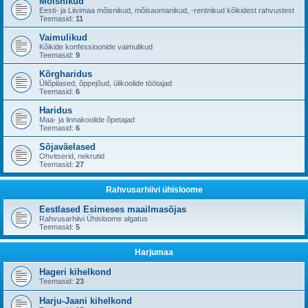
Mõisnikud
Eesti- ja Liivimaa mõisnikud, mõisaomanikud, -rentnikud kõikidest rahvustest
Teemasid:
11
Vaimulikud
Kõikide konfessioonide vaimulikud
Teemasid:
9
Kõrgharidus
Üliõpilased, õppejõud, ülikoolide töötajad
Teemasid:
6
Haridus
Maa- ja linnakoolide õpetajad
Teemasid:
6
Sõjaväelased
Ohvitserid, nekrutid
Teemasid:
27
Rahvusarhiivi ühisloome
Eestlased Esimeses maailmasõjas
Rahvusarhiivi Ühisloome algatus
Teemasid:
5
Harjumaa
Hageri kihelkond
Teemasid:
23
Harju-Jaani kihelkond