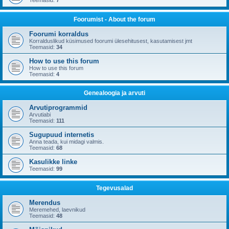
Teemasid:
7
Foorumist - About the forum
Foorumi korraldus
Korralduslikud küsimused foorumi ülesehitusest, kasutamisest jmt
Teemasid:
34
How to use this forum
How to use this forum
Teemasid:
4
Genealoogia ja arvuti
Arvutiprogrammid
Arvutiabi
Teemasid:
111
Sugupuud internetis
Anna teada, kui midagi valmis.
Teemasid:
68
Kasulikke linke
Teemasid:
99
Tegevusalad
Merendus
Meremehed, laevnikud
Teemasid:
48