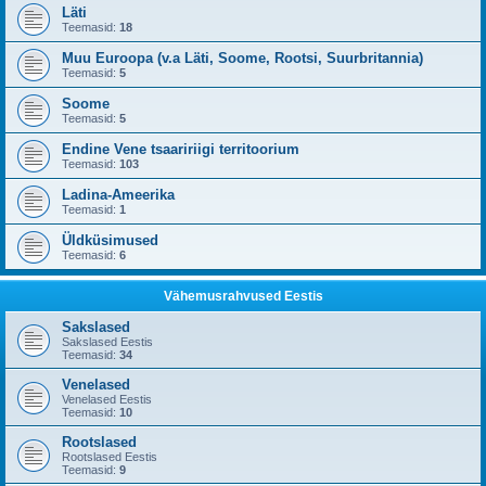
Läti
Teemasid:
18
Muu Euroopa (v.a Läti, Soome, Rootsi, Suurbritannia)
Teemasid:
5
Soome
Teemasid:
5
Endine Vene tsaaririigi territoorium
Teemasid:
103
Ladina-Ameerika
Teemasid:
1
Üldküsimused
Teemasid:
6
Vähemusrahvused Eestis
Sakslased
Sakslased Eestis
Teemasid:
34
Venelased
Venelased Eestis
Teemasid:
10
Rootslased
Rootslased Eestis
Teemasid:
9