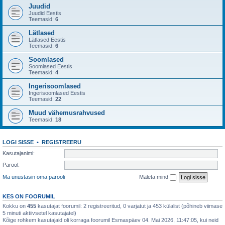
Juudid
Juudid Eestis
Teemasid:
6
Lätlased
Lätlased Eestis
Teemasid:
6
Soomlased
Soomlased Eestis
Teemasid:
4
Ingerisoomlased
Ingerisoomlased Eestis
Teemasid:
22
Muud vähemusrahvused
Teemasid:
18
LOGI SISSE
•
REGISTREERU
Kasutajanimi:
Parool:
Ma unustasin oma parooli
Mäleta mind
KES ON FOORUMIL
Kokku on
455
kasutajat foorumil: 2 registreeritud, 0 varjatut ja 453 külalist (põhineb viimase
5 minuti aktiivsetel kasutajatel)
Kõige rohkem kasutajaid oli korraga foorumil Esmaspäev 04. Mai 2026, 11:47:05, kui neid