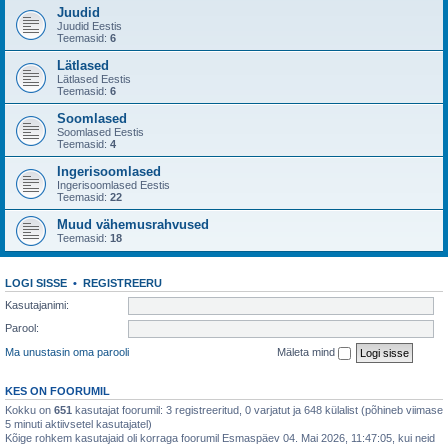
Juudid
Juudid Eestis
Teemasid:
6
Lätlased
Lätlased Eestis
Teemasid:
6
Soomlased
Soomlased Eestis
Teemasid:
4
Ingerisoomlased
Ingerisoomlased Eestis
Teemasid:
22
Muud vähemusrahvused
Teemasid:
18
LOGI SISSE
•
REGISTREERU
Kasutajanimi:
Parool:
Ma unustasin oma parooli
Mäleta mind
KES ON FOORUMIL
Kokku on
651
kasutajat foorumil: 3 registreeritud, 0 varjatut ja 648 külalist (põhineb viimase
5 minuti aktiivsetel kasutajatel)
Kõige rohkem kasutajaid oli korraga foorumil Esmaspäev 04. Mai 2026, 11:47:05, kui neid