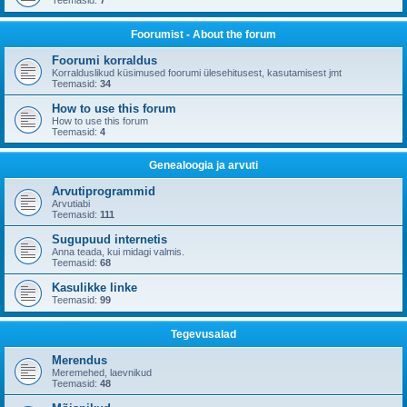
Teemasid:
7
Foorumist - About the forum
Foorumi korraldus
Korralduslikud küsimused foorumi ülesehitusest, kasutamisest jmt
Teemasid:
34
How to use this forum
How to use this forum
Teemasid:
4
Genealoogia ja arvuti
Arvutiprogrammid
Arvutiabi
Teemasid:
111
Sugupuud internetis
Anna teada, kui midagi valmis.
Teemasid:
68
Kasulikke linke
Teemasid:
99
Tegevusalad
Merendus
Meremehed, laevnikud
Teemasid:
48