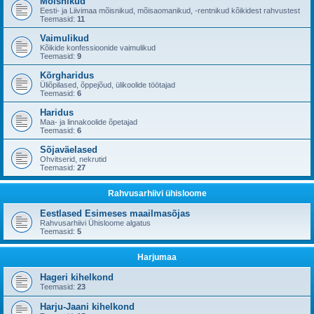
Mõisnikud
Eesti- ja Liivimaa mõisnikud, mõisaomanikud, -rentnikud kõikidest rahvustest
Teemasid:
11
Vaimulikud
Kõikide konfessioonide vaimulikud
Teemasid:
9
Kõrgharidus
Üliõpilased, õppejõud, ülikoolide töötajad
Teemasid:
6
Haridus
Maa- ja linnakoolide õpetajad
Teemasid:
6
Sõjaväelased
Ohvitserid, nekrutid
Teemasid:
27
Rahvusarhiivi ühisloome
Eestlased Esimeses maailmasõjas
Rahvusarhiivi Ühisloome algatus
Teemasid:
5
Harjumaa
Hageri kihelkond
Teemasid:
23
Harju-Jaani kihelkond