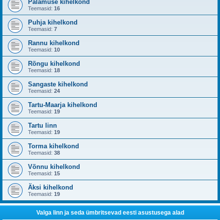
Palamuse kihelkond
Teemasid:
16
Puhja kihelkond
Teemasid:
7
Rannu kihelkond
Teemasid:
10
Rõngu kihelkond
Teemasid:
18
Sangaste kihelkond
Teemasid:
24
Tartu-Maarja kihelkond
Teemasid:
19
Tartu linn
Teemasid:
19
Torma kihelkond
Teemasid:
38
Võnnu kihelkond
Teemasid:
15
Äksi kihelkond
Teemasid:
19
Valga linn ja seda ümbritsevad eesti asustusega alad