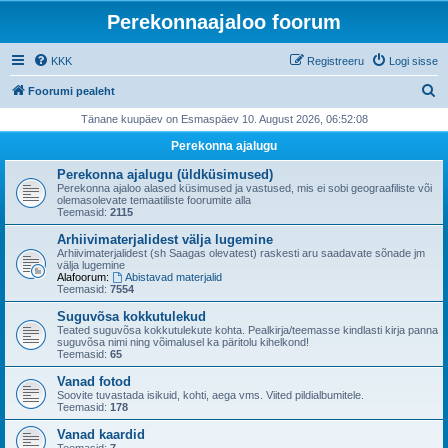
Perekonnaajaloo foorum
KKK
Registreeru
Logi sisse
O
Foorumi pealeht
t
Tänane kuupäev on Esmaspäev 10. August 2026, 06:52:08
s
Perekonna ajalugu
i
Perekonna ajalugu (üldküsimused)
Perekonna ajaloo alased küsimused ja vastused, mis ei sobi geograafiliste või
olemasolevate temaatiliste foorumite alla
Teemasid:
2115
Arhiivimaterjalidest välja lugemine
Arhiivimaterjalidest (sh Saagas olevatest) raskesti aru saadavate sõnade jm
välja lugemine
Alafoorum:
Abistavad materjalid
Teemasid:
7554
Suguvõsa kokkutulekud
Teated suguvõsa kokkutulekute kohta. Pealkirja/teemasse kindlasti kirja panna
suguvõsa nimi ning võimalusel ka päritolu kihelkond!
Teemasid:
65
Vanad fotod
Soovite tuvastada isikuid, kohti, aega vms. Viited pildialbumitele.
Teemasid:
178
Vanad kaardid