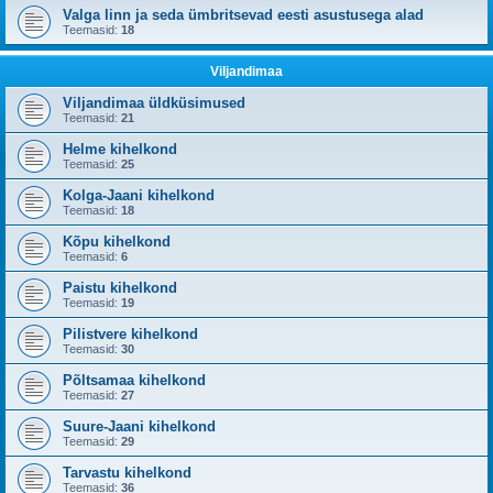
Valga linn ja seda ümbritsevad eesti asustusega alad
Teemasid:
18
Viljandimaa
Viljandimaa üldküsimused
Teemasid:
21
Helme kihelkond
Teemasid:
25
Kolga-Jaani kihelkond
Teemasid:
18
Kõpu kihelkond
Teemasid:
6
Paistu kihelkond
Teemasid:
19
Pilistvere kihelkond
Teemasid:
30
Põltsamaa kihelkond
Teemasid:
27
Suure-Jaani kihelkond
Teemasid:
29
Tarvastu kihelkond
Teemasid:
36