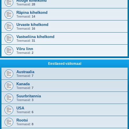
Rõuge kihelkond
Teemasid:
28
Räpina kihelkond
Teemasid:
14
Urvaste kihelkond
Teemasid:
16
Vastseliina kihelkond
Teemasid:
31
Võru linn
Teemasid:
2
Eestlased välismaal
Austraalia
Teemasid:
7
Kanada
Teemasid:
7
Suurbritannia
Teemasid:
3
USA
Teemasid:
6
Rootsi
Teemasid:
8