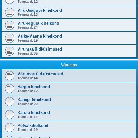
Teemasid:
12
Viru-Jaagupi kihelkond
Teemasid:
23
Viru-Nigula kihelkond
Teemasid:
24
Väike-Maarja kihelkond
Teemasid:
19
Virumaa üldküsimused
Teemasid:
35
Võrumaa
Võrumaa üldküsimused
Teemasid:
44
Hargla kihelkond
Teemasid:
12
Kanepi kihelkond
Teemasid:
22
Karula kihelkond
Teemasid:
14
Põlva kihelkond
Teemasid:
19