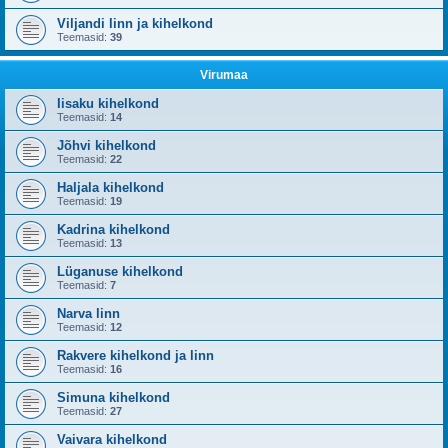
Viljandi linn ja kihelkond
Teemasid:
39
Virumaa
Iisaku kihelkond
Teemasid:
14
Jõhvi kihelkond
Teemasid:
22
Haljala kihelkond
Teemasid:
19
Kadrina kihelkond
Teemasid:
13
Lüganuse kihelkond
Teemasid:
7
Narva linn
Teemasid:
12
Rakvere kihelkond ja linn
Teemasid:
16
Simuna kihelkond
Teemasid:
27
Vaivara kihelkond