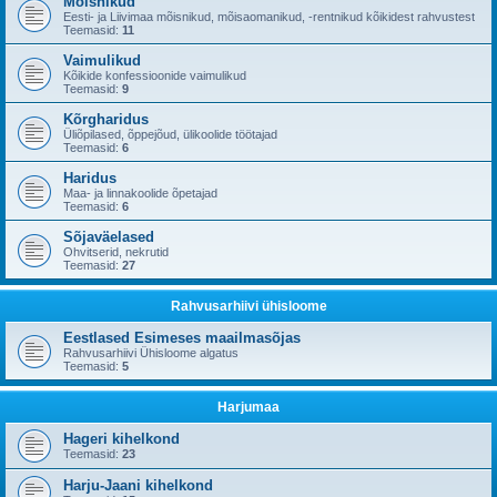
Mõisnikud
Eesti- ja Liivimaa mõisnikud, mõisaomanikud, -rentnikud kõikidest rahvustest
Teemasid:
11
Vaimulikud
Kõikide konfessioonide vaimulikud
Teemasid:
9
Kõrgharidus
Üliõpilased, õppejõud, ülikoolide töötajad
Teemasid:
6
Haridus
Maa- ja linnakoolide õpetajad
Teemasid:
6
Sõjaväelased
Ohvitserid, nekrutid
Teemasid:
27
Rahvusarhiivi ühisloome
Eestlased Esimeses maailmasõjas
Rahvusarhiivi Ühisloome algatus
Teemasid:
5
Harjumaa
Hageri kihelkond
Teemasid:
23
Harju-Jaani kihelkond