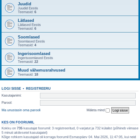
Juudid
Juudid Eestis
Teemasid:
6
Lätlased
Lätlased Eestis
Teemasid:
6
Soomlased
Soomlased Eestis
Teemasid:
4
Ingerisoomlased
Ingerisoomlased Eestis
Teemasid:
22
Muud vähemusrahvused
Teemasid:
18
LOGI SISSE
•
REGISTREERU
Kasutajanimi:
Parool:
Ma unustasin oma parooli
Mäleta mind
KES ON FOORUMIL
Kokku on
735
kasutajat foorumil: 3 registreeritud, 0 varjatut ja 732 külalist (põhineb viimase
5 minuti aktiivsetel kasutajatel)
Kõige rohkem kasutajaid oli korraga foorumil Esmaspäev 04. Mai 2026, 11:47:05, kui neid