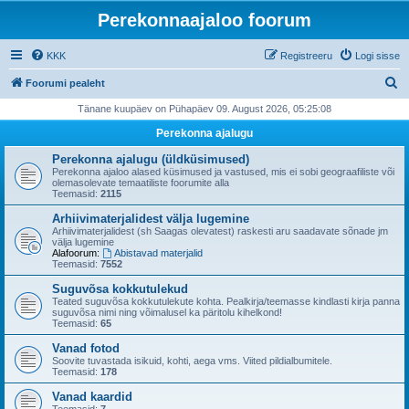
Perekonnaajaloo foorum
KKK
Registreeru
Logi sisse
O
Foorumi pealeht
t
Tänane kuupäev on Pühapäev 09. August 2026, 05:25:08
s
Perekonna ajalugu
i
Perekonna ajalugu (üldküsimused)
Perekonna ajaloo alased küsimused ja vastused, mis ei sobi geograafiliste või
olemasolevate temaatiliste foorumite alla
Teemasid:
2115
Arhiivimaterjalidest välja lugemine
Arhiivimaterjalidest (sh Saagas olevatest) raskesti aru saadavate sõnade jm
välja lugemine
Alafoorum:
Abistavad materjalid
Teemasid:
7552
Suguvõsa kokkutulekud
Teated suguvõsa kokkutulekute kohta. Pealkirja/teemasse kindlasti kirja panna
suguvõsa nimi ning võimalusel ka päritolu kihelkond!
Teemasid:
65
Vanad fotod
Soovite tuvastada isikuid, kohti, aega vms. Viited pildialbumitele.
Teemasid:
178
Vanad kaardid