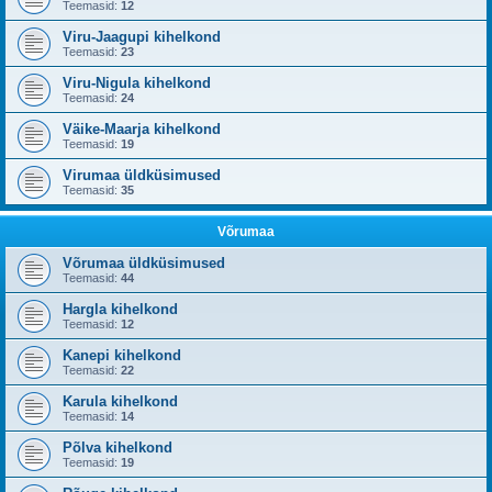
Teemasid:
12
Viru-Jaagupi kihelkond
Teemasid:
23
Viru-Nigula kihelkond
Teemasid:
24
Väike-Maarja kihelkond
Teemasid:
19
Virumaa üldküsimused
Teemasid:
35
Võrumaa
Võrumaa üldküsimused
Teemasid:
44
Hargla kihelkond
Teemasid:
12
Kanepi kihelkond
Teemasid:
22
Karula kihelkond
Teemasid:
14
Põlva kihelkond
Teemasid:
19