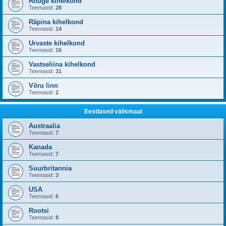
Rõuge kihelkond
Teemasid:
28
Räpina kihelkond
Teemasid:
14
Urvaste kihelkond
Teemasid:
16
Vastseliina kihelkond
Teemasid:
31
Võru linn
Teemasid:
2
Eestlased välismaal
Austraalia
Teemasid:
7
Kanada
Teemasid:
7
Suurbritannia
Teemasid:
3
USA
Teemasid:
6
Rootsi
Teemasid:
8