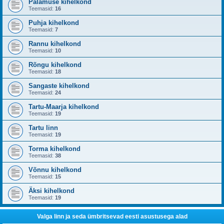
Palamuse kihelkond
Teemasid:
16
Puhja kihelkond
Teemasid:
7
Rannu kihelkond
Teemasid:
10
Rõngu kihelkond
Teemasid:
18
Sangaste kihelkond
Teemasid:
24
Tartu-Maarja kihelkond
Teemasid:
19
Tartu linn
Teemasid:
19
Torma kihelkond
Teemasid:
38
Võnnu kihelkond
Teemasid:
15
Äksi kihelkond
Teemasid:
19
Valga linn ja seda ümbritsevad eesti asustusega alad