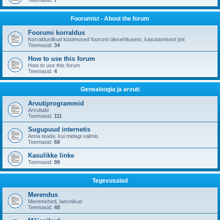
Teemasid:
7
Foorumist - About the forum
Foorumi korraldus
Korralduslikud küsimused foorumi ülesehitusest, kasutamisest jmt
Teemasid:
34
How to use this forum
How to use this forum
Teemasid:
4
Genealoogia ja arvuti
Arvutiprogrammid
Arvutiabi
Teemasid:
111
Sugupuud internetis
Anna teada, kui midagi valmis.
Teemasid:
68
Kasulikke linke
Teemasid:
99
Tegevusalad
Merendus
Meremehed, laevnikud
Teemasid:
48