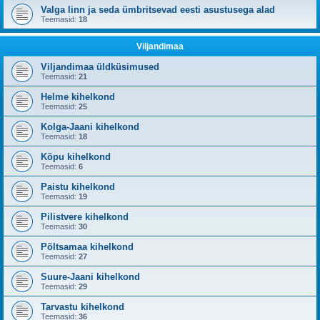
Valga linn ja seda ümbritsevad eesti asustusega alad
Teemasid:
18
Viljandimaa
Viljandimaa üldküsimused
Teemasid:
21
Helme kihelkond
Teemasid:
25
Kolga-Jaani kihelkond
Teemasid:
18
Kõpu kihelkond
Teemasid:
6
Paistu kihelkond
Teemasid:
19
Pilistvere kihelkond
Teemasid:
30
Põltsamaa kihelkond
Teemasid:
27
Suure-Jaani kihelkond
Teemasid:
29
Tarvastu kihelkond
Teemasid:
36