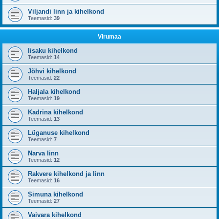
Viljandi linn ja kihelkond
Teemasid:
39
Virumaa
Iisaku kihelkond
Teemasid:
14
Jõhvi kihelkond
Teemasid:
22
Haljala kihelkond
Teemasid:
19
Kadrina kihelkond
Teemasid:
13
Lüganuse kihelkond
Teemasid:
7
Narva linn
Teemasid:
12
Rakvere kihelkond ja linn
Teemasid:
16
Simuna kihelkond
Teemasid:
27
Vaivara kihelkond