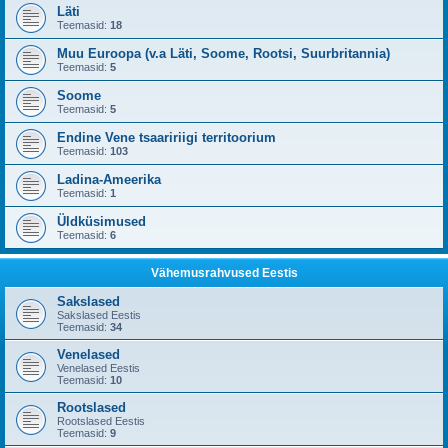
Läti
Teemasid:
18
Muu Euroopa (v.a Läti, Soome, Rootsi, Suurbritannia)
Teemasid:
5
Soome
Teemasid:
5
Endine Vene tsaaririigi territoorium
Teemasid:
103
Ladina-Ameerika
Teemasid:
1
Üldküsimused
Teemasid:
6
Vähemusrahvused Eestis
Sakslased
Sakslased Eestis
Teemasid:
34
Venelased
Venelased Eestis
Teemasid:
10
Rootslased
Rootslased Eestis
Teemasid:
9